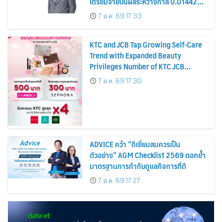
เตรียมจ่ายปันผลระหว่างกาล 0.014423
บาทต่อหุ้น ครึ่งปีหลังมุ่งเติบโตต่อเนื่อง
7 ส.ค. 69 17:33
KTC and JCB Tap Growing Self-Care
Trend with Expanded Beauty
Privileges Number of KTC JCB
Cardmembers Spending on
7 ส.ค. 69 17:30
Cosmetics Rises 26%
ADVICE คว้า “ดีเยี่ยมสมควรเป็น
ตัวอย่าง” AGM Checklist 2569 ตอกย้ำ
มาตรฐานการกำกับดูแลกิจการที่ดี
7 ส.ค. 69 17:27