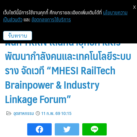
X
เว็บไซต์นี้มีการใช้งานคุกกี้ ศึกษารายละเอียดเพิ่มเติมได้ที่
นโยบายความ
เป็นส่วนตัว
และ
ข้อตกลงการใช้บริการ
กระทรวง อว. – บพค. ภายใต้ รวพ.
ผนึก TRRN เดินหน้ายุทธศาสตร์
รับทราบ
พัฒนากำลังคนและเทคโนโลยีระบบ
ราง จัดเวที “MHESI RailTech
Brainpower & Industry
Linkage Forum”
อุตสาหกรรม
11 ก.พ. 69 10:15