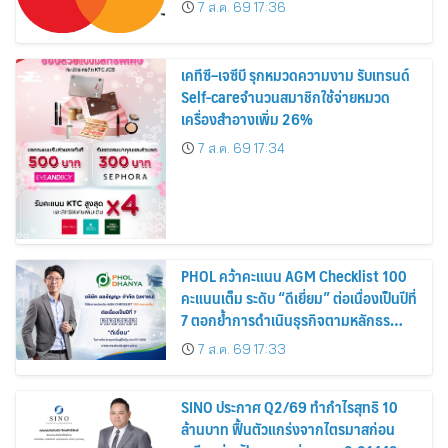
7 ส.ค. 69 17:36
เคทีซี–เจซีบี รุกหมวดความงาม รับเทรนด์
Self-careจำนวนสมาชิกใช้จ่ายหมวด
เครื่องสำอางเพิ่ม 26%
7 ส.ค. 69 17:34
PHOL คว้าคะแนน AGM Checklist 100
คะแนนเต็ม ระดับ “ดีเยี่ยม” ต่อเนื่องเป็นปีที่
7 ตอกย้ำการดำเนินธุรกิจตามหลักธร
รมาภิบาล โปร่งใส สร้างความเชื่อมั่นผู้ถือ
7 ส.ค. 69 17:33
หุ้น
SINO ประกาศ Q2/69 ทำกำไรสุทธิ 10
ล้านบาท ฟื้นตัวแกร่งจากไตรมาสก่อน