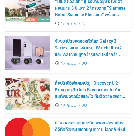
“ไซมิส แอสเสท” ชูโปรบ้านอยู่ฟรี ไม่ต้อง
ผ่อนนาน 3 ปี เจาะ 2 โครงการ “Siamese
Holm–Siamese Blossom” พร้อม
ส่วนลดและสิทธิพิเศษถึง 31 สิงหาคม
7 ส.ค. 69 17:40
2569
ซัมซุง เปิดยอดจองทั่วโลก Galaxy Z
Series เจเนอเรชันใหม่, Watch Ultra2
และ Watch9 สูงกว่ารุ่นก่อนหน้ากว่า
30%
7 ส.ค. 69 17:38
ท็อปส์ เสิร์ฟแคมเปญ “Discover UK:
Bringing British Favourites to You”
ขนทัพของอร่อยและไอเท็มฮิตจากสหราช
อาณาจักร ส่งตรงถึงมือตั้งแต่วันนี้ – 18
7 ส.ค. 69 17:38
สิงหาคมนี้
มาสเตอร์การ์ดยกระดับแพลตฟอร์มบัตร
ดิจิทัลด้วยระบบควบคุมความปลอดภัยใหม่