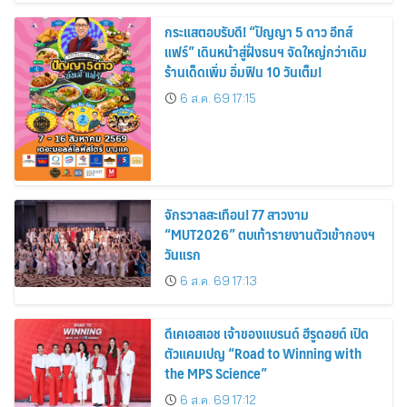
กระแสตอบรับดี! “ปัญญา 5 ดาว อีทส์
แฟร์” เดินหน้าสู่ฝั่งธนฯ จัดใหญ่กว่าเดิม
ร้านเด็ดเพิ่ม อิ่มฟิน 10 วันเต็ม!
6 ส.ค. 69 17:15
จักรวาลสะเทือน! 77 สาวงาม
“MUT2026” ตบเท้ารายงานตัวเข้ากองฯ
วันแรก
6 ส.ค. 69 17:13
ดีเคเอสเอช เจ้าของแบรนด์ ฮีรูดอยด์ เปิด
ตัวแคมเปญ “Road to Winning with
the MPS Science”
6 ส.ค. 69 17:12