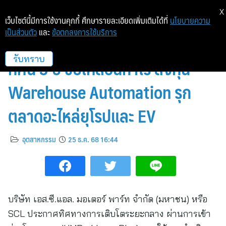
X
เว็บไซต์นี้มีการใช้งานคุกกี้ ศึกษารายละเอียดเพิ่มเติมได้ที่
นโยบายความ
เป็นส่วนตัว
และ
ข้อตกลงการใช้บริการ
SCL เข้าร่วม JUMP+ ประกาศวิสัย
ทัศน์ 3 ปี ขับเคลื่อนกำไร ลงทุน
รับทราบ
Warehouse Automation รุก
ตลาดอะไหล่ยุโรปและ EV
อุตสาหกรรม
25 ธ.ค. 68 16:44
บริษัท เอส.ซี.แอล. มอเตอร์ พาร์ท จำกัด (มหาชน) หรือ
SCL ประกาศทิศทางการเติบโตระยะกลาง ผ่านการเข้า