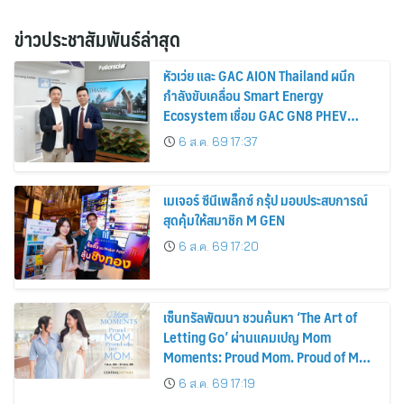
ข่าวประชาสัมพันธ์ล่าสุด
หัวเว่ย และ GAC AION Thailand ผนึก
กำลังขับเคลื่อน Smart Energy
Ecosystem เชื่อม GAC GN8 PHEV
รถยนต์ MPV ระดับพรีเมียม เข้ากับ
6 ส.ค. 69 17:37
พลังงานแสงอาทิตย์ภายในบ้าน
เมเจอร์ ซีนีเพล็กซ์ กรุ้ป มอบประสบการณ์
สุดคุ้มให้สมาชิก M GEN
6 ส.ค. 69 17:20
เซ็นทรัลพัฒนา ชวนค้นหา ‘The Art of
Letting Go’ ผ่านแคมเปญ Mom
Moments: Proud Mom. Proud of My
Mom.
6 ส.ค. 69 17:19