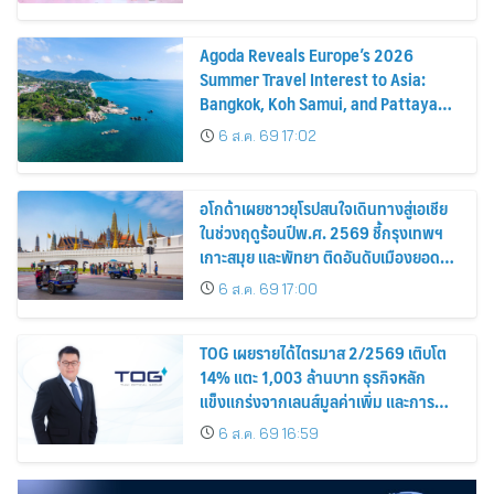
Agoda Reveals Europe’s 2026
Summer Travel Interest to Asia:
Bangkok, Koh Samui, and Pattaya
Among the Top Cities
6 ส.ค. 69 17:02
อโกด้าเผยชาวยุโรปสนใจเดินทางสู่เอเชีย
ในช่วงฤดูร้อนปีพ.ศ. 2569 ชี้กรุงเทพฯ
เกาะสมุย และพัทยา ติดอันดับเมืองยอด
นิยม
6 ส.ค. 69 17:00
TOG เผยรายได้ไตรมาส 2/2569 เติบโต
14% แตะ 1,003 ล้านบาท ธุรกิจหลัก
แข็งแกร่งจากเลนส์มูลค่าเพิ่ม และการ
ขยายตลาดต่างประเทศ พร้อมเดินหน้า
6 ส.ค. 69 16:59
ลงทุนเพื่อการเติบโตระยะยาว