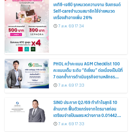
เคทีซี–เจซีบี รุกหมวดความงาม รับเทรนด์
Self-careจำนวนสมาชิกใช้จ่ายหมวด
เครื่องสำอางเพิ่ม 26%
7 ส.ค. 69 17:34
PHOL คว้าคะแนน AGM Checklist 100
คะแนนเต็ม ระดับ “ดีเยี่ยม” ต่อเนื่องเป็นปีที่
7 ตอกย้ำการดำเนินธุรกิจตามหลักธร
รมาภิบาล โปร่งใส สร้างความเชื่อมั่นผู้ถือ
7 ส.ค. 69 17:33
หุ้น
SINO ประกาศ Q2/69 ทำกำไรสุทธิ 10
ล้านบาท ฟื้นตัวแกร่งจากไตรมาสก่อน
เตรียมจ่ายปันผลระหว่างกาล 0.014423
บาทต่อหุ้น ครึ่งปีหลังมุ่งเติบโตต่อเนื่อง
7 ส.ค. 69 17:33