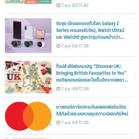
ส่วนลดและสิทธิพิเศษถึง 31 สิงหาคม
7 ส.ค. 69 17:40
2569
ซัมซุง เปิดยอดจองทั่วโลก Galaxy Z
Series เจเนอเรชันใหม่, Watch Ultra2
และ Watch9 สูงกว่ารุ่นก่อนหน้ากว่า
30%
7 ส.ค. 69 17:38
ท็อปส์ เสิร์ฟแคมเปญ “Discover UK:
Bringing British Favourites to You”
ขนทัพของอร่อยและไอเท็มฮิตจากสหราช
อาณาจักร ส่งตรงถึงมือตั้งแต่วันนี้ – 18
7 ส.ค. 69 17:38
สิงหาคมนี้
มาสเตอร์การ์ดยกระดับแพลตฟอร์มบัตร
ดิจิทัลด้วยระบบควบคุมความปลอดภัยใหม่
7 ส.ค. 69 17:36