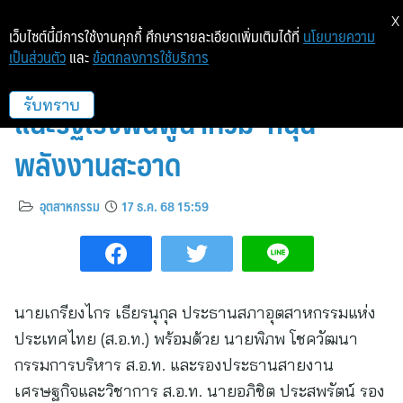
X
เว็บไซต์นี้มีการใช้งานคุกกี้ ศึกษารายละเอียดเพิ่มเติมได้ที่
นโยบายความ
เป็นส่วนตัว
และ
ข้อตกลงการใช้บริการ
ดัชนีเชื่อมั่น เดือน พ.ย. พุ่ง ส.อ.ท.
แนะรัฐเร่งฟื้นฟูน้ำท่วม–หนุน
รับทราบ
พลังงานสะอาด
อุตสาหกรรม
17 ธ.ค. 68 15:59
นายเกรียงไกร เธียรนุกุล ประธานสภาอุตสาหกรรมแห่ง
ประเทศไทย (ส.อ.ท.) พร้อมด้วย นายพิภพ โชควัฒนา
กรรมการบริหาร ส.อ.ท. และรองประธานสายงาน
เศรษฐกิจและวิชาการ ส.อ.ท. นายอภิชิต ประสพรัตน์ รอง