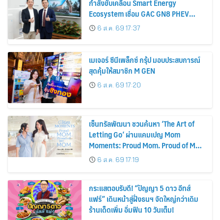
กำลังขับเคลื่อน Smart Energy
Ecosystem เชื่อม GAC GN8 PHEV
รถยนต์ MPV ระดับพรีเมียม เข้ากับ
6 ส.ค. 69 17:37
พลังงานแสงอาทิตย์ภายในบ้าน
เมเจอร์ ซีนีเพล็กซ์ กรุ้ป มอบประสบการณ์
สุดคุ้มให้สมาชิก M GEN
6 ส.ค. 69 17:20
เซ็นทรัลพัฒนา ชวนค้นหา ‘The Art of
Letting Go’ ผ่านแคมเปญ Mom
Moments: Proud Mom. Proud of My
Mom.
6 ส.ค. 69 17:19
กระแสตอบรับดี! “ปัญญา 5 ดาว อีทส์
แฟร์” เดินหน้าสู่ฝั่งธนฯ จัดใหญ่กว่าเดิม
ร้านเด็ดเพิ่ม อิ่มฟิน 10 วันเต็ม!