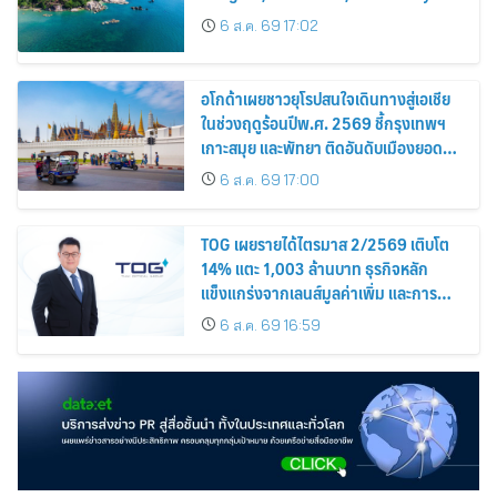
Among the Top Cities
6 ส.ค. 69 17:02
อโกด้าเผยชาวยุโรปสนใจเดินทางสู่เอเชีย
ในช่วงฤดูร้อนปีพ.ศ. 2569 ชี้กรุงเทพฯ
เกาะสมุย และพัทยา ติดอันดับเมืองยอด
นิยม
6 ส.ค. 69 17:00
TOG เผยรายได้ไตรมาส 2/2569 เติบโต
14% แตะ 1,003 ล้านบาท ธุรกิจหลัก
แข็งแกร่งจากเลนส์มูลค่าเพิ่ม และการ
ขยายตลาดต่างประเทศ พร้อมเดินหน้า
6 ส.ค. 69 16:59
ลงทุนเพื่อการเติบโตระยะยาว