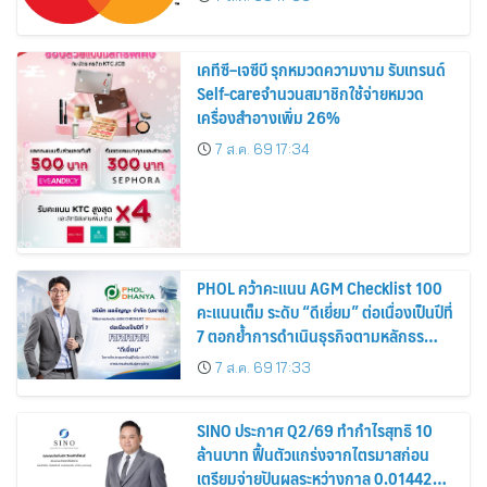
เคทีซี–เจซีบี รุกหมวดความงาม รับเทรนด์
Self-careจำนวนสมาชิกใช้จ่ายหมวด
เครื่องสำอางเพิ่ม 26%
7 ส.ค. 69 17:34
PHOL คว้าคะแนน AGM Checklist 100
คะแนนเต็ม ระดับ “ดีเยี่ยม” ต่อเนื่องเป็นปีที่
7 ตอกย้ำการดำเนินธุรกิจตามหลักธร
รมาภิบาล โปร่งใส สร้างความเชื่อมั่นผู้ถือ
7 ส.ค. 69 17:33
หุ้น
SINO ประกาศ Q2/69 ทำกำไรสุทธิ 10
ล้านบาท ฟื้นตัวแกร่งจากไตรมาสก่อน
เตรียมจ่ายปันผลระหว่างกาล 0.014423