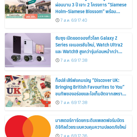
ผ่อนนาน 3 ปี เจาะ 2 โครงการ “Siamese
Holm–Siamese Blossom” พร้อม
ส่วนลดและสิทธิพิเศษถึง 31 สิงหาคม
7 ส.ค. 69 17:40
2569
ซัมซุง เปิดยอดจองทั่วโลก Galaxy Z
Series เจเนอเรชันใหม่, Watch Ultra2
และ Watch9 สูงกว่ารุ่นก่อนหน้ากว่า
30%
7 ส.ค. 69 17:38
ท็อปส์ เสิร์ฟแคมเปญ “Discover UK:
Bringing British Favourites to You”
ขนทัพของอร่อยและไอเท็มฮิตจากสหราช
อาณาจักร ส่งตรงถึงมือตั้งแต่วันนี้ – 18
7 ส.ค. 69 17:38
สิงหาคมนี้
มาสเตอร์การ์ดยกระดับแพลตฟอร์มบัตร
ดิจิทัลด้วยระบบควบคุมความปลอดภัยใหม่
7 ส.ค. 69 17:36