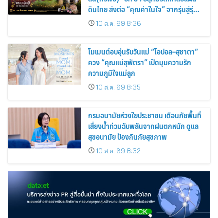
ดินไทย ส่งต่อ “คุณค่าในใจ” จากรุ่นสู่รุ่น
(เข้าชมฟรี)
10 ส.ค. 69 8:36
โมเมนต์อบอุ่นรับวันแม่ “โอปอล–สุชาตา”
ควง “คุณแม่สุพัตรา” เปิดมุมความรัก
ความภูมิใจแม่ลูก
10 ส.ค. 69 8:35
กรมอนามัยห่วงใยประชาชน เตือนภัยพื้นที่
เสี่ยงน้ำท่วมฉับพลันจากฝนตกหนัก ดูแล
สุขอนามัย ป้องกันภัยสุขภาพ
10 ส.ค. 69 8:32