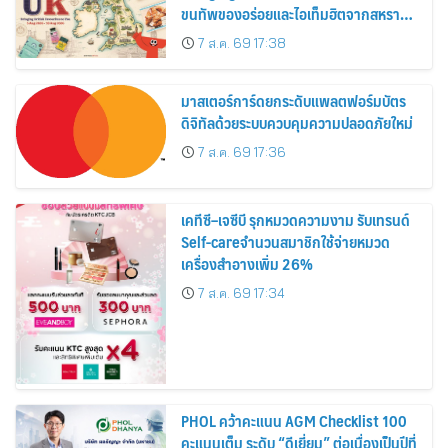
ขนทัพของอร่อยและไอเท็มฮิตจากสหราช
อาณาจักร ส่งตรงถึงมือตั้งแต่วันนี้ – 18
7 ส.ค. 69 17:38
สิงหาคมนี้
มาสเตอร์การ์ดยกระดับแพลตฟอร์มบัตร
ดิจิทัลด้วยระบบควบคุมความปลอดภัยใหม่
7 ส.ค. 69 17:36
เคทีซี–เจซีบี รุกหมวดความงาม รับเทรนด์
Self-careจำนวนสมาชิกใช้จ่ายหมวด
เครื่องสำอางเพิ่ม 26%
7 ส.ค. 69 17:34
PHOL คว้าคะแนน AGM Checklist 100
คะแนนเต็ม ระดับ “ดีเยี่ยม” ต่อเนื่องเป็นปีที่