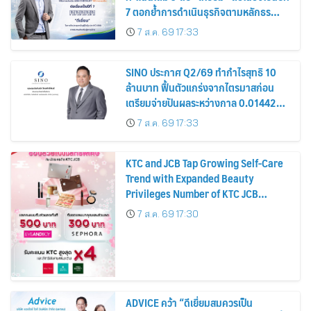
7 ตอกย้ำการดำเนินธุรกิจตามหลักธร
รมาภิบาล โปร่งใส สร้างความเชื่อมั่นผู้ถือ
7 ส.ค. 69 17:33
หุ้น
SINO ประกาศ Q2/69 ทำกำไรสุทธิ 10
ล้านบาท ฟื้นตัวแกร่งจากไตรมาสก่อน
เตรียมจ่ายปันผลระหว่างกาล 0.014423
บาทต่อหุ้น ครึ่งปีหลังมุ่งเติบโตต่อเนื่อง
7 ส.ค. 69 17:33
KTC and JCB Tap Growing Self-Care
Trend with Expanded Beauty
Privileges Number of KTC JCB
Cardmembers Spending on
7 ส.ค. 69 17:30
Cosmetics Rises 26%
ADVICE คว้า “ดีเยี่ยมสมควรเป็น