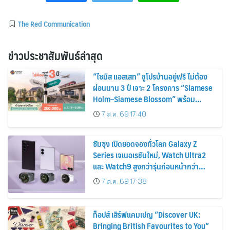
The Red Communication
ข่าวประชาสัมพันธ์ล่าสุด
“ไซมิส แอสเสท” ชูโปรบ้านอยู่ฟรี ไม่ต้อง
ผ่อนนาน 3 ปี เจาะ 2 โครงการ “Siamese
Holm–Siamese Blossom” พร้อม
ส่วนลดและสิทธิพิเศษถึง 31 สิงหาคม
7 ส.ค. 69 17:40
2569
ซัมซุง เปิดยอดจองทั่วโลก Galaxy Z
Series เจเนอเรชันใหม่, Watch Ultra2
และ Watch9 สูงกว่ารุ่นก่อนหน้ากว่า
30%
7 ส.ค. 69 17:38
ท็อปส์ เสิร์ฟแคมเปญ “Discover UK:
Bringing British Favourites to You”