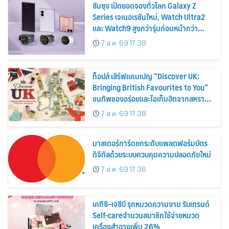
ซัมซุง เปิดยอดจองทั่วโลก Galaxy Z
Series เจเนอเรชันใหม่, Watch Ultra2
และ Watch9 สูงกว่ารุ่นก่อนหน้ากว่า
30%
7 ส.ค. 69 17:38
ท็อปส์ เสิร์ฟแคมเปญ “Discover UK:
Bringing British Favourites to You”
ขนทัพของอร่อยและไอเท็มฮิตจากสหราช
อาณาจักร ส่งตรงถึงมือตั้งแต่วันนี้ – 18
7 ส.ค. 69 17:38
สิงหาคมนี้
มาสเตอร์การ์ดยกระดับแพลตฟอร์มบัตร
ดิจิทัลด้วยระบบควบคุมความปลอดภัยใหม่
7 ส.ค. 69 17:36
เคทีซี–เจซีบี รุกหมวดความงาม รับเทรนด์
Self-careจำนวนสมาชิกใช้จ่ายหมวด
เครื่องสำอางเพิ่ม 26%