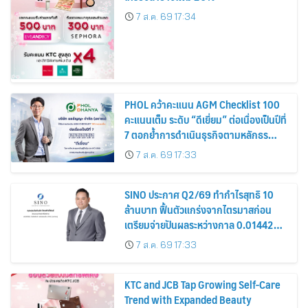
7 ส.ค. 69 17:34
PHOL คว้าคะแนน AGM Checklist 100
คะแนนเต็ม ระดับ “ดีเยี่ยม” ต่อเนื่องเป็นปีที่
7 ตอกย้ำการดำเนินธุรกิจตามหลักธร
รมาภิบาล โปร่งใส สร้างความเชื่อมั่นผู้ถือ
7 ส.ค. 69 17:33
หุ้น
SINO ประกาศ Q2/69 ทำกำไรสุทธิ 10
ล้านบาท ฟื้นตัวแกร่งจากไตรมาสก่อน
เตรียมจ่ายปันผลระหว่างกาล 0.014423
บาทต่อหุ้น ครึ่งปีหลังมุ่งเติบโตต่อเนื่อง
7 ส.ค. 69 17:33
KTC and JCB Tap Growing Self-Care
Trend with Expanded Beauty