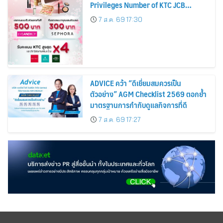
Privileges Number of KTC JCB
Cardmembers Spending on
7 ส.ค. 69 17:30
Cosmetics Rises 26%
ADVICE คว้า “ดีเยี่ยมสมควรเป็น
ตัวอย่าง” AGM Checklist 2569 ตอกย้ำ
มาตรฐานการกำกับดูแลกิจการที่ดี
7 ส.ค. 69 17:27