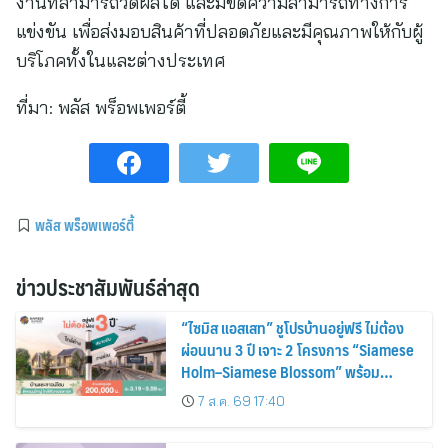
งานที่สามารถวัดผลได้ และมีขีดความสามารถทางการ
แข่งขัน เพื่อส่งมอบสินค้าที่ปลอดภัยและมีคุณภาพให้กับผู้
บริโภคทั้งในและต่างประเทศ
ที่มา:
พลัส พร็อพเพอร์ตี้
พลัส พร็อพเพอร์ตี้
ข่าวประชาสัมพันธ์ล่าสุด
“ไซมิส แอสเสท” ชูโปรบ้านอยู่ฟรี ไม่ต้อง
ผ่อนนาน 3 ปี เจาะ 2 โครงการ “Siamese
Holm–Siamese Blossom” พร้อม
ส่วนลดและสิทธิพิเศษถึง 31 สิงหาคม
7 ส.ค. 69 17:40
2569