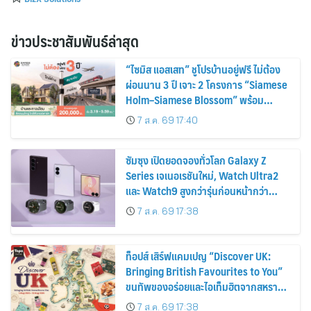
ข่าวประชาสัมพันธ์ล่าสุด
“ไซมิส แอสเสท” ชูโปรบ้านอยู่ฟรี ไม่ต้อง
ผ่อนนาน 3 ปี เจาะ 2 โครงการ “Siamese
Holm–Siamese Blossom” พร้อม
ส่วนลดและสิทธิพิเศษถึง 31 สิงหาคม
7 ส.ค. 69 17:40
2569
ซัมซุง เปิดยอดจองทั่วโลก Galaxy Z
Series เจเนอเรชันใหม่, Watch Ultra2
และ Watch9 สูงกว่ารุ่นก่อนหน้ากว่า
30%
7 ส.ค. 69 17:38
ท็อปส์ เสิร์ฟแคมเปญ “Discover UK:
Bringing British Favourites to You”
ขนทัพของอร่อยและไอเท็มฮิตจากสหราช
อาณาจักร ส่งตรงถึงมือตั้งแต่วันนี้ – 18
7 ส.ค. 69 17:38