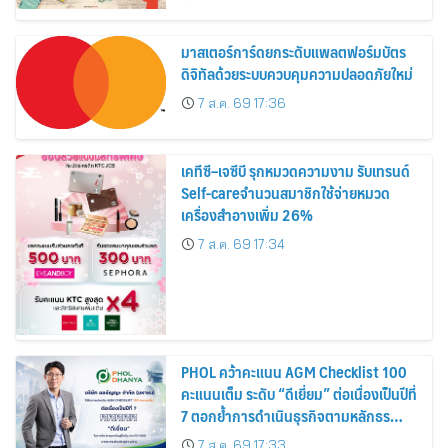
สิงหาคมนี้
มาสเตอร์การ์ดยกระดับแพลตฟอร์มบัตร
ดิจิทัลด้วยระบบควบคุมความปลอดภัยใหม่
7 ส.ค. 69 17:36
เคทีซี–เจซีบี รุกหมวดความงาม รับเทรนด์
Self-careจำนวนสมาชิกใช้จ่ายหมวด
เครื่องสำอางเพิ่ม 26%
7 ส.ค. 69 17:34
PHOL คว้าคะแนน AGM Checklist 100
คะแนนเต็ม ระดับ “ดีเยี่ยม” ต่อเนื่องเป็นปีที่
7 ตอกย้ำการดำเนินธุรกิจตามหลักธร
รมาภิบาล โปร่งใส สร้างความเชื่อมั่นผู้ถือ
7 ส.ค. 69 17:33