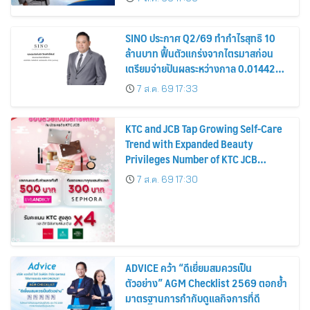
หุ้น
SINO ประกาศ Q2/69 ทำกำไรสุทธิ 10
ล้านบาท ฟื้นตัวแกร่งจากไตรมาสก่อน
เตรียมจ่ายปันผลระหว่างกาล 0.014423
บาทต่อหุ้น ครึ่งปีหลังมุ่งเติบโตต่อเนื่อง
7 ส.ค. 69 17:33
KTC and JCB Tap Growing Self-Care
Trend with Expanded Beauty
Privileges Number of KTC JCB
Cardmembers Spending on
7 ส.ค. 69 17:30
Cosmetics Rises 26%
ADVICE คว้า “ดีเยี่ยมสมควรเป็น
ตัวอย่าง” AGM Checklist 2569 ตอกย้ำ
มาตรฐานการกำกับดูแลกิจการที่ดี