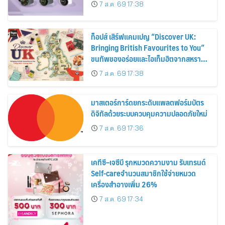
30%
7 ส.ค. 69 17:38
ท็อปส์ เสิร์ฟแคมเปญ “Discover UK:
Bringing British Favourites to You”
ขนทัพของอร่อยและไอเท็มฮิตจากสหราช
อาณาจักร ส่งตรงถึงมือตั้งแต่วันนี้ – 18
7 ส.ค. 69 17:38
สิงหาคมนี้
มาสเตอร์การ์ดยกระดับแพลตฟอร์มบัตร
ดิจิทัลด้วยระบบควบคุมความปลอดภัยใหม่
7 ส.ค. 69 17:36
เคทีซี–เจซีบี รุกหมวดความงาม รับเทรนด์
Self-careจำนวนสมาชิกใช้จ่ายหมวด
เครื่องสำอางเพิ่ม 26%
7 ส.ค. 69 17:34