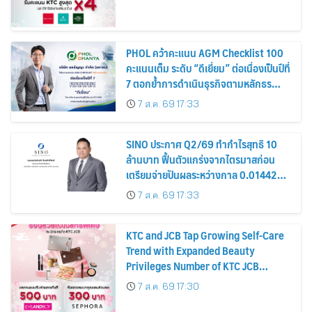
PHOL คว้าคะแนน AGM Checklist 100
คะแนนเต็ม ระดับ “ดีเยี่ยม” ต่อเนื่องเป็นปีที่
7 ตอกย้ำการดำเนินธุรกิจตามหลักธร
รมาภิบาล โปร่งใส สร้างความเชื่อมั่นผู้ถือ
7 ส.ค. 69 17:33
หุ้น
SINO ประกาศ Q2/69 ทำกำไรสุทธิ 10
ล้านบาท ฟื้นตัวแกร่งจากไตรมาสก่อน
เตรียมจ่ายปันผลระหว่างกาล 0.014423
บาทต่อหุ้น ครึ่งปีหลังมุ่งเติบโตต่อเนื่อง
7 ส.ค. 69 17:33
KTC and JCB Tap Growing Self-Care
Trend with Expanded Beauty
Privileges Number of KTC JCB
Cardmembers Spending on
7 ส.ค. 69 17:30
Cosmetics Rises 26%