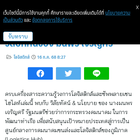
X
เว็บไซต์นี้มีการใช้งานคุกกี้ ศึกษารายละเอียดเพิ่มเติมได้ที่
นโยบายความ
เป็นส่วนตัว
และ
ข้อตกลงการใช้บริการ
Logistics Mag ฉบับล่าสุด เปิด
วิสัยทัศน์ของ มนพร เจริญศรี
รับทราบ
โลจิสติกส์
16 ก.ค. 68 8:27
ครบเครื่องสาระความรู้วงการโลจิสติกส์และซัพพลายเชน
ไฮไลท์เล่มนี้ พบกับ วิสัยทัศน์ & นโยบาย ของ นางมนพร
เจริญศรี รัฐมนตรีช่วยว่าการกระทรวงคมนาคม ในการ
พัฒนาท่าเรือ เพื่อสนับสนุนเป้าหมายประเทศสู่การเป็น
ศูนย์กลางการคมนาคมขนส่งและโลจิสติกส์ของภูมิภาค
(Logistics Hub)