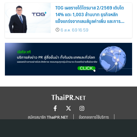
TOG เผยรายได้ไตรมาส 2/2569 เติบโต
14% แตะ 1,003 ล้านบาท ธุรกิจหลัก
แข็งแกร่งจากเลนส์มูลค่าเพิ่ม และการ
ขยายตลาดต่างประเทศ พร้อมเดินหน้า
6 ส.ค. 69 16:59
ลงทุนเพื่อการเติบโตระยะยาว
สมัครสมาชิก ThaiPR.NET
ข้อตกลงการใช้บริการ
นโยบายคุ้มครองข้อมูลส่วนบุคคล
ติดต่อ-สอบถามข้อมูลได้ที่
pr@thaipr.net