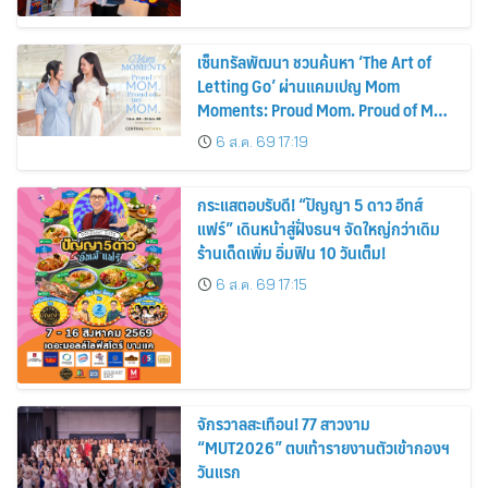
เซ็นทรัลพัฒนา ชวนค้นหา ‘The Art of
Letting Go’ ผ่านแคมเปญ Mom
Moments: Proud Mom. Proud of My
Mom.
6 ส.ค. 69 17:19
กระแสตอบรับดี! “ปัญญา 5 ดาว อีทส์
แฟร์” เดินหน้าสู่ฝั่งธนฯ จัดใหญ่กว่าเดิม
ร้านเด็ดเพิ่ม อิ่มฟิน 10 วันเต็ม!
6 ส.ค. 69 17:15
จักรวาลสะเทือน! 77 สาวงาม
“MUT2026” ตบเท้ารายงานตัวเข้ากองฯ
วันแรก