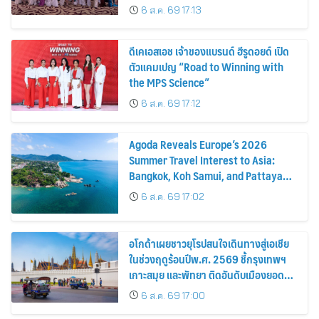
6 ส.ค. 69 17:13
ดีเคเอสเอช เจ้าของแบรนด์ ฮีรูดอยด์ เปิด
ตัวแคมเปญ “Road to Winning with
the MPS Science”
6 ส.ค. 69 17:12
Agoda Reveals Europe’s 2026
Summer Travel Interest to Asia:
Bangkok, Koh Samui, and Pattaya
Among the Top Cities
6 ส.ค. 69 17:02
อโกด้าเผยชาวยุโรปสนใจเดินทางสู่เอเชีย
ในช่วงฤดูร้อนปีพ.ศ. 2569 ชี้กรุงเทพฯ
เกาะสมุย และพัทยา ติดอันดับเมืองยอด
นิยม
6 ส.ค. 69 17:00