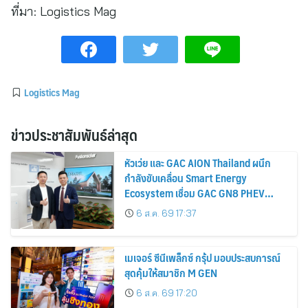
ที่มา:
Logistics Mag
Logistics Mag
ข่าวประชาสัมพันธ์ล่าสุด
หัวเว่ย และ GAC AION Thailand ผนึก
กำลังขับเคลื่อน Smart Energy
Ecosystem เชื่อม GAC GN8 PHEV
รถยนต์ MPV ระดับพรีเมียม เข้ากับ
6 ส.ค. 69 17:37
พลังงานแสงอาทิตย์ภายในบ้าน
เมเจอร์ ซีนีเพล็กซ์ กรุ้ป มอบประสบการณ์
สุดคุ้มให้สมาชิก M GEN
6 ส.ค. 69 17:20