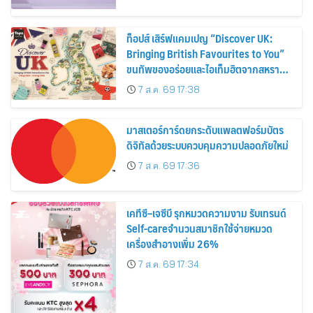
ท็อปส์ เสิร์ฟแคมเปญ “Discover UK:
Bringing British Favourites to You”
ขนทัพของอร่อยและไอเท็มฮิตจากสหราช
อาณาจักร ส่งตรงถึงมือตั้งแต่วันนี้ – 18
7 ส.ค. 69 17:38
สิงหาคมนี้
มาสเตอร์การ์ดยกระดับแพลตฟอร์มบัตร
ดิจิทัลด้วยระบบควบคุมความปลอดภัยใหม่
7 ส.ค. 69 17:36
เคทีซี–เจซีบี รุกหมวดความงาม รับเทรนด์
Self-careจำนวนสมาชิกใช้จ่ายหมวด
เครื่องสำอางเพิ่ม 26%
7 ส.ค. 69 17:34