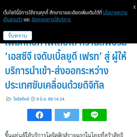
X
เว็บไซต์นี้มีการใช้งานคุกกี้ ศึกษารายละเอียดเพิ่มเติมได้ที่
นโยบายความ
เป็นส่วนตัว
และ
ข้อตกลงการใช้บริการ
SJWD ปรับใหญ่ธุรกิจ Freight
เพิ่มศักยภาพเติบโต ทรานส์ฟอร์ม
รับทราบ
‘เอสซีจี เจดับเบิ้ลยูดี เฟรท’ สู่ ผู้ให้
บริการนำเข้า-ส่งออกระหว่าง
ประเทศขับเคลื่อนด้วยดิจิทัล
โลจิสติกส์
9 มิ.ย. 68 14:24
ขึ้นแท่นผู้ให้บริการโลจิสติกส์รายแรกในไทยที่คว้าสิทธิ