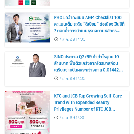
PHOL คว้าคะแนน AGM Checklist 100
คะแนนเต็ม ระดับ “ดีเยี่ยม” ต่อเนื่องเป็นปีที่
7 ตอกย้ำการดำเนินธุรกิจตามหลักธร
รมาภิบาล โปร่งใส สร้างความเชื่อมั่นผู้ถือ
7 ส.ค. 69 17:33
หุ้น
SINO ประกาศ Q2/69 ทำกำไรสุทธิ 10
ล้านบาท ฟื้นตัวแกร่งจากไตรมาสก่อน
เตรียมจ่ายปันผลระหว่างกาล 0.014423
บาทต่อหุ้น ครึ่งปีหลังมุ่งเติบโตต่อเนื่อง
7 ส.ค. 69 17:33
KTC and JCB Tap Growing Self-Care
Trend with Expanded Beauty
Privileges Number of KTC JCB
Cardmembers Spending on
7 ส.ค. 69 17:30
Cosmetics Rises 26%