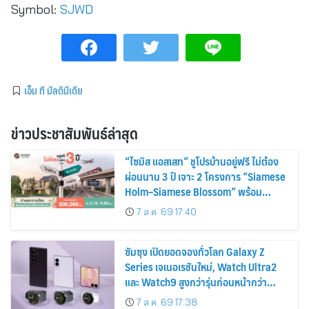
Symbol:
SJWD
เอ็ม ที มัลติมีเดีย
ข่าวประชาสัมพันธ์ล่าสุด
“ไซมิส แอสเสท” ชูโปรบ้านอยู่ฟรี ไม่ต้อง
ผ่อนนาน 3 ปี เจาะ 2 โครงการ “Siamese
Holm–Siamese Blossom” พร้อม
ส่วนลดและสิทธิพิเศษถึง 31 สิงหาคม
7 ส.ค. 69 17:40
2569
ซัมซุง เปิดยอดจองทั่วโลก Galaxy Z
Series เจเนอเรชันใหม่, Watch Ultra2
และ Watch9 สูงกว่ารุ่นก่อนหน้ากว่า
30%
7 ส.ค. 69 17:38