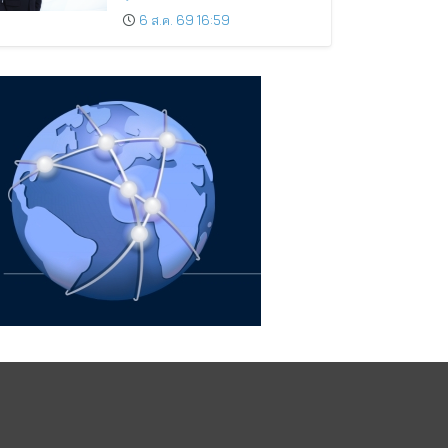
มูลค่าเพิ่ม และการขยายตลาดต่าง
6 ส.ค. 69 16:59
ประเทศ พร้อมเดินหน้าลงทุนเพื่อ
การเติบโตระยะยาว