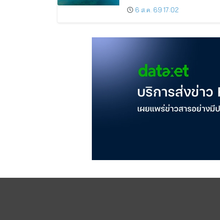
and Pattaya Among the Top
6 ส.ค. 69 17:02
Cities