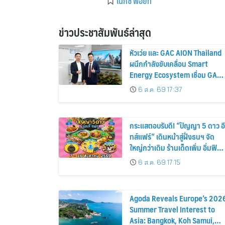
เน็กซ์ พอยท์
ข่าวประชาสัมพันธ์ล่าสุด
หัวเว่ย และ GAC AION Thailand
ผนึกกำลังขับเคลื่อน Smart
Energy Ecosystem เชื่อม GAC
GN8 PHEV รถยนต์ MPV ระดับ
6 ส.ค. 69 17:37
พรีเมียม เข้ากับพลังงานแสง
อาทิตย์ภายในบ้าน
กระแสตอบรับดี! “ปัญญา 5 ดาว อี
ทส์แฟร์” เดินหน้าสู่ฝั่งธนฯ จัด
ใหญ่กว่าเดิม ร้านเด็ดเพิ่ม อิ่มฟิน
10 วันเต็ม!
6 ส.ค. 69 17:15
Agoda Reveals Europe’s 202
Summer Travel Interest to
Asia: Bangkok, Koh Samui,