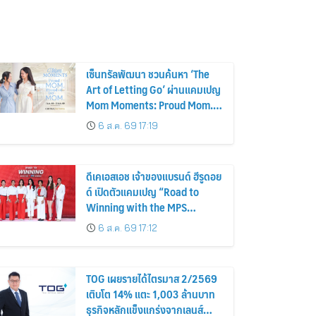
เซ็นทรัลพัฒนา ชวนค้นหา ‘The
Art of Letting Go’ ผ่านแคมเปญ
Mom Moments: Proud Mom.
Proud of My Mom.
6 ส.ค. 69 17:19
ดีเคเอสเอช เจ้าของแบรนด์ ฮีรูดอย
ด์ เปิดตัวแคมเปญ “Road to
Winning with the MPS
Science”
6 ส.ค. 69 17:12
TOG เผยรายได้ไตรมาส 2/2569
เติบโต 14% แตะ 1,003 ล้านบาท
ธุรกิจหลักแข็งแกร่งจากเลนส์