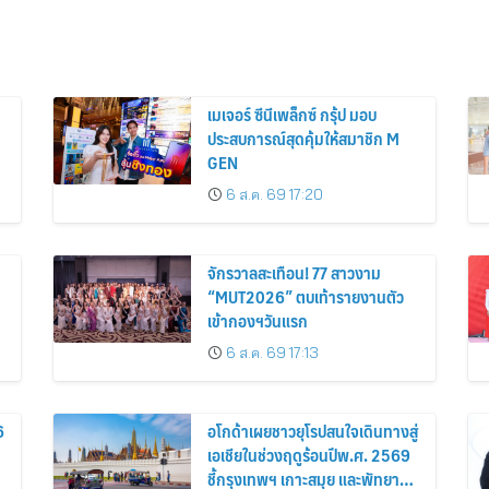
เมเจอร์ ซีนีเพล็กซ์ กรุ้ป มอบ
ประสบการณ์สุดคุ้มให้สมาชิก M
GEN
6 ส.ค. 69 17:20
จักรวาลสะเทือน! 77 สาวงาม
“MUT2026” ตบเท้ารายงานตัว
เข้ากองฯวันแรก
6 ส.ค. 69 17:13
6
อโกด้าเผยชาวยุโรปสนใจเดินทางสู่
เอเชียในช่วงฤดูร้อนปีพ.ศ. 2569
ชี้กรุงเทพฯ เกาะสมุย และพัทยา