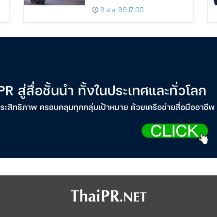
ติดอันดับเมืองยอดนิยม
6 ส.ค. 69 17:00