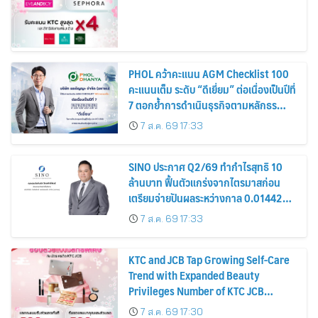
PHOL คว้าคะแนน AGM Checklist 100
คะแนนเต็ม ระดับ “ดีเยี่ยม” ต่อเนื่องเป็นปีที่
7 ตอกย้ำการดำเนินธุรกิจตามหลักธร
รมาภิบาล โปร่งใส สร้างความเชื่อมั่นผู้ถือ
7 ส.ค. 69 17:33
หุ้น
SINO ประกาศ Q2/69 ทำกำไรสุทธิ 10
ล้านบาท ฟื้นตัวแกร่งจากไตรมาสก่อน
เตรียมจ่ายปันผลระหว่างกาล 0.014423
บาทต่อหุ้น ครึ่งปีหลังมุ่งเติบโตต่อเนื่อง
7 ส.ค. 69 17:33
KTC and JCB Tap Growing Self-Care
Trend with Expanded Beauty
Privileges Number of KTC JCB
Cardmembers Spending on
7 ส.ค. 69 17:30