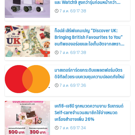
และ Watch9 สูงกว่ารุ่นก่อนหน้ากว่า
30%
7 ส.ค. 69 17:38
ท็อปส์ เสิร์ฟแคมเปญ “Discover UK:
Bringing British Favourites to You”
ขนทัพของอร่อยและไอเท็มฮิตจากสหราช
อาณาจักร ส่งตรงถึงมือตั้งแต่วันนี้ – 18
7 ส.ค. 69 17:38
สิงหาคมนี้
มาสเตอร์การ์ดยกระดับแพลตฟอร์มบัตร
ดิจิทัลด้วยระบบควบคุมความปลอดภัยใหม่
7 ส.ค. 69 17:36
เคทีซี–เจซีบี รุกหมวดความงาม รับเทรนด์
Self-careจำนวนสมาชิกใช้จ่ายหมวด
เครื่องสำอางเพิ่ม 26%
7 ส.ค. 69 17:34