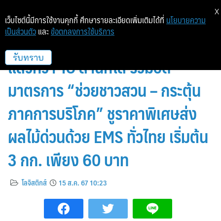
X
เว็บไซต์นี้มีการใช้งานคุกกี้ ศึกษารายละเอียดเพิ่มเติมได้ที่
นโยบายความ
เป็นส่วนตัว
และ
ข้อตกลงการใช้บริการ
ไปรษณีย์ไทยเผยครึ่งปีช่วยส่งผลไม้
แล้วกว่า 18 ล้านกิโล ร่วมอัด
รับทราบ
มาตรการ “ช่วยชาวสวน – กระตุ้น
ภาคการบริโภค” ชูราคาพิเศษส่ง
ผลไม้ด่วนด้วย EMS ทั่วไทย เริ่มต้น
3 กก. เพียง 60 บาท
โลจิสติกส์
15 ส.ค. 67 10:23