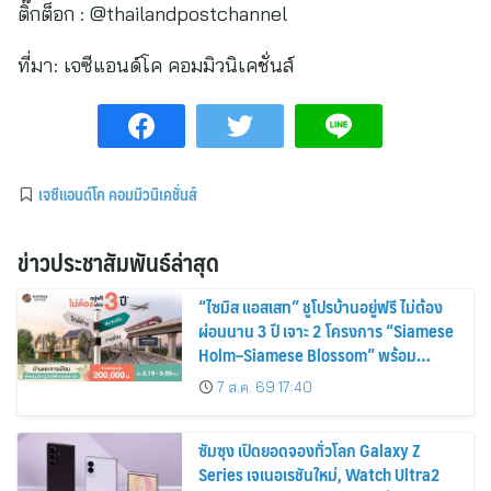
ติ๊กต็อก : @thailandpostchannel
ที่มา:
เจซีแอนด์โค คอมมิวนิเคชั่นส์
เจซีแอนด์โค คอมมิวนิเคชั่นส์
ข่าวประชาสัมพันธ์ล่าสุด
“ไซมิส แอสเสท” ชูโปรบ้านอยู่ฟรี ไม่ต้อง
ผ่อนนาน 3 ปี เจาะ 2 โครงการ “Siamese
Holm–Siamese Blossom” พร้อม
ส่วนลดและสิทธิพิเศษถึง 31 สิงหาคม
7 ส.ค. 69 17:40
2569
ซัมซุง เปิดยอดจองทั่วโลก Galaxy Z
Series เจเนอเรชันใหม่, Watch Ultra2