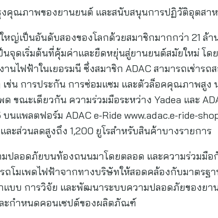
บปรุงคุณภาพของยานยนต์ และสนับสนุนการปฏิวัติอุตสาหกร
ใหญ่เป็นอันดับสองของโลกด้วยสมาชิกมากกว่า 21 ล้าน
นจุดเริ่มต้นที่คุ้มค่าและยืดหยุ่นสู่ยานยนต์สมัยใหม่ โ
ลังงานไฟฟ้าในเยอรมนี ซึ่งสมาชิก ADAC สามารถเช่ารถ
 ๆ เช่น การประกัน การซ่อมแซม และตัวล็อคคุณภาพสูง น
โมเพด ขณะเดียวกัน ความร่วมมือระหว่าง Yadea และ AD
 บนแพลตฟอร์ม ADAC e-Ride www.adac.e-ride-shop.d
และส่วนลดสูงถึง 1,200 ยูโรสำหรับสินค้าบางรายการ
มปลอดภัยบนท้องถนนมาโดยตลอด และความร่วมมือกับ 
โมเพดไฟฟ้าจากทางบริษัทให้สอดคล้องกับมาตรฐานช
อกแบบ การวิจัย และพัฒนาระบบความปลอดภัยของยา
ละกำหนดคอนเซปต์ของผลิตภัณฑ์