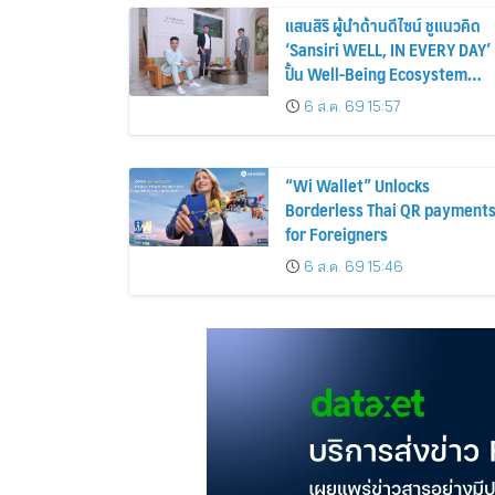
แสนสิริ ผู้นำด้านดีไซน์ ชูแนวคิด
‘Sansiri WELL, IN EVERY DAY’
ปั้น Well-Being Ecosystem
เชื่อมที่อยู่อาศัย-คอมมูนิตี้-บริการ
6 ส.ค. 69 15:57
ไลฟ์สไตล์ เซ็ตมาตรฐานใหม่อสัง
หาฯ ไทย
“Wi Wallet” Unlocks
Borderless Thai QR payment
for Foreigners
6 ส.ค. 69 15:46