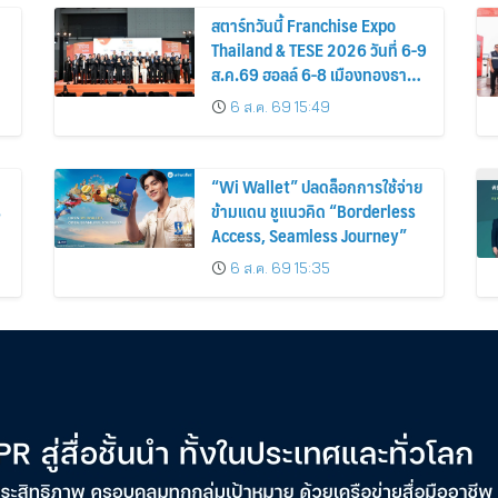
สตาร์ทวันนี้ Franchise Expo
Thailand & TESE 2026 วันที่ 6-9
ส.ค.69 ฮอลล์ 6-8 เมืองทองธานี
-
พบทัพธุรกิจ&แฟรนไชส์ ซัพพลาย
6 ส.ค. 69 15:49
เออร์สินค้า เติมรายได้ช่วย
เศรษฐกิจไทย
“Wi Wallet” ปลดล็อกการใช้จ่าย
s
ข้ามแดน ชูแนวคิด “Borderless
Access, Seamless Journey”
6 ส.ค. 69 15:35