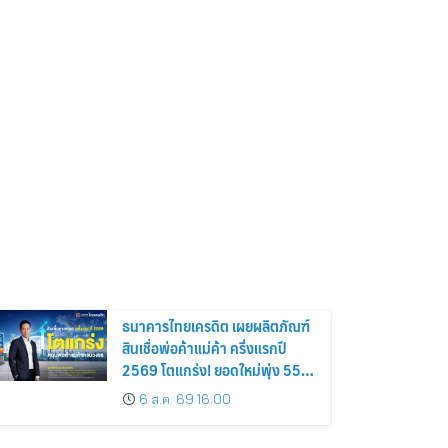
ธนาคารไทยเครดิต เผยผลิตภัณฑ์
สินเชื่อพ่อค้าแม่ค้า ครึ่งแรกปี
2569 โตแกร่ง! ยอดใหม่พุ่ง 55%
หนุนรายย่อยยกระดับสู่ดิจิทัลเต็ม
6 ส.ค. 69 16:00
รูปแบบ