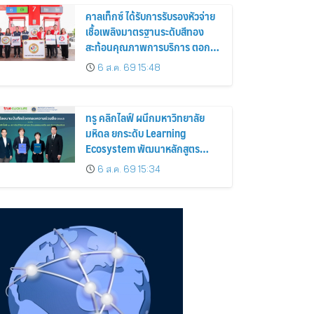
คาลเท็กซ์ ได้รับการรับรองหัวจ่าย
เชื้อเพลิงมาตรฐานระดับสีทอง
สะท้อนคุณภาพการบริการ ตอกย้ำ
ความมั่นใจทุกการเติม
6 ส.ค. 69 15:48
ทรู คลิกไลฟ์ ผนึกมหาวิทยาลัย
มหิดล ยกระดับ Learning
Ecosystem พัฒนาหลักสูตร
ภาษาอังกฤษ สู่ ม.ปลายครั้งแรก!
6 ส.ค. 69 15:34
พร้อมใช้ปีการศึกษา 2570