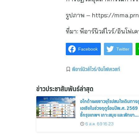
รูปภาพ – https://mma.pr
ที่มา:
พีอาร์นิวส์ไวร์/อินโฟเค
Facebook
Twitter
พีอาร์นิวส์ไวร์/อินโฟเควสท์
ข่าวประชาสัมพันธ์ล่าสุด
อโกด้าเผยชาวยุโรปสนใจเดินทางสู
เอเชียในช่วงฤดูร้อนปีพ.ศ. 2569
ชี้กรุงเทพฯ เกาะสมุย และพัทยา
ติดอันดับเมืองยอดนิยม
6 ส.ค. 69 16:23