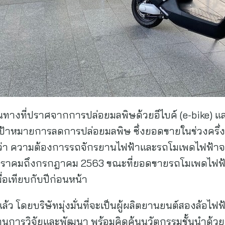
ินทางที่ปราศจากการปล่อยมลพิษด้วยอีไบค์ (e-bike) แ
รรลุเป้าหมายการลดการปล่อยมลพิษ ซึ่งยอดขายในช่วงคร
ี้ว่า ความต้องการรถจักรยานไฟฟ้าและรถโมเพดไฟฟ้าจ
มกราคมถึงกรกฎาคม 2563 ขณะที่ยอดขายรถโมเพดไฟฟ้า (ก
่อเทียบกับปีก่อนหน้า
่แล้ว โดยบริษัทมุ่งมั่นที่จะเป็นผู้ผลิตยานยนต์สองล้อไ
้านการวิจัยและพัฒนา พร้อมคิดค้นนวัตกรรมชั้นนำด้วย