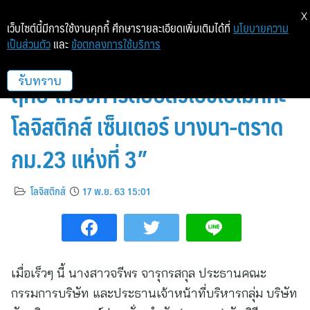
X
เว็บไซต์นี้มีการใช้งานคุกกี้ ศึกษารายละเอียดเพิ่มเติมได้ที่
นโยบายความ
เป็นส่วนตัว
และ
ข้อตกลงการใช้บริการ
“ดับบลิวเอชเอ กรุ๊ป จัดพิธีวางศิลา
ฤกษ์ โครงการดับบลิวเอชเอเมกกะ
รับทราบ
โลจิสติกส์ เซ็นเตอร์ บางนา-ตราด
กม.23 แห่งที่ 3”
โลจิสติกส์
17 พ.ย. 63 15:01
เมื่อเร็วๆ นี้ นางสาวจรีพร จารุกรสกุล ประธานคณะ
กรรมการบริษัท และประธานเจ้าหน้าที่บริหารกลุ่ม บริษัท