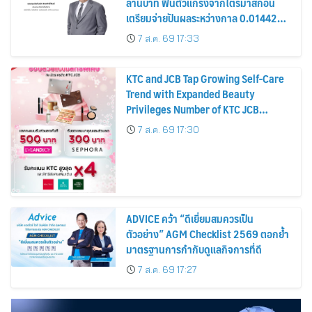
ล้านบาท ฟื้นตัวแกร่งจากไตรมาสก่อน
เตรียมจ่ายปันผลระหว่างกาล 0.014423
บาทต่อหุ้น ครึ่งปีหลังมุ่งเติบโตต่อเนื่อง
7 ส.ค. 69 17:33
KTC and JCB Tap Growing Self-Care
Trend with Expanded Beauty
Privileges Number of KTC JCB
Cardmembers Spending on
7 ส.ค. 69 17:30
Cosmetics Rises 26%
ADVICE คว้า “ดีเยี่ยมสมควรเป็น
ตัวอย่าง” AGM Checklist 2569 ตอกย้ำ
มาตรฐานการกำกับดูแลกิจการที่ดี
7 ส.ค. 69 17:27