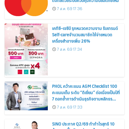
ดิจิทัลด้วยระบบควบคุมความปลอดภัยใหม่
7 ส.ค. 69 17:36
เคทีซี–เจซีบี รุกหมวดความงาม รับเทรนด์
Self-careจำนวนสมาชิกใช้จ่ายหมวด
เครื่องสำอางเพิ่ม 26%
7 ส.ค. 69 17:34
PHOL คว้าคะแนน AGM Checklist 100
คะแนนเต็ม ระดับ “ดีเยี่ยม” ต่อเนื่องเป็นปีที่
7 ตอกย้ำการดำเนินธุรกิจตามหลักธร
รมาภิบาล โปร่งใส สร้างความเชื่อมั่นผู้ถือ
7 ส.ค. 69 17:33
หุ้น
SINO ประกาศ Q2/69 ทำกำไรสุทธิ 10