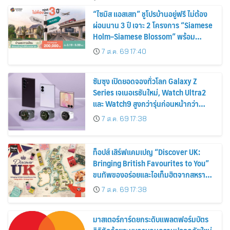
“ไซมิส แอสเสท” ชูโปรบ้านอยู่ฟรี ไม่ต้อง
ผ่อนนาน 3 ปี เจาะ 2 โครงการ “Siamese
Holm–Siamese Blossom” พร้อม
ส่วนลดและสิทธิพิเศษถึง 31 สิงหาคม
7 ส.ค. 69 17:40
2569
ซัมซุง เปิดยอดจองทั่วโลก Galaxy Z
Series เจเนอเรชันใหม่, Watch Ultra2
และ Watch9 สูงกว่ารุ่นก่อนหน้ากว่า
30%
7 ส.ค. 69 17:38
ท็อปส์ เสิร์ฟแคมเปญ “Discover UK:
Bringing British Favourites to You”
ขนทัพของอร่อยและไอเท็มฮิตจากสหราช
อาณาจักร ส่งตรงถึงมือตั้งแต่วันนี้ – 18
7 ส.ค. 69 17:38
สิงหาคมนี้
มาสเตอร์การ์ดยกระดับแพลตฟอร์มบัตร