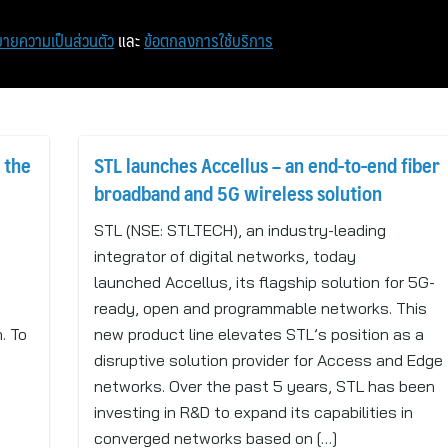
หน้าแรก
ท่องเที่ยว
ไอที
เศรษฐกิจ/การเงิน
ายความเป็นส่วนตัว
และ
ข้อตกลงการใช้บริการ
 the
STL launches Accellus – an end-to-end fiber
broadband and 5G wireless solution
,
STL (NSE: STLTECH), an industry-leading
integrator of digital networks, today
launched Accellus, its flagship solution for 5G-
ready, open and programmable networks. This
. To
new product line elevates STL’s position as a
disruptive solution provider for Access and Edge
networks. Over the past 5 years, STL has been
investing in R&D to expand its capabilities in
converged networks based on […]