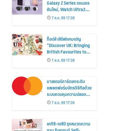
Galaxy Z Series เจเนอเร
ชันใหม่, Watch Ultra2
และ Watch9 สูงกว่ารุ่น
7 ส.ค. 69 17:38
ก่อนหน้ากว่า 30%
ท็อปส์ เสิร์ฟแคมเปญ
“Discover UK: Bringing
British Favourites to
You” ขนทัพของอร่อยและ
7 ส.ค. 69 17:38
ไอเท็มฮิตจากสหราช
อาณาจักร ส่งตรงถึงมือ
ตั้งแต่วันนี้ – 18 สิงหาคมนี้
มาสเตอร์การ์ดยกระดับ
แพลตฟอร์มบัตรดิจิทัลด้วย
ระบบควบคุมความปลอดภัย
ใหม่
7 ส.ค. 69 17:36
เคทีซี–เจซีบี รุกหมวดความ
งาม รับเทรนด์ Self-