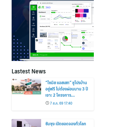
Lastest News
“ไซมิส แอสเสท” ชูโปรบ้าน
อยู่ฟรี ไม่ต้องผ่อนนาน 3 ปี
เจาะ 2 โครงการ
“Siamese Holm–
7 ส.ค. 69 17:40
Siamese Blossom”
พร้อมส่วนลดและสิทธิพิเศษ
ถึง 31 สิงหาคม 2569
ซัมซุง เปิดยอดจองทั่วโลก