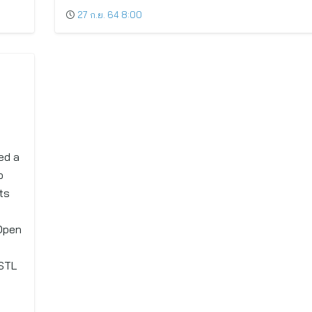
27 ก.ย. 64 8:00
ed a
o
ts
Open
 STL