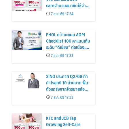
careจำนวนสมาชิกใช้จ่าย
หมวดเครื่องสำอางเพิ่ม
7 ส.ค. 69 17:34
26%
PHOL คว้าคะแนน AGM
Checklist 100 คะแนนเต็ม
ระดับ “ดีเยี่ยม” ต่อเนื่องเป็น
ปีที่ 7 ตอกย้ำการดำเนิน
7 ส.ค. 69 17:33
ธุรกิจตามหลักธรรมาภิบาล
โปร่งใส สร้างความเชื่อมั่นผู้
ถือหุ้น
SINO ประกาศ Q2/69 ทำ
กำไรสุทธิ 10 ล้านบาท ฟื้น
ตัวแกร่งจากไตรมาสก่อน
เตรียมจ่ายปันผลระหว่าง
7 ส.ค. 69 17:33
กาล 0.014423 บาทต่อหุ้น
ครึ่งปีหลังมุ่งเติบโตต่อเนื่อง
KTC and JCB Tap
Growing Self-Care