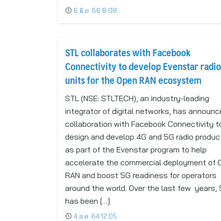
6 มิ.ย. 66 8:08
STL collaborates with Facebook
Connectivity to develop Evenstar radio
units for the Open RAN ecosystem
STL (NSE: STLTECH), an industry-leading
integrator of digital networks, has announc
collaboration with Facebook Connectivity t
design and develop 4G and 5G radio produc
as part of the Evenstar program to help
accelerate the commercial deployment of 
RAN and boost 5G readiness for operators
around the world. Over the last few years,
has been […]
4 ส.ค. 64 12:05