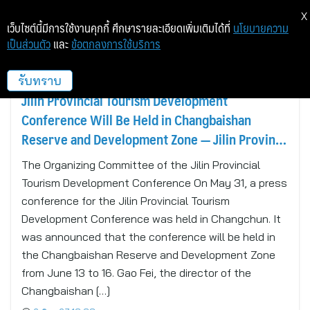
X
เว็บไซต์นี้มีการใช้งานคุกกี้ ศึกษารายละเอียดเพิ่มเติมได้ที่
นโยบายความ
เป็นส่วนตัว
และ
ข้อตกลงการใช้บริการ
CHANGCHUN, CHINA
รับทราบ
Jilin Provincial Tourism Development
Conference Will Be Held in Changbaishan
Reserve and Development Zone — Jilin Province
Embraces Cultural and Tourism Boom
The Organizing Committee of the Jilin Provincial
Tourism Development Conference On May 31, a press
conference for the Jilin Provincial Tourism
Development Conference was held in Changchun. It
was announced that the conference will be held in
the Changbaishan Reserve and Development Zone
from June 13 to 16. Gao Fei, the director of the
Changbaishan […]