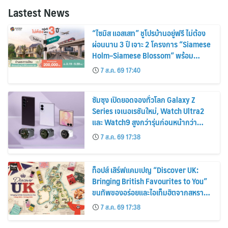
Lastest News
“ไซมิส แอสเสท” ชูโปรบ้านอยู่ฟรี ไม่ต้อง
ผ่อนนาน 3 ปี เจาะ 2 โครงการ “Siamese
Holm–Siamese Blossom” พร้อม
ส่วนลดและสิทธิพิเศษถึง 31 สิงหาคม
7 ส.ค. 69 17:40
2569
ซัมซุง เปิดยอดจองทั่วโลก Galaxy Z
Series เจเนอเรชันใหม่, Watch Ultra2
และ Watch9 สูงกว่ารุ่นก่อนหน้ากว่า
30%
7 ส.ค. 69 17:38
ท็อปส์ เสิร์ฟแคมเปญ “Discover UK:
Bringing British Favourites to You”
ขนทัพของอร่อยและไอเท็มฮิตจากสหราช
อาณาจักร ส่งตรงถึงมือตั้งแต่วันนี้ – 18
7 ส.ค. 69 17:38
สิงหาคมนี้