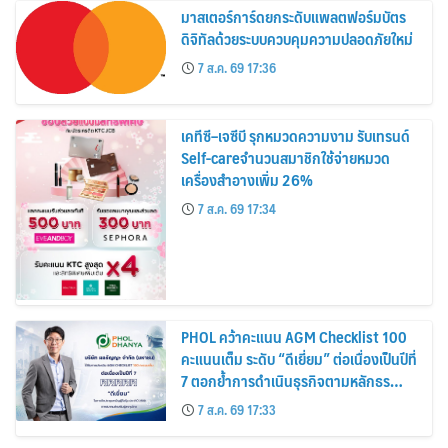
มาสเตอร์การ์ดยกระดับแพลตฟอร์มบัตร
ดิจิทัลด้วยระบบควบคุมความปลอดภัยใหม่
7 ส.ค. 69 17:36
เคทีซี–เจซีบี รุกหมวดความงาม รับเทรนด์
Self-careจำนวนสมาชิกใช้จ่ายหมวด
เครื่องสำอางเพิ่ม 26%
7 ส.ค. 69 17:34
PHOL คว้าคะแนน AGM Checklist 100
คะแนนเต็ม ระดับ “ดีเยี่ยม” ต่อเนื่องเป็นปีที่
7 ตอกย้ำการดำเนินธุรกิจตามหลักธร
รมาภิบาล โปร่งใส สร้างความเชื่อมั่นผู้ถือ
7 ส.ค. 69 17:33
หุ้น