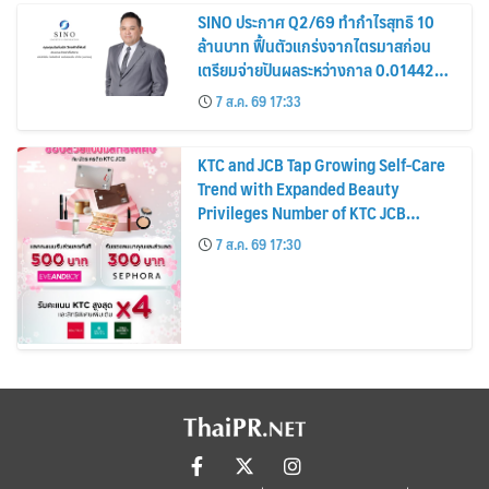
SINO ประกาศ Q2/69 ทำกำไรสุทธิ 10
ล้านบาท ฟื้นตัวแกร่งจากไตรมาสก่อน
เตรียมจ่ายปันผลระหว่างกาล 0.014423
บาทต่อหุ้น ครึ่งปีหลังมุ่งเติบโตต่อเนื่อง
7 ส.ค. 69 17:33
KTC and JCB Tap Growing Self-Care
Trend with Expanded Beauty
Privileges Number of KTC JCB
Cardmembers Spending on
7 ส.ค. 69 17:30
Cosmetics Rises 26%