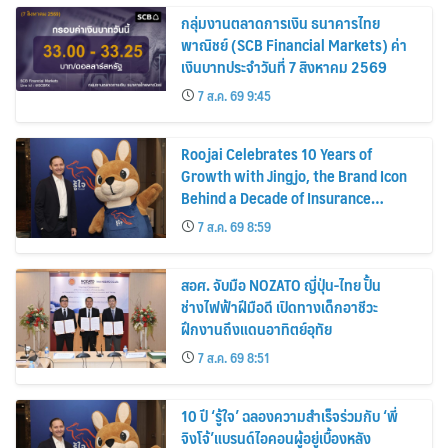
กลุ่มงานตลาดการเงิน ธนาคารไทย
พาณิชย์ (SCB Financial Markets) ค่า
เงินบาทประจำวันที่ 7 สิงหาคม 2569
7 ส.ค. 69 9:45
Roojai Celebrates 10 Years of
Growth with Jingjo, the Brand Icon
Behind a Decade of Insurance
Innovation
7 ส.ค. 69 8:59
สอศ. จับมือ NOZATO ญี่ปุ่น-ไทย ปั้น
ช่างไฟฟ้าฝีมือดี เปิดทางเด็กอาชีวะ
ฝึกงานถึงแดนอาทิตย์อุทัย
7 ส.ค. 69 8:51
10 ปี ‘รู้ใจ’ ฉลองความสำเร็จร่วมกับ ‘พี่
จิงโจ้’แบรนด์ไอคอนผู้อยู่เบื้องหลัง