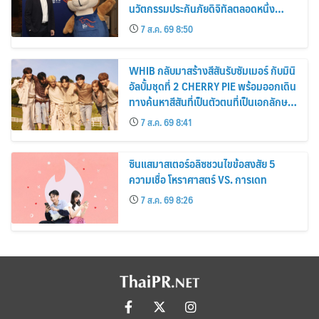
นวัตกรรมประกันภัยดิจิทัลตลอดหนึ่ง
ทศวรรษ
7 ส.ค. 69 8:50
WHIB กลับมาสร้างสีสันรับซัมเมอร์ กับมินิ
อัลบั้มชุดที่ 2 CHERRY PIE พร้อมออกเดิน
ทางค้นหาสีสันที่เป็นตัวตนที่เป็นเอกลักษณ์
ของตัวเอง
7 ส.ค. 69 8:41
ซินแสมาสเตอร์อลิซชวนไขข้อสงสัย 5
ความเชื่อ โหราศาสตร์ VS. การเดท
7 ส.ค. 69 8:26