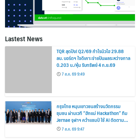
Lastest News
TQR สุดปัง! Q2/69 กำไรนิวไฮ 29.88
ลบ. บอร์ดฯ ใจดีเคาะจ่ายปันผลระหว่างกาล
0.203 บ./หุ้น รับทรัพย์ 4 ก.ย.69
7 ส.ค. 69 9:49
กรุงไทย หนุนเยาวชนสร้างนวัตกรรม
ชุมชน ผ่านเวที “ฮักแม่ Hackathon” ทีม
Jernae จุฬาฯ คว้าแชมป์ ใช้ AI ติดตาม
ทรัพย์สินสูญหาย
7 ส.ค. 69 9:47