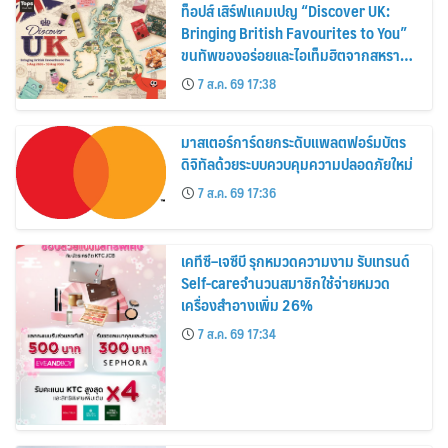
ท็อปส์ เสิร์ฟแคมเปญ “Discover UK:
Bringing British Favourites to You”
ขนทัพของอร่อยและไอเท็มฮิตจากสหราช
อาณาจักร ส่งตรงถึงมือตั้งแต่วันนี้ – 18
7 ส.ค. 69 17:38
สิงหาคมนี้
มาสเตอร์การ์ดยกระดับแพลตฟอร์มบัตร
ดิจิทัลด้วยระบบควบคุมความปลอดภัยใหม่
7 ส.ค. 69 17:36
เคทีซี–เจซีบี รุกหมวดความงาม รับเทรนด์
Self-careจำนวนสมาชิกใช้จ่ายหมวด
เครื่องสำอางเพิ่ม 26%
7 ส.ค. 69 17:34