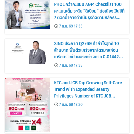
PHOL คว้าคะแนน AGM Checklist 100
คะแนนเต็ม ระดับ “ดีเยี่ยม” ต่อเนื่องเป็นปีที่
7 ตอกย้ำการดำเนินธุรกิจตามหลักธร
รมาภิบาล โปร่งใส สร้างความเชื่อมั่นผู้ถือ
7 ส.ค. 69 17:33
หุ้น
SINO ประกาศ Q2/69 ทำกำไรสุทธิ 10
ล้านบาท ฟื้นตัวแกร่งจากไตรมาสก่อน
เตรียมจ่ายปันผลระหว่างกาล 0.014423
บาทต่อหุ้น ครึ่งปีหลังมุ่งเติบโตต่อเนื่อง
7 ส.ค. 69 17:33
KTC and JCB Tap Growing Self-Care
Trend with Expanded Beauty
Privileges Number of KTC JCB
Cardmembers Spending on
7 ส.ค. 69 17:30
Cosmetics Rises 26%