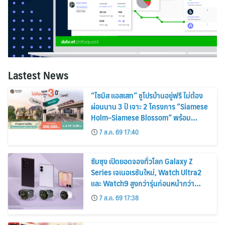
Lastest News
“ไซมิส แอสเสท” ชูโปรบ้านอยู่ฟรี ไม่ต้อง
ผ่อนนาน 3 ปี เจาะ 2 โครงการ “Siamese
Holm–Siamese Blossom” พร้อม
ส่วนลดและสิทธิพิเศษถึง 31 สิงหาคม
7 ส.ค. 69 17:40
2569
ซัมซุง เปิดยอดจองทั่วโลก Galaxy Z
Series เจเนอเรชันใหม่, Watch Ultra2
และ Watch9 สูงกว่ารุ่นก่อนหน้ากว่า
30%
7 ส.ค. 69 17:38