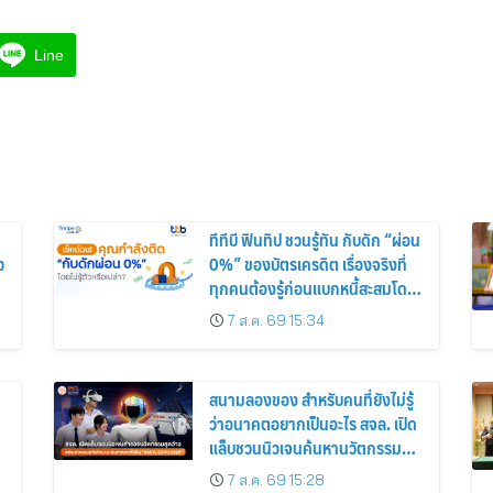
Line
ทีทีบี ฟินทิป ชวนรู้ทัน กับดัก “ผ่อน
ว
0%” ของบัตรเครดิต เรื่องจริงที่
ทุกคนต้องรู้ก่อนแบกหนี้สะสมโดย
ไม่รู้ตัว
7 ส.ค. 69 15:34
สนามลองของ สำหรับคนที่ยังไม่รู้
ว่าอนาคตอยากเป็นอะไร สจล. เปิด
แล็บชวนนิวเจนค้นหานวัตกรรมสุด
ม
แปลกแต่มีอยู่จริง พร้อมทดลอง
7 ส.ค. 69 15:28