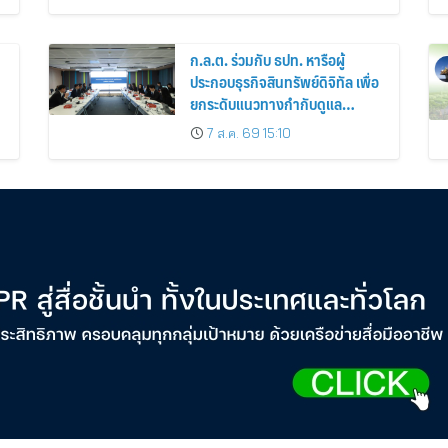
สกิลใหม่และค้นหาคณะที่ใช่ใน
“KMITL EXPO 2026”
ก.ล.ต. ร่วมกับ ธปท. หารือผู้
ประกอบธุรกิจสินทรัพย์ดิจิทัล เพื่อ
ยกระดับแนวทางกำกับดูแล
ธุรกรรม stablecoin มุ่งสกัดกั้น
7 ส.ค. 69 15:10
อาชญากรรมทางเทคโนโลยี