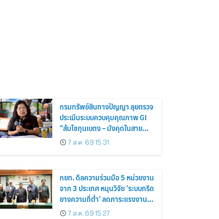
กรมทรัพย์สินทางปัญญา ลุยตรวจ
ประเมินระบบควบคุมคุณภาพ GI
“ส้มโชกุนเบตง – มังคุดในสาย
หมอกเบตง”
7 ส.ค. 69 15:31
กยท. ดีลความร่วมมือ 5 หน่วยงาน
จาก 3 ประเทศ หนุนวิจัย ‘ระบบกรีด
ยางความถี่ต่ำ’ ลดภาระแรงงาน
เพิ่มประสิทธิภาพการจัดการสวน
7 ส.ค. 69 15:27