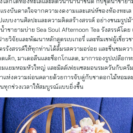
งโลกใต้ท้องทะเลและสัตว์น้ำนานาชนิด กับชุดน้ำชายามบ
้รับแรงบันดาลใจจากความงดงามและเสน่ห์ของท้องทะเ
ปแบบงานศิลปะและความคิดสร้างสรรค์ อย่างขนมรูปม้า
้ำชายามบ่าย Sea Soul Afternoon Tea รังสรรค์โดย 
่ายวิจัยและพัฒนาหลักสูตรเบเกอรี่ และทีมเชฟผู้เชี่ยวช
ตรรังสรรค์ให้ทุกท่านได้ลิ้มรสความอร่อย และชื่นชมคว
ตเค้ก, มาเดอลีนและช็อกโกแลต, มาการองรูปเปลือกหอย ไ
พร้อมแยมหอมหัวใหญ่ และมิลล์เฟยแซลมอนรมควันกับครี
เวลาแห่งความผ่อนคลายด้วยการจับคู่กับชาดอกไม้หอมล
ทุกช่วงเวลาให้สมบูรณ์แบบยิ่งขึ้น