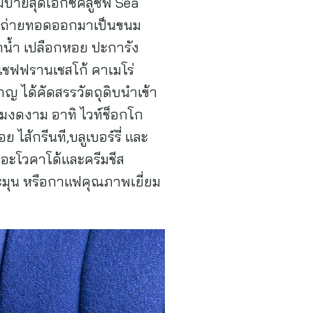
่ายสุดเอ็กซ์คลูซีฟ Sea
ล ถ่ายทอดออกมาเป็นขนม
น้ำ เปลือกหอย ปะการัง
เชฟฟรานเชสโก้ คาเมโร่
าญ ได้คัดสรรวัตถุดิบนำเข้า
ามงดงาม อาทิ ไวท์ช็อกโก
ส้กรีนที,บลูเบอร์รี่ และ
มอะโวคาโด้และครีมชีส
ะมุน หรือกาแฟคุณภาพเยี่ยม