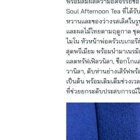
พร้อมสัมผัสความอัศจรรย์ขอ
Soul Afternoon Tea ที่ได
หวานและของว่างรสเลิศในรู
และผลไม้ไทยตามฤดูกาล ชุดน
ไมโน หัวหน้าพ่อครัวเบเกอรีฝ
สุดพรีเมียม พร้อมนำมาเนรมิ
แลตทรัฟเฟิลวนิลา, ช็อกโกแล
วานิลา, ตับห่านย่างเสิร์ฟ
เป็นต้น พร้อมเติมเต็มช่วง
ที่ช่วยยกระดับประสบการณ์ใน