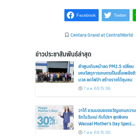
Facebook
Twitter
Centara Grand at CentralWorld
ข่าวประชาสัมพันธ์ล่าสุด
ลำพูนเดินหน้าลด PM2.5 เปลี่ยน
เศษวัสดุการเกษตรเป็นเชื้อเพลิงชี
มวล ลดไฟป่า สร้างรายได้ชุมชน
7 ส.ค. 69 15:36
วาโก้ ชวนมอบของขวัญแทนความ
รักในวันแม่ กับโปรฯ สุดพิเศษ
Wacoal Mother’s Day Special
ลดทันที 30% เริ่ม 8 – 12 สิงหาค
7 ส.ค. 69 15:30