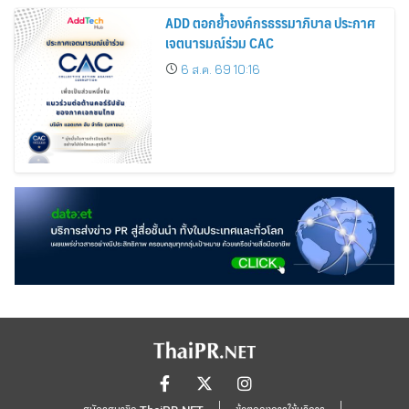
ADD ตอกย้ำองค์กรธรรมาภิบาล ประกาศ
เจตนารมณ์ร่วม CAC
6 ส.ค. 69 10:16