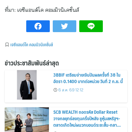
ที่มา:
เจซีแอนด์โค คอมมิวนิเคชั่นส์
เจซีแอนด์โค คอมมิวนิเคชั่นส์
ข่าวประชาสัมพันธ์ล่าสุด
3BBIF เตรียมจ่ายเงินปันผลครั้งที่ 38 ใน
อัตรา 0.1400 บาทต่อหน่วย วันที่ 2 ก.ย. นี้
6 ส.ค. 69 12:12
SCB WEALTH ถอดรหัส Dollar Reset
วางกลยุทธ์ลงทุนครึ่งปีหลัง ชูหุ้นสหรัฐฯ-
ตลาดเกิดใหม่ผนวกบอนด์ระยะสั้น-กลาง
เสริมพอร์ตแกร่ง