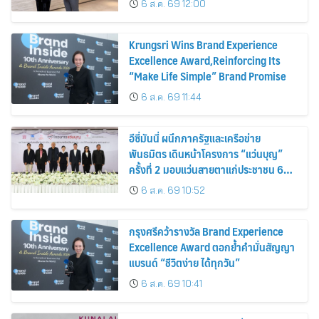
6 ส.ค. 69 12:00
Krungsri Wins Brand Experience
Excellence Award,Reinforcing Its
“Make Life Simple” Brand Promise
6 ส.ค. 69 11:44
อีซี่มันนี่ ผนึกภาครัฐและเครือข่าย
พันธมิตร เดินหน้าโครงการ “แว่นบุญ”
ครั้งที่ 2 มอบแว่นสายตาแก่ประชาชน 600
คน ขยายโอกาสการมองเห็นสู่ชุมชนไทย
6 ส.ค. 69 10:52
กรุงศรีคว้ารางวัล Brand Experience
Excellence Award ตอกย้ำคำมั่นสัญญา
แบรนด์ “ชีวิตง่าย ได้ทุกวัน”
6 ส.ค. 69 10:41