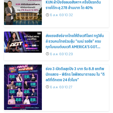
KUN ฝ่าปัจจัยลบอสังหาฯ ครึ่งปีแรกดัน
รายได้ทะลุ 278 ล้านบาท โต 40%
6 ส.ค. 69 10:32
ส่งแรงเชียร์จากไทยให้ถึงเวทีโลก! ทรูวิชั่น
ส์ ชวนคนไทยร่วมลุ้น “เนเน่ รอยัล” ครบ
ทุกโมเมนต์บนเวที AMERICA’S GOT
TALENT SEASON 21
6 ส.ค. 69 10:29
ช่อง 3 เปิดดีลสุดปัง 3 บาท รับ 8.8 ยกทัพ
นักแสดง – พิธีกร ไลฟ์สดมาราธอน ใน “ดี
ลดีที่ตึกเตย 24 ชั่วโมง”
6 ส.ค. 69 10:27