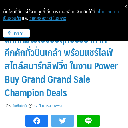
X
เว็บไซต์นี้มีการใช้งานคุกกี้ ศึกษารายละเอียดเพิ่มเติมได้ที่
นโยบายความ
เป็นส่วนตัว
และ
ข้อตกลงการใช้บริการ
“บอย ปกรณ์” โปรยเสน่ห์เกินต้าน!
แท็กทีมไฮเออร์ปลุกบรรยากาศ
รับทราบ
คึกคักทั่วปิ่นเกล้า พร้อมแชร์ไลฟ์
สไตล์สมาร์ทลิฟวิ่ง ในงาน Power
Buy Grand Grand Sale
Champion Deals
ไลฟ์สไตล์
12 มิ.ย. 69 16:59