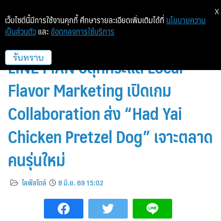
X
เว็บไซต์นี้มีการใช้งานคุกกี้ ศึกษารายละเอียดเพิ่มเติมได้ที่
นโยบายความ
เป็นส่วนตัว
และ
ข้อตกลงการใช้บริการ
อานตี้ แอนส์ จับมือแม่ประนอม และ
LINE MAN ปลุกกระแส Local
รับทราบ
Flavor Marketing เปิดเกม
Collaboration ส่ง “Had Yai
Chicken Pretzel Dog” เจาะตลาด
คนรุ่นใหม่
ไลฟ์สไตล์
8 มิ.ย. 69 15:02