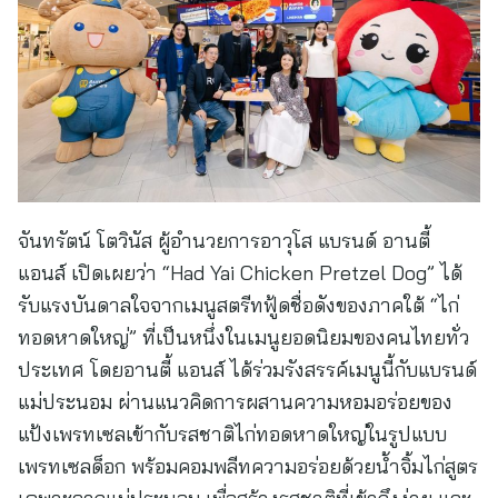
จันทรัตน์ โตวินัส ผู้อำนวยการอาวุโส แบรนด์ อานตี้
แอนส์ เปิดเผยว่า “Had Yai Chicken Pretzel Dog” ได้
รับแรงบันดาลใจจากเมนูสตรีทฟู้ดชื่อดังของภาคใต้ “ไก่
ทอดหาดใหญ่” ที่เป็นหนึ่งในเมนูยอดนิยมของคนไทยทั่ว
ประเทศ โดยอานตี้ แอนส์ ได้ร่วมรังสรรค์เมนูนี้กับแบรนด์
แม่ประนอม ผ่านแนวคิดการผสานความหอมอร่อยของ
แป้งเพรทเซลเข้ากับรสชาติไก่ทอดหาดใหญ่ในรูปแบบ
เพรทเซลด็อก พร้อมคอมพลีทความอร่อยด้วยน้ำจิ้มไก่สูตร