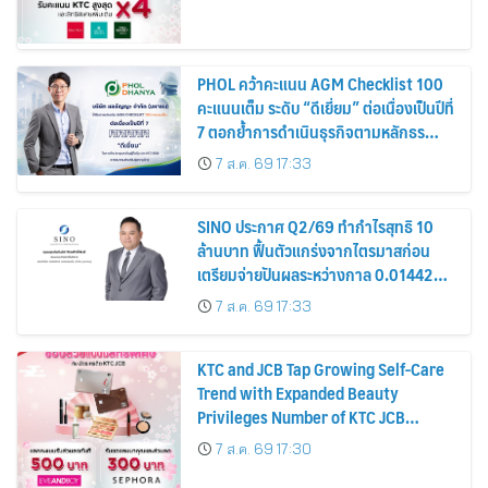
PHOL คว้าคะแนน AGM Checklist 100
คะแนนเต็ม ระดับ “ดีเยี่ยม” ต่อเนื่องเป็นปีที่
7 ตอกย้ำการดำเนินธุรกิจตามหลักธร
รมาภิบาล โปร่งใส สร้างความเชื่อมั่นผู้ถือ
7 ส.ค. 69 17:33
หุ้น
SINO ประกาศ Q2/69 ทำกำไรสุทธิ 10
ล้านบาท ฟื้นตัวแกร่งจากไตรมาสก่อน
เตรียมจ่ายปันผลระหว่างกาล 0.014423
บาทต่อหุ้น ครึ่งปีหลังมุ่งเติบโตต่อเนื่อง
7 ส.ค. 69 17:33
KTC and JCB Tap Growing Self-Care
Trend with Expanded Beauty
Privileges Number of KTC JCB
Cardmembers Spending on
7 ส.ค. 69 17:30
Cosmetics Rises 26%