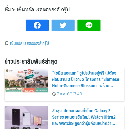
ที่มา:
เซ็นทรัล เรสตอรองส์ กรุ๊ป
เซ็นทรัล เรสตอรองส์ กรุ๊ป
ข่าวประชาสัมพันธ์ล่าสุด
“ไซมิส แอสเสท” ชูโปรบ้านอยู่ฟรี ไม่ต้อง
ผ่อนนาน 3 ปี เจาะ 2 โครงการ “Siamese
Holm–Siamese Blossom” พร้อม
ส่วนลดและสิทธิพิเศษถึง 31 สิงหาคม
7 ส.ค. 69 17:40
2569
ซัมซุง เปิดยอดจองทั่วโลก Galaxy Z
Series เจเนอเรชันใหม่, Watch Ultra2
และ Watch9 สูงกว่ารุ่นก่อนหน้ากว่า