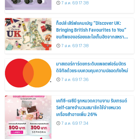
30%
7 ส.ค. 69 17:38
ท็อปส์ เสิร์ฟแคมเปญ “Discover UK:
Bringing British Favourites to You”
ขนทัพของอร่อยและไอเท็มฮิตจากสหราช
อาณาจักร ส่งตรงถึงมือตั้งแต่วันนี้ – 18
7 ส.ค. 69 17:38
สิงหาคมนี้
มาสเตอร์การ์ดยกระดับแพลตฟอร์มบัตร
ดิจิทัลด้วยระบบควบคุมความปลอดภัยใหม่
7 ส.ค. 69 17:36
เคทีซี–เจซีบี รุกหมวดความงาม รับเทรนด์
Self-careจำนวนสมาชิกใช้จ่ายหมวด
เครื่องสำอางเพิ่ม 26%
7 ส.ค. 69 17:34