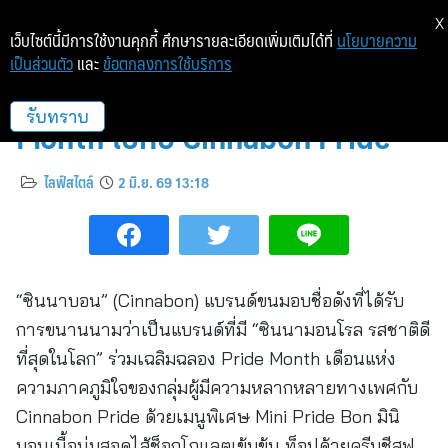
X
เว็บไซต์นี้มีการใช้งานคุกกี้ ศึกษารายละเอียดเพิ่มเติมได้ที่
นโยบายความ
เป็นส่วนตัว
และ
ข้อตกลงการใช้บริการ
ซินนาบอน ร่วมฉลอง Pride
Month ไปกับ Cinnabon Pride
รับทราบ
ไลฟ์สไตล์
2 มิ.ย. 69 13:18
“ซินนาบอน” (Cinnabon) แบรนด์ขนมอบชื่อดังที่ได้รับ
การขนานนามว่าเป็นแบรนด์ที่มี “ซินนามอนโรล รสชาติดี
ที่สุดในโลก” ร่วมเฉลิมฉลอง Pride Month เดือนแห่ง
ความภาคภูมิใจของกลุ่มผู้มีความหลากหลายทางเพศกับ
Cinnabon Pride ด้วยเมนูพิเศษ Mini Pride Bon มินิ
บอนเนื้อนุ่มสอดไส้ช็อกโกแลตเข้มข้น ท็อปด้วยครีมชีสฟ