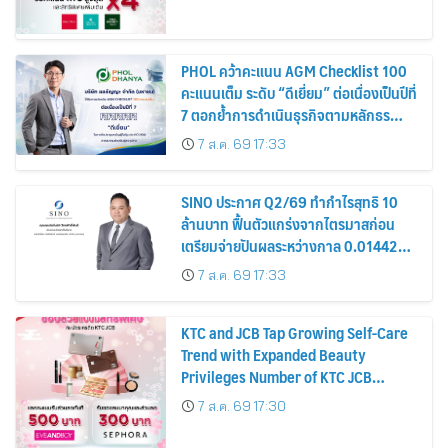
PHOL คว้าคะแนน AGM Checklist 100
คะแนนเต็ม ระดับ “ดีเยี่ยม” ต่อเนื่องเป็นปีที่
7 ตอกย้ำการดำเนินธุรกิจตามหลักธร
รมาภิบาล โปร่งใส สร้างความเชื่อมั่นผู้ถือ
7 ส.ค. 69 17:33
หุ้น
SINO ประกาศ Q2/69 ทำกำไรสุทธิ 10
ล้านบาท ฟื้นตัวแกร่งจากไตรมาสก่อน
เตรียมจ่ายปันผลระหว่างกาล 0.014423
บาทต่อหุ้น ครึ่งปีหลังมุ่งเติบโตต่อเนื่อง
7 ส.ค. 69 17:33
KTC and JCB Tap Growing Self-Care
Trend with Expanded Beauty
Privileges Number of KTC JCB
Cardmembers Spending on
7 ส.ค. 69 17:30
Cosmetics Rises 26%