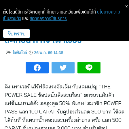
X
เว็บไซต์นี้มีการใช้งานคุกกี้ ศึกษารายละเอียดเพิ่มเติมได้ที่
นโยบายความ
เป็นส่วนตัว
และ
ข้อตกลงการใช้บริการ
THE POWER SALE ช้อปสนั่น ดีล
สะเทือน ที่ คิง เพาเวอร์
รับทราบ
ไลฟ์สไตล์
26 พ.ค. 69 14:35
คิง เพาเวอร์ เสิร์ฟดีลแรงจัดเต็ม กับแคมเปญ “THE
POWER SALE ช้อปสนั่นดีลสะเทือน” ยกขบวนสินค้า
แฟชั่นแบรนด์ดัง ลดสูงสุด 50% พิเศษ! สมาชิก POWER
PASS แลก 100 CARAT รับคูปองส่วนลด 300 บาท ใช้ลด
ได้ทันที ที่แผนกน้ำหอมและเครื่องสำอาง หรือ แลก 500
CARAT รับคูปองส่วนลด 3,000 บาท สำหรับช้อป