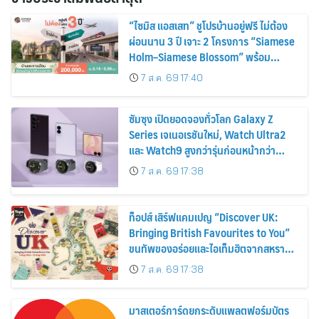
“ไซมิส แอสเสท” ชูโปรบ้านอยู่ฟรี ไม่ต้อง
ผ่อนนาน 3 ปี เจาะ 2 โครงการ “Siamese
Holm–Siamese Blossom” พร้อม
ส่วนลดและสิทธิพิเศษถึง 31 สิงหาคม
7 ส.ค. 69 17:40
2569
ซัมซุง เปิดยอดจองทั่วโลก Galaxy Z
Series เจเนอเรชันใหม่, Watch Ultra2
และ Watch9 สูงกว่ารุ่นก่อนหน้ากว่า
30%
7 ส.ค. 69 17:38
ท็อปส์ เสิร์ฟแคมเปญ “Discover UK:
Bringing British Favourites to You”
ขนทัพของอร่อยและไอเท็มฮิตจากสหราช
อาณาจักร ส่งตรงถึงมือตั้งแต่วันนี้ – 18
7 ส.ค. 69 17:38
สิงหาคมนี้
มาสเตอร์การ์ดยกระดับแพลตฟอร์มบัตร