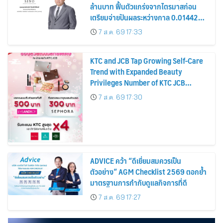
ล้านบาท ฟื้นตัวแกร่งจากไตรมาสก่อน
เตรียมจ่ายปันผลระหว่างกาล 0.014423
บาทต่อหุ้น ครึ่งปีหลังมุ่งเติบโตต่อเนื่อง
7 ส.ค. 69 17:33
KTC and JCB Tap Growing Self-Care
Trend with Expanded Beauty
Privileges Number of KTC JCB
Cardmembers Spending on
7 ส.ค. 69 17:30
Cosmetics Rises 26%
ADVICE คว้า “ดีเยี่ยมสมควรเป็น
ตัวอย่าง” AGM Checklist 2569 ตอกย้ำ
มาตรฐานการกำกับดูแลกิจการที่ดี
7 ส.ค. 69 17:27