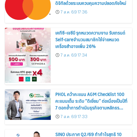
ดิจิทัลด้วยระบบควบคุมความปลอดภัยใหม่
7 ส.ค. 69 17:36
เคทีซี–เจซีบี รุกหมวดความงาม รับเทรนด์
Self-careจำนวนสมาชิกใช้จ่ายหมวด
เครื่องสำอางเพิ่ม 26%
7 ส.ค. 69 17:34
PHOL คว้าคะแนน AGM Checklist 100
คะแนนเต็ม ระดับ “ดีเยี่ยม” ต่อเนื่องเป็นปีที่
7 ตอกย้ำการดำเนินธุรกิจตามหลักธร
รมาภิบาล โปร่งใส สร้างความเชื่อมั่นผู้ถือ
7 ส.ค. 69 17:33
หุ้น
SINO ประกาศ Q2/69 ทำกำไรสุทธิ 10