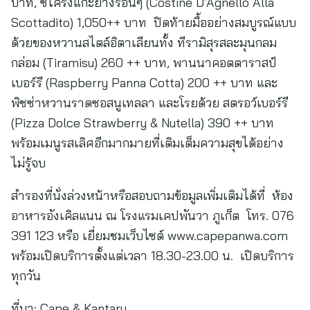
บาท, ซี่โครงแกะย่างร้อนๆ (Costine D’Agnello Alla
Scottadito) 1,050++ บาท ปิดท้ายมื้ออย่างสมบูรณ์แบบ
ด้วยของหวานสไตล์อิตาเลียนทั้ง ทีรามิสุรสละมุนกลม
กล่อม (Tiramisu) 260 ++ บาท, พานนาคอตตาราสป์
เบอร์รี (Raspberry Panna Cotta) 200 ++ บาท และ
พิซซ่าหวานราดซอสนูเทลลา และโรยด้วย สตรอว์เบอร์รี
(Pizza Dolce Strawberry & Nutella) 390 ++ บาท
พร้อมเมนูรสเลิศอีกมากมายที่เติมเต็มความสุขได้อย่าง
ไม่รู้จบ
สำรองที่นั่งล่วงหน้าหรือสอบถามข้อมูลเพิ่มเติมได้ที่ ห้อง
อาหารอังเคิลแนน ณ โรงแรมเคปพันวา ภูเก็ต โทร. 076
391 123 หรือ เยี่ยมชมเว็บไซต์ www.capepanwa.com
พร้อมเปิดบริการตั้งแต่เวลา 18.30-23.00 น. เปิดบริการ
ทุกวัน
ที่มา:
Cape & Kantary