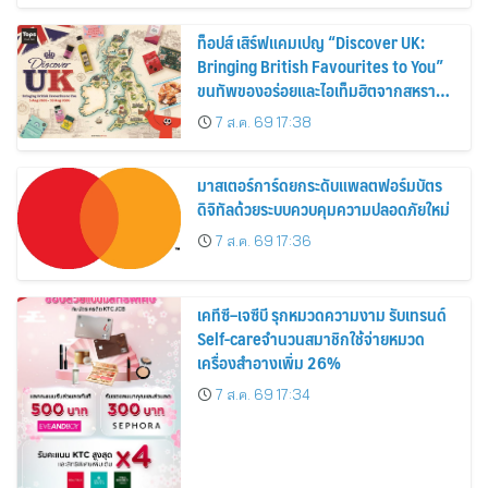
ท็อปส์ เสิร์ฟแคมเปญ “Discover UK:
Bringing British Favourites to You”
ขนทัพของอร่อยและไอเท็มฮิตจากสหราช
อาณาจักร ส่งตรงถึงมือตั้งแต่วันนี้ – 18
7 ส.ค. 69 17:38
สิงหาคมนี้
มาสเตอร์การ์ดยกระดับแพลตฟอร์มบัตร
ดิจิทัลด้วยระบบควบคุมความปลอดภัยใหม่
7 ส.ค. 69 17:36
เคทีซี–เจซีบี รุกหมวดความงาม รับเทรนด์
Self-careจำนวนสมาชิกใช้จ่ายหมวด
เครื่องสำอางเพิ่ม 26%
7 ส.ค. 69 17:34