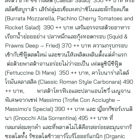
ลงตัว อาทิ ซีซาร์สลัด (Caesar Salad) 350 ++ บาท หรือ
สลัดชีสบูราต้า เสิร์ฟคู่มะเขือเทศปาชิโนและผักร็อคเก็ต
(Burrata Mozzarella, Pachino Cherry Tomatoes and
Rocket Salad) 390 ++ บาท เสริมอรรถรสด้วยอาหาร
เรียกน้ำย่อยอย่าง ปลาหมึกและกุ้งทอดกรอบ (Squid &
Prawns Deep – Fried) 370 ++ บาท ความกรุบกรอบ
เข้ากับซีฟู้ดสดใหม่ และชวนให้เพลิดเพลินตั้งแต่คำแรก
ต่อด้วยพาสต้าจานอร่อยไม่ว่าจะเป็น เฟตตูชินีซีฟู้ด
(Fettuccine Di Mare) 350 ++ บาท, คาโบนาร่าสไตล์
โรมันคลาสสิค (Classic Roman Style Carbonara) 490
++ บาท, พาสต้าโทรฟิเอและปลาแอนโชวี่ เมนูจาน
พิเศษจากเชฟ Massimo (Trofie Con Acciughe –
Massimo’s Special) 390 ++ บาท และ ญ็อกกีซอร์เรนติ
นา (Gnocchi Alla Sorrentina) 495 ++ บาท ที่
กลมกล่อมทุกคำ และที่พลาดไม่ได้คือรสอร่อยละมุนจากริ
ซอตโตทั้ง ริซอตโตข้าวอาร์โบริโอออร์แกนิก (Organic