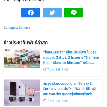
Cape & Kantary
ข่าวประชาสัมพันธ์ล่าสุด
“ไซมิส แอสเสท” ชูโปรบ้านอยู่ฟรี ไม่ต้อง
ผ่อนนาน 3 ปี เจาะ 2 โครงการ “Siamese
Holm–Siamese Blossom” พร้อม
ส่วนลดและสิทธิพิเศษถึง 31 สิงหาคม
7 ส.ค. 69 17:40
2569
ซัมซุง เปิดยอดจองทั่วโลก Galaxy Z
Series เจเนอเรชันใหม่, Watch Ultra2
และ Watch9 สูงกว่ารุ่นก่อนหน้ากว่า
30%
7 ส.ค. 69 17:38