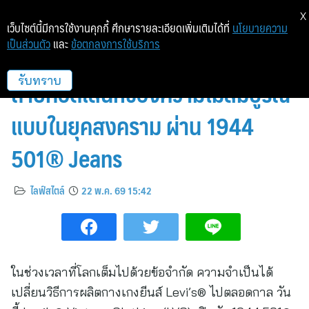
X
เว็บไซต์นี้มีการใช้งานคุกกี้ ศึกษารายละเอียดเพิ่มเติมได้ที่
นโยบายความ
เป็นส่วนตัว
และ
ข้อตกลงการใช้บริการ
Levi’s® Vintage Clothing
ถ่ายทอดเสน่ห์ของความไม่สมบูรณ์
รับทราบ
แบบในยุคสงคราม ผ่าน 1944
501® Jeans
ไลฟ์สไตล์
22 พ.ค. 69 15:42
ในช่วงเวลาที่โลกเต็มไปด้วยข้อจำกัด ความจำเป็นได้
เปลี่ยนวิธีการผลิตกางเกงยีนส์ Levi’s® ไปตลอดกาล วัน