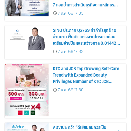
7 ตอกย้ำการดำเนินธุรกิจตามหลักธร
รมาภิบาล โปร่งใส สร้างความเชื่อมั่นผู้ถือ
7 ส.ค. 69 17:33
หุ้น
SINO ประกาศ Q2/69 ทำกำไรสุทธิ 10
ล้านบาท ฟื้นตัวแกร่งจากไตรมาสก่อน
เตรียมจ่ายปันผลระหว่างกาล 0.014423
บาทต่อหุ้น ครึ่งปีหลังมุ่งเติบโตต่อเนื่อง
7 ส.ค. 69 17:33
KTC and JCB Tap Growing Self-Care
Trend with Expanded Beauty
Privileges Number of KTC JCB
Cardmembers Spending on
7 ส.ค. 69 17:30
Cosmetics Rises 26%
ADVICE คว้า “ดีเยี่ยมสมควรเป็น