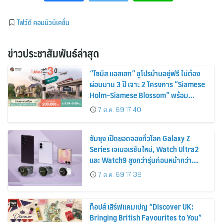
โฟว์ดี คอมมิวนิเคชั่น
ข่าวประชาสัมพันธ์ล่าสุด
“ไซมิส แอสเสท” ชูโปรบ้านอยู่ฟรี ไม่ต้อง
ผ่อนนาน 3 ปี เจาะ 2 โครงการ “Siamese
Holm–Siamese Blossom” พร้อม
ส่วนลดและสิทธิพิเศษถึง 31 สิงหาคม
7 ส.ค. 69 17:40
2569
ซัมซุง เปิดยอดจองทั่วโลก Galaxy Z
Series เจเนอเรชันใหม่, Watch Ultra2
และ Watch9 สูงกว่ารุ่นก่อนหน้ากว่า
30%
7 ส.ค. 69 17:38
ท็อปส์ เสิร์ฟแคมเปญ “Discover UK:
Bringing British Favourites to You”