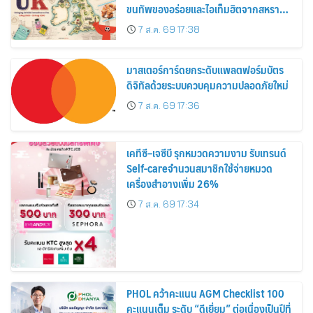
ขนทัพของอร่อยและไอเท็มฮิตจากสหราช
อาณาจักร ส่งตรงถึงมือตั้งแต่วันนี้ – 18
7 ส.ค. 69 17:38
สิงหาคมนี้
มาสเตอร์การ์ดยกระดับแพลตฟอร์มบัตร
ดิจิทัลด้วยระบบควบคุมความปลอดภัยใหม่
7 ส.ค. 69 17:36
เคทีซี–เจซีบี รุกหมวดความงาม รับเทรนด์
Self-careจำนวนสมาชิกใช้จ่ายหมวด
เครื่องสำอางเพิ่ม 26%
7 ส.ค. 69 17:34
PHOL คว้าคะแนน AGM Checklist 100
คะแนนเต็ม ระดับ “ดีเยี่ยม” ต่อเนื่องเป็นปีที่