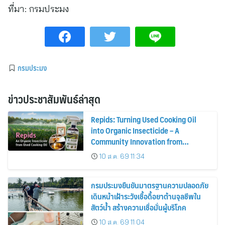
ที่มา:
กรมประมง
กรมประมง
ข่าวประชาสัมพันธ์ล่าสุด
Repids: Turning Used Cooking Oil
into Organic Insecticide – A
Community Innovation from
Chulalongkorn University
10 ส.ค. 69 11:34
กรมประมงยืนยันมาตรฐานความปลอดภัย
เดินหน้าเฝ้าระวังเชื้อดื้อยาต้านจุลชีพใน
สัตว์น้ำ สร้างความเชื่อมั่นผู้บริโภค
10 ส.ค. 69 11:04