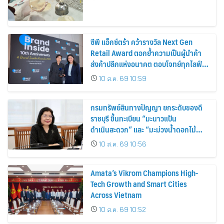
ซีพี แอ็กซ์ตร้า คว้ารางวัล Next Gen
Retail Award ตอกย้ำความเป็นผู้นำค้า
ส่งค้าปลีกแห่งอนาคต ตอบโจทย์ทุกไลฟ์
สไตล์ผู้บริโภค
10 ส.ค. 69 10:59
กรมทรัพย์สินทางปัญญา ยกระดับของดี
ราชบุรี ขึ้นทะเบียน “มะนาวแป้น
ดำเนินสะดวก” และ “มะม่วงน้ำดอกไม้
ราชบุรี” เป็น GI น้องใหม่ เดินหน้าเพิ่ม
10 ส.ค. 69 10:56
มูลค่าเกษตรอัตลักษณ์ ขับเคลื่อน
เศรษฐกิจชุมชน
Amata’s Vikrom Champions High-
Tech Growth and Smart Cities
Across Vietnam
10 ส.ค. 69 10:52