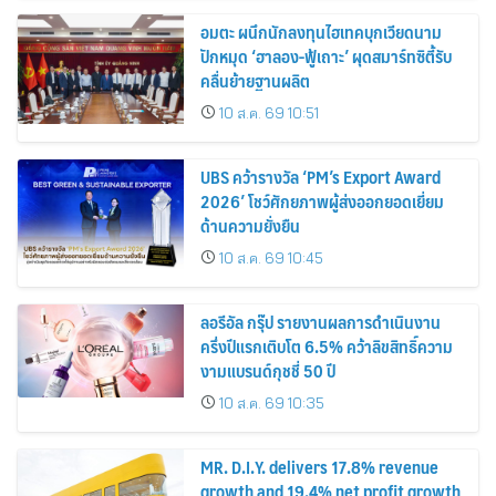
อมตะ ผนึกนักลงทุนไฮเทคบุกเวียดนาม
ปักหมุด ‘ฮาลอง-ฟู้เถาะ’ ผุดสมาร์ทซิตี้รับ
คลื่นย้ายฐานผลิต
10 ส.ค. 69 10:51
UBS คว้ารางวัล ‘PM’s Export Award
2026’ โชว์ศักยภาพผู้ส่งออกยอดเยี่ยม
ด้านความยั่งยืน
10 ส.ค. 69 10:45
ลอรีอัล กรุ๊ป รายงานผลการดำเนินงาน
ครึ่งปีแรกเติบโต 6.5% คว้าลิขสิทธิ์ความ
งามแบรนด์กุชชี่ 50 ปี
10 ส.ค. 69 10:35
MR. D.I.Y. delivers 17.8% revenue
growth and 19.4% net profit growth