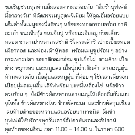
ขอเชิญชวนทุกท่านลิ้มลองความอร่อยกับ “ติ่มซำบุฟเฟ่ต์
มื้อกลางวัน” ที่คัดสรรเมนูสุดพรีเมียม ให้คุณอิ่มอร่อยแบบ
เต็มคำทั้งเมนูของนึ่งร้อนๆ หรือของทอดกรอบอร่อย อาทิ
ฮะเก๋า ขนมจีบกุ้ง ขนมจีบปู หรือขนมจีบหมู ก๋วยเตี๋ยว
หลอด ซาลาเปาหลากรสชาติ ซี่โครงเต้าซี่ เปาะเปี๊ยะทอด
เผือกทอด และฟองเต้าหู้ทอด พร้อมเมนูซุปร้อน ๆ อย่าง
กระเพาะปลา รสชาติกลมกล่อม ซุปเยื่อไผ่ ตามด้วย เป็ด
ย่าง หมูกรอบ และหมูแดง เนื้อนุ่มฉ่ำเต็มคำ สายเมนูตุ๋น
ห้ามพลาดกับ เนื้อตุ๋นและหมูตุ๋น ที่ค่อย ๆ ใช้เวลาเคี่ยวจน
เปื่อยนุ่มละมุนลิ้น เสิร์ฟพร้อม บะหมี่เหลืองไข่ หรือข้าว
สวยร้อน ๆ ยังมีข้าวผัดหลากหลายเมนูให้เลือกอิ่มกันแบบ
จุใจทั้ง ข้าวผัดหยางโจว ข้าวผัดทะเล และข้าวผัดกุนเชียง
ตบท้ายด้วยของหวานแสนอร่อยนานาชนิด ติ่มซำ
บุฟเฟ่ต์ให้บริการทุกวันเสาร์สัปดาห์แรกและสัปดาห์
สุดท้ายของเดือน เวลา 11.00 – 14.00 น. ในราคา 600