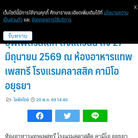
X
เว็บไซต์นี้มีการใช้งานคุกกี้ ศึกษารายละเอียดเพิ่มเติมได้ที่
นโยบายความ
เป็นส่วนตัว
และ
ข้อตกลงการใช้บริการ
อิ่มไม่อั้น อร่อยเต็ม ๆ คำ กับติ่มซำ
บุฟเฟ่ต์รสเลิศ ตั้งแต่วันนี้ ถึง 27
รับทราบ
มิถุนายน 2569 ณ ห้องอาหารแทพ
เพสทรี โรงแรมคลาสสิค คามิโอ
อยุธยา
ไลฟ์สไตล์
20 พ.ค. 69 14:40
ห้องอาหารแทพเพสทรี โรงแรมคลาสสิค คามิโอ อยุธยา