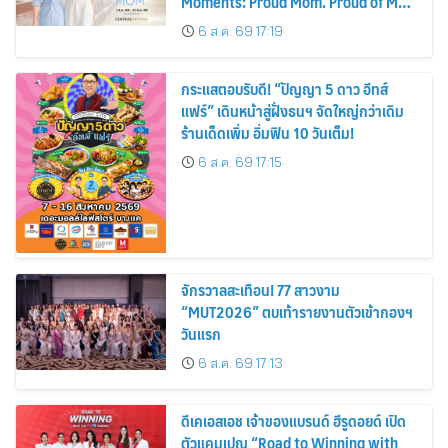
Moments: Proud Mom. Proud of My
Mom.
6 ส.ค. 69 17:19
กระแสตอบรับดี! “ปัญญา 5 ดาว อีทส์
แฟร์” เดินหน้าสู่ฝั่งธนฯ จัดใหญ่กว่าเดิม
ร้านเด็ดเพิ่ม อิ่มฟิน 10 วันเต็ม!
6 ส.ค. 69 17:15
จักรวาลสะเทือน! 77 สาวงาม
“MUT2026” ตบเท้ารายงานตัวเข้ากองฯ
วันแรก
6 ส.ค. 69 17:13
ดีเคเอสเอช เจ้าของแบรนด์ ฮีรูดอยด์ เปิด
ตัวแคมเปญ “Road to Winning with