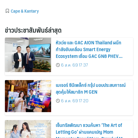
Cape & Kantary
ข่าวประชาสัมพันธ์ล่าสุด
หัวเว่ย และ GAC AION Thailand ผนึก
กำลังขับเคลื่อน Smart Energy
Ecosystem เชื่อม GAC GN8 PHEV
รถยนต์ MPV ระดับพรีเมียม เข้ากับ
6 ส.ค. 69 17:37
พลังงานแสงอาทิตย์ภายในบ้าน
เมเจอร์ ซีนีเพล็กซ์ กรุ้ป มอบประสบการณ์
สุดคุ้มให้สมาชิก M GEN
6 ส.ค. 69 17:20
เซ็นทรัลพัฒนา ชวนค้นหา ‘The Art of
Letting Go’ ผ่านแคมเปญ Mom