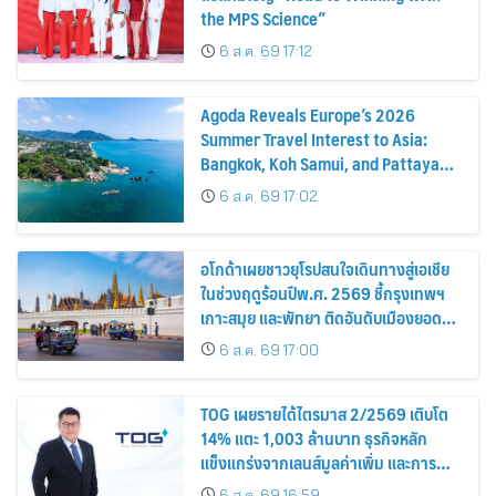
the MPS Science”
6 ส.ค. 69 17:12
Agoda Reveals Europe’s 2026
Summer Travel Interest to Asia:
Bangkok, Koh Samui, and Pattaya
Among the Top Cities
6 ส.ค. 69 17:02
อโกด้าเผยชาวยุโรปสนใจเดินทางสู่เอเชีย
ในช่วงฤดูร้อนปีพ.ศ. 2569 ชี้กรุงเทพฯ
เกาะสมุย และพัทยา ติดอันดับเมืองยอด
นิยม
6 ส.ค. 69 17:00
TOG เผยรายได้ไตรมาส 2/2569 เติบโต
14% แตะ 1,003 ล้านบาท ธุรกิจหลัก
แข็งแกร่งจากเลนส์มูลค่าเพิ่ม และการ
ขยายตลาดต่างประเทศ พร้อมเดินหน้า
6 ส.ค. 69 16:59