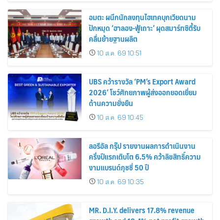
อมตะ ผนึกนักลงทุนไฮเทคบุกเวียดนาม
ปักหมุด ‘ฮาลอง-ฟู้เถาะ’ ผุดสมาร์ทซิตี้รับ
คลื่นย้ายฐานผลิต
10 ส.ค. 69 10:51
UBS คว้ารางวัล ‘PM’s Export Award
2026’ โชว์ศักยภาพผู้ส่งออกยอดเยี่ยม
ด้านความยั่งยืน
10 ส.ค. 69 10:45
ลอรีอัล กรุ๊ป รายงานผลการดำเนินงาน
ครึ่งปีแรกเติบโต 6.5% คว้าลิขสิทธิ์ความ
งามแบรนด์กุชชี่ 50 ปี
10 ส.ค. 69 10:35
MR. D.I.Y. delivers 17.8% revenue