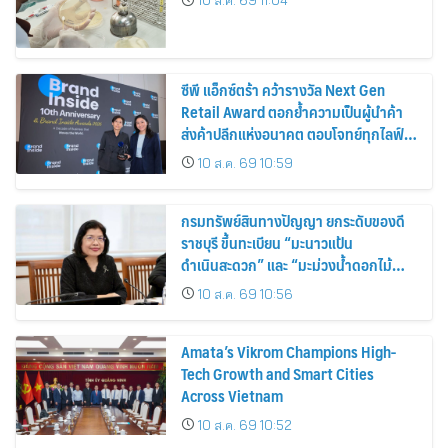
10 ส.ค. 69 11:04
ซีพี แอ็กซ์ตร้า คว้ารางวัล Next Gen
Retail Award ตอกย้ำความเป็นผู้นำค้า
ส่งค้าปลีกแห่งอนาคต ตอบโจทย์ทุกไลฟ์
สไตล์ผู้บริโภค
10 ส.ค. 69 10:59
กรมทรัพย์สินทางปัญญา ยกระดับของดี
ราชบุรี ขึ้นทะเบียน “มะนาวแป้น
ดำเนินสะดวก” และ “มะม่วงน้ำดอกไม้
ราชบุรี” เป็น GI น้องใหม่ เดินหน้าเพิ่ม
10 ส.ค. 69 10:56
มูลค่าเกษตรอัตลักษณ์ ขับเคลื่อน
เศรษฐกิจชุมชน
Amata’s Vikrom Champions High-
Tech Growth and Smart Cities
Across Vietnam
10 ส.ค. 69 10:52