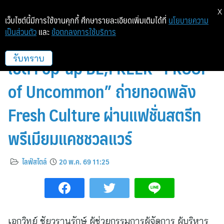
X
เว็บไซต์นี้มีการใช้งานคุกกี้ ศึกษารายละเอียดเพิ่มเติมได้ที่
นโยบายความ
เป็นส่วนตัว
และ
ข้อตกลงการใช้บริการ
สยามเซ็นเตอร์ต้อนรับ BE;FREEK
เปิด Pop-up BE;FREEK “PROOF
รับทราบ
of Uncommon” ถ่ายทอดพลัง
Fresh Culture ผ่านแฟชั่นสตรีท
พรีเมียมแคชชวลแวร์
ไลฟ์สไตล์
20 พ.ค. 69 11:25
เอกวิทย์ ชัยวรานุรักษ์ ผู้ช่วยกรรมการผู้จัดการ ผู้บริหาร