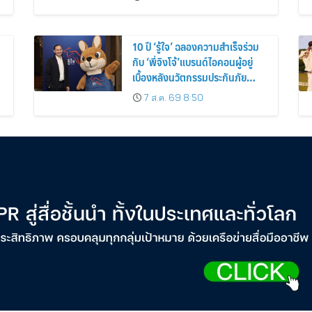
10 ปี ‘รู้ใจ’ ฉลองความสำเร็จร่วม
กับ ‘พี่จิงโจ้’แบรนด์ไอคอนผู้อยู่
เบื้องหลังนวัตกรรมประกันภัย
ดิจิทัลตลอดหนึ่งทศวรรษ
7 ส.ค. 69 8:50