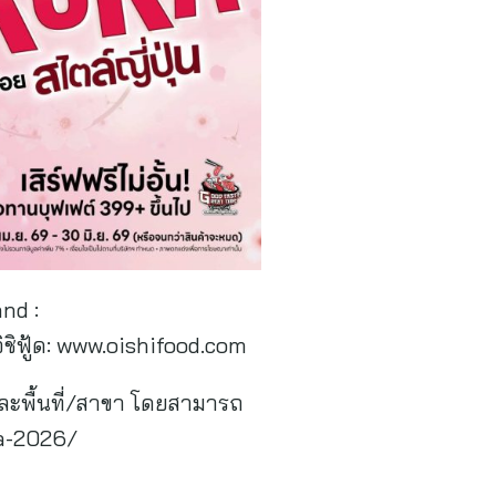
nd :
ิชิฟู้ด: www.oishifood.com
ละพื้นที่/สาขา โดยสามารถ
ra-2026/