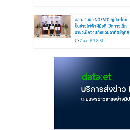
สูญหาย
สอศ. จับมือ NOZATO ญี่ปุ่น-ไทย
ปั้นช่างไฟฟ้าฝีมือดี เปิดทางเด็ก
อาชีวะฝึกงานถึงแดนอาทิตย์อุทัย
7 ส.ค. 69 8:51