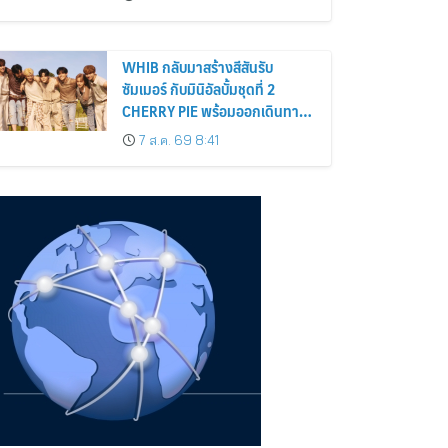
WHIB กลับมาสร้างสีสันรับ
ซัมเมอร์ กับมินิอัลบั้มชุดที่ 2
CHERRY PIE พร้อมออกเดินทาง
ค้นหาสีสันที่เป็นตัวตนที่เป็น
7 ส.ค. 69 8:41
เอกลักษณ์ของตัวเอง