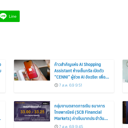
Line
ง
ก้าวสำคัญแห่ง AI Shopping
บ
Assistant ห้างเซ็นทรัล เปิดตัว
“CENNI” ผู้ช่วย AI อัจฉริยะ เพื่อน
รู้ใจสายช้อปคนใหม่ ร่วมยกระดับ
7 ส.ค. 69 9:51
ประสบการณ์ช้อปปิ้งให้ง่ายขึ้นได้
ในแชตเดียว
กลุ่มงานตลาดการเงิน ธนาคาร
ไทยพาณิชย์ (SCB Financial
Markets) ค่าเงินบาทประจำวันที่ 7
สิงหาคม 2569
7 ส.ค. 69 9:45