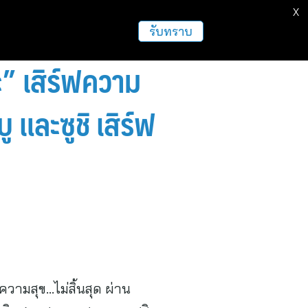
X
ธุรกิจ
ฝากข่าวประชาสัมพันธ์
อื่นๆ
รับทราบ
” เสิร์ฟความ
ู และซูชิ เสิร์ฟ
วามสุข…ไม่สิ้นสุด ผ่าน