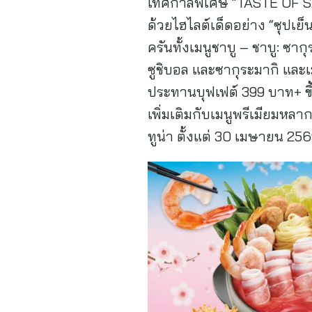
เทศกาลพิเศษ “TASTE OF SAKU
ด้วยไฮไลต์เด็ดอย่าง “ซุปเย็
ครันทั้งเมนูชาบู – ชาบู: ซ
ซูชิบอล และซากุระมากิ และเมน
ประทานบุฟเฟต์ 399 บาท+ ขึ้
เพิ่มเติมกับเมนูพรีเมียมหลา
ทูน่า ตั้งแต่ 30 เมษายน 25