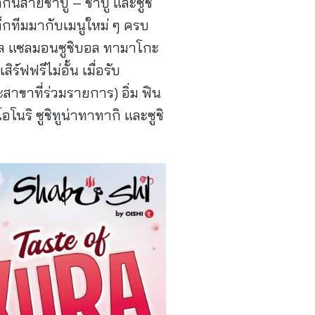
กินสายชาบู – ชาบู และซูชิ
ท็กทีมมากับเมนูใหม่ ๆ ครบ
ิบอล แซลมอนซูชิบอล ทามาโกะ
์ฟฟรีไม่อั้น เมื่อรับ
าขาที่ร่วมรายการ) อิ่ม ฟิน
โนริ ซูชิทูน่าทาทากิ และซูชิ