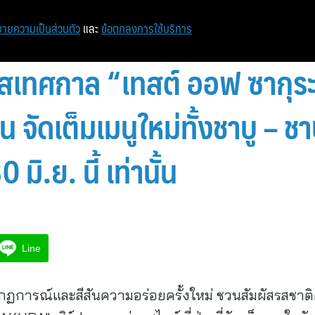
หน้าแรก
ท่องเที่ยว
ไอที
เศรษฐกิจ/การเงิน
ายความเป็นส่วนตัว
และ
ข้อตกลงการใช้บริการ
ผัสเทศกาล “เทสต์ ออฟ ซากุระ
น จัดเต็มเมนูใหม่ทั้งชาบู – ชาบ
30 มิ.ย. นี้ เท่านั้น
Line
กฏการณ์และสีสันความอร่อยครั้งใหม่ ชวนสัมผัสรสชาติค