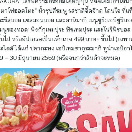
RA” เสิร์ฟความอร่อยสไตล์ญี่ปุ่น ที่จัดเต็มเอาใจนัก
นตาโฟฮอตโตะ” น้ำซุปสีชมพู รสชาติจี๊ดจ๊าด โดนใจ ที่แ
ากุระชีสบอล แซลมอนบอล และคานิมากิ เมนูซูชิ: เอบิซูช
ูของทอด: พิงก์กุเทมปุระ ฟิชเทมปุระ และโนริฟิชบอล เสิร
นไป หรืออัปเกรดเป็นแพ็กเกจ 499 บาท+ ขึ้นไป (เฉพาะส
กสไตล์ ได้แก่ ปลากะพง เอบิเทมซากุระมากิ ทูน่าเอบิอาโอ
69 – 30 มิถุนายน 2569 (หรือจนกว่าสินค้าจะหมด)