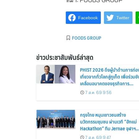
Facebook
Twitter
FOODS GROUP
ข่าวประชาสัมพันธ์ล่าสุด
PHIST 2026 ดึงผู้นำด้านการท่อ
เที่ยวจากทั่วโลกสู่ภูเก็ต เพื่อร่วมขั
เคลื่อนอนาคตของธุรกิจการ
บริการอย่างยั่งยืน
7 ส.ค. 69 9:56
กรุงไทย หนุนเยาวชนสร้าง
นวัตกรรมชุมชน ผ่านเวที “ฮักแม่
Hackathon” ทีม Jernae จุฬาฯ
คว้าแชมป์ ใช้ AI ติดตามทรัพย์สิน
7 ส.ค. 69 9:47