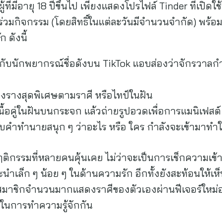
้ที่มีอายุ 18 ปีขึ้นไป เพียงแสดงโปรไฟล์ Tinder ที่เปิด
ข้าร่วมกิจกรรม (โดยสิทธิ์ในแต่ละวันมีจำนวนจำกัด) พร้อ
 ดังนี้
กับนักพยากรณ์ชื่อดังบน TikTok แอบส่องว่าจักรวาลกำล
องรางสุดพิเศษตามราศี หรือไทป์ในฝัน
ื้อคู่ในฝันบนกระจก แล้วถ่ายรูปอวดเพื่อการแมนิเฟสต์
ซี รับคำทำนายสนุก ๆ ว่าอะไร หรือ ใคร กำลังจะเข้ามาทำ
ฤติกรรมที่หลายคนคุ้นเคย ไม่ว่าจะเป็นการเช็กความเข
เล็ก ๆ น้อย ๆ ในด้านความรัก อีกทั้งยังสะท้อนให้เห็
่สมาชิกจำนวนมากแสดงราศีของตัวเองผ่านฟีเจอร์ใหม่
ต้นในการทำความรู้จักกัน