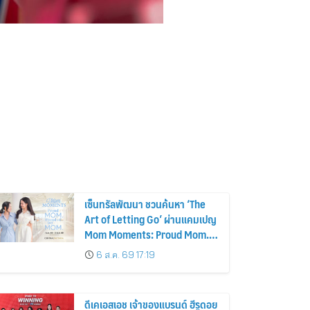
เซ็นทรัลพัฒนา ชวนค้นหา ‘The
Art of Letting Go’ ผ่านแคมเปญ
Mom Moments: Proud Mom.
Proud of My Mom.
6 ส.ค. 69 17:19
ดีเคเอสเอช เจ้าของแบรนด์ ฮีรูดอย