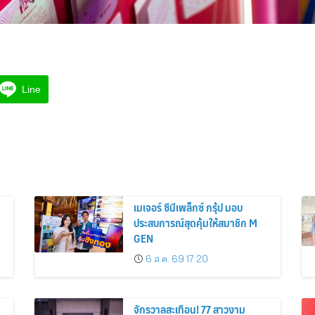
Line
เมเจอร์ ซีนีเพล็กซ์ กรุ้ป มอบ
ประสบการณ์สุดคุ้มให้สมาชิก M
GEN
6 ส.ค. 69 17:20
จักรวาลสะเทือน! 77 สาวงาม