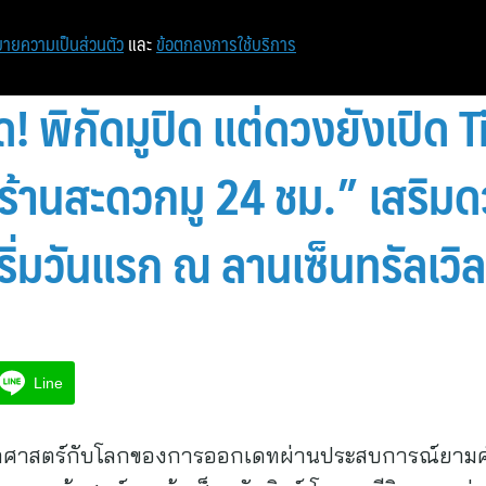
หน้าแรก
ท่องเที่ยว
ไอที
เศรษฐกิจ/การเงิน
ายความเป็นส่วนตัว
และ
ข้อตกลงการใช้บริการ
! พิกัดมูปิด แต่ดวงยังเปิด
ร้านสะดวกมู 24 ชม.” เสริม
 เริ่มวันแรก ณ ลานเซ็นทรัลเวิล
Line
ศาสตร์กับโลกของการออกเดทผ่านประสบการณ์ยามค่ำ