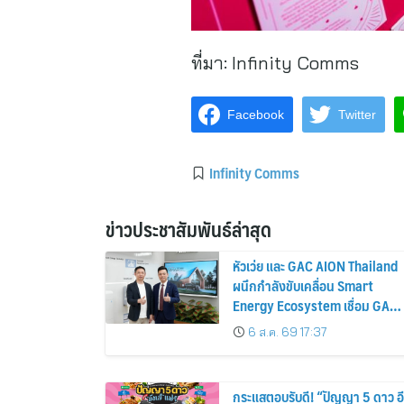
ที่มา:
Infinity Comms
Facebook
Twitter
Infinity Comms
ข่าวประชาสัมพันธ์ล่าสุด
หัวเว่ย และ GAC AION Thailand
ผนึกกำลังขับเคลื่อน Smart
Energy Ecosystem เชื่อม GAC
GN8 PHEV รถยนต์ MPV ระดับ
6 ส.ค. 69 17:37
พรีเมียม เข้ากับพลังงานแสง
อาทิตย์ภายในบ้าน
กระแสตอบรับดี! “ปัญญา 5 ดาว อี