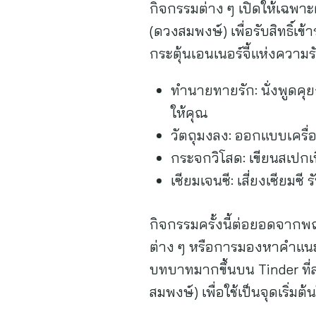
กิจกรรมต่าง ๆ เปิดให้เฉพาะผู
(ดวงสมพงษ์) เพื่อรับสิทธิ์เ
กระตุ้นเอนเนอร์จี้แห่งความรัก
ทำนายทายรัก: นั่งพูดคุย
ให้คุณ
วัตถุมงลง: ออกแบบเครื่
กระจกวิโสด: เขียนสเปกเน
เซียมเจนซี: เสี่ยงเซียม
กิจกรรมครั้งนี้ต่อยอดจากพ
ต่าง ๆ หรือการมองหาคำแนะนำ
บทบาทมากขึ้นบน Tinder ที
สมพงษ์) เพื่อใช้เป็นจุดเริ่ม