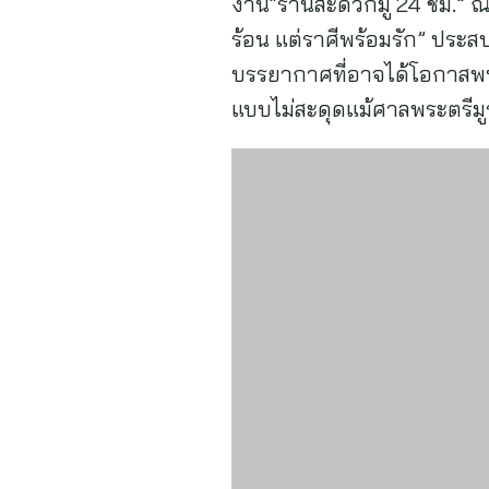
งาน“ร้านสะดวกมู 24 ชม.” ณ 
ร้อน แต่ราศีพร้อมรัก” ประสบ
บรรยากาศที่อาจได้โอกาสพบคู
แบบไม่สะดุดแม้ศาลพระตรีมู