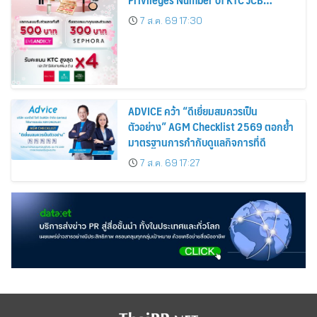
Cardmembers Spending on
7 ส.ค. 69 17:30
Cosmetics Rises 26%
ADVICE คว้า “ดีเยี่ยมสมควรเป็น
ตัวอย่าง” AGM Checklist 2569 ตอกย้ำ
มาตรฐานการกำกับดูแลกิจการที่ดี
7 ส.ค. 69 17:27