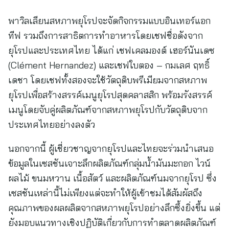
พาวิลเลียนสหภาพยุโรปจะจัดกิจกรรมแบบอินเทอร์แอก
ทีฟ รวมถึงการสาธิตการทำอาหารโดยเชฟชื่อดังจาก
ยุโรปและประเทศไทย ได้แก่ เชฟเคลมองต์ เฮอร์นันเดซ
(Clément Hernandez) และเชฟใบตอง – กมเลศ ฤทธิ์
เดชา โดยเชฟทั้งสองจะใช้วัตถุดิบพรีเมียมจากสหภาพ
ยุโรปเพื่อสร้างสรรค์เมนูยุโรปสุดคลาสสิก พร้อมรังสรรค์
เมนูโดยจับคู่ผลิตภัณฑ์จากสหภาพยุโรปกับวัตถุดิบจาก
ประเทศไทยอย่างลงตัว
นอกจากนี้ ผู้เชี่ยวชาญจากยุโรปและไทยจะร่วมนำเสนอ
ข้อมูลในเซสชันเจาะลึกผลิตภัณฑ์กลุ่มน้ำมันมะกอก ไวน์
ผลไม้ ขนมหวาน เนื้อสัตว์ และผลิตภัณฑ์นมจากยุโรป ซึ่ง
เซสชันเหล่านี้ไม่เพียงแต่จะทำให้ผู้เข้าชมได้สัมผัสถึง
คุณภาพของผลผลิตจากสหภาพยุโรปอย่างลึกซึ้งยิ่งขึ้น แต่
ยังมอบแนวทางเชิงปฏิบัติเกี่ยวกับการทำตลาดผลิตภัณฑ์