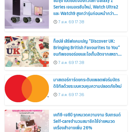
ซัมซุง เปิดยอดจองทั่วโลก Galaxy Z
Series เจเนอเรชันใหม่, Watch Ultra2
และ Watch9 สูงกว่ารุ่นก่อนหน้ากว่า
30%
7 ส.ค. 69 17:38
ท็อปส์ เสิร์ฟแคมเปญ “Discover UK:
Bringing British Favourites to You”
ขนทัพของอร่อยและไอเท็มฮิตจากสหราช
อาณาจักร ส่งตรงถึงมือตั้งแต่วันนี้ – 18
7 ส.ค. 69 17:38
สิงหาคมนี้
มาสเตอร์การ์ดยกระดับแพลตฟอร์มบัตร
ดิจิทัลด้วยระบบควบคุมความปลอดภัยใหม่
7 ส.ค. 69 17:36
เคทีซี–เจซีบี รุกหมวดความงาม รับเทรนด์
Self-careจำนวนสมาชิกใช้จ่ายหมวด
เครื่องสำอางเพิ่ม 26%