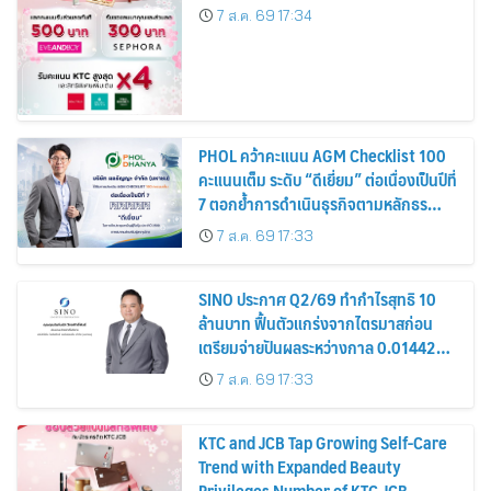
7 ส.ค. 69 17:34
PHOL คว้าคะแนน AGM Checklist 100
คะแนนเต็ม ระดับ “ดีเยี่ยม” ต่อเนื่องเป็นปีที่
7 ตอกย้ำการดำเนินธุรกิจตามหลักธร
รมาภิบาล โปร่งใส สร้างความเชื่อมั่นผู้ถือ
7 ส.ค. 69 17:33
หุ้น
SINO ประกาศ Q2/69 ทำกำไรสุทธิ 10
ล้านบาท ฟื้นตัวแกร่งจากไตรมาสก่อน
เตรียมจ่ายปันผลระหว่างกาล 0.014423
บาทต่อหุ้น ครึ่งปีหลังมุ่งเติบโตต่อเนื่อง
7 ส.ค. 69 17:33
KTC and JCB Tap Growing Self-Care
Trend with Expanded Beauty
Privileges Number of KTC JCB