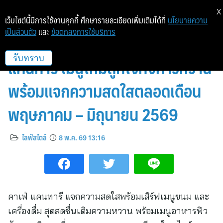
X
เว็บไซต์นี้มีการใช้งานคุกกี้ ศึกษารายละเอียดเพิ่มเติมได้ที่
นโยบายความ
เป็นส่วนตัว
และ
ข้อตกลงการใช้บริการ
​หวาน อิ่ม อร่อย สดชื่น สไตล์คาเฟ่
แคนทารี เมนูใหม่ถูกใจทั้งคาวหวาน
รับทราบ
พร้อมแจกความสดใสตลอดเดือน
พฤษภาคม – มิถุนายน 2569
ไลฟ์สไตล์
8 พ.ค. 69 13:16
คาเฟ่ แคนทารี แจกความสดใสพร้อมเสิร์ฟเมนูขนม และ
เครื่องดื่ม สุดสดชื่นเติมความหวาน พร้อมเมนูอาหารฟิว