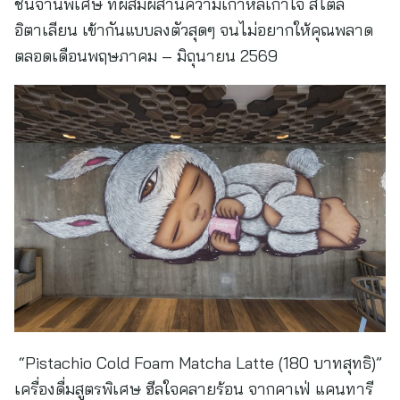
ชันจานพิเศษ ที่ผสมผสานความเกาหลีเกาใจ สไตล์
อิตาเลียน เข้ากันแบบลงตัวสุดๆ จนไม่อยากให้คุณพลาด
ตลอดเดือนพฤษภาคม – มิถุนายน 2569
“Pistachio Cold Foam Matcha Latte (180 บาทสุทธิ)”
เครื่องดื่มสูตรพิเศษ ฮีลใจคลายร้อน จากคาเฟ่ แคนทารี