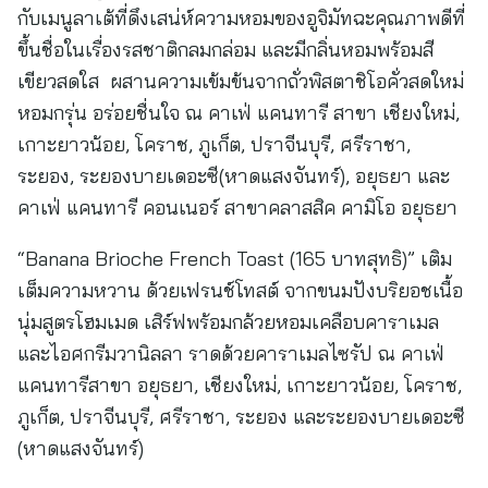
กับเมนูลาเต้ที่ดึงเสน่ห์ความหอมของอูจิมัทฉะคุณภาพดีที่
ขึ้นชื่อในเรื่องรสชาติกลมกล่อม และมีกลิ่นหอมพร้อมสี
เขียวสดใส ผสานความเข้มข้นจากถั่วพิสตาชิโอคั่วสดใหม่
หอมกรุ่น อร่อยชื่นใจ ณ คาเฟ่ แคนทารี สาขา เชียงใหม่,
เกาะยาวน้อย, โคราช, ภูเก็ต, ปราจีนบุรี, ศรีราชา,
ระยอง, ระยองบายเดอะซี(หาดแสงจันทร์), อยุธยา และ
คาเฟ่ แคนทารี คอนเนอร์ สาขาคลาสสิค คามิโอ อยุธยา
“Banana Brioche French Toast (165 บาทสุทธิ)” เติม
เต็มความหวาน ด้วยเฟรนช์โทสต์ จากขนมปังบริยอชเนื้อ
นุ่มสูตรโฮมเมด เสิร์ฟพร้อมกล้วยหอมเคลือบคาราเมล
และไอศกรีมวานิลลา ราดด้วยคาราเมลไซรัป ณ คาเฟ่
แคนทารีสาขา อยุธยา, เชียงใหม่, เกาะยาวน้อย, โคราช,
ภูเก็ต, ปราจีนบุรี, ศรีราชา, ระยอง และระยองบายเดอะซี
(หาดแสงจันทร์)