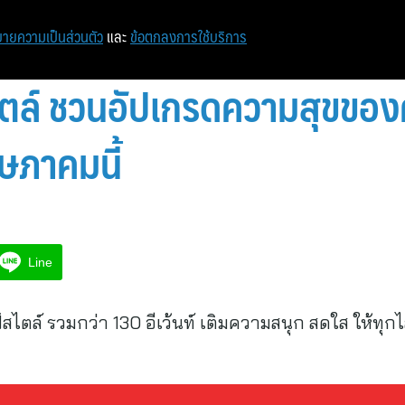
ายความเป็นส่วนตัว
และ
ข้อตกลงการใช้บริการ
ไตล์ ชวนอัปเกรดความสุขขอ
ภาคมนี้
Line
ตล์ รวมกว่า 130 อีเว้นท์ เติมความสนุก สดใส ให้ทุกไลฟ