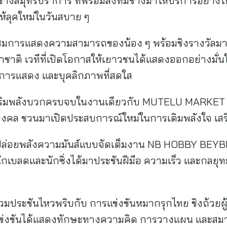
างสมุทรปราการ ที่พร้อมส่งทีมช่างมาให้บริการอย่างใ
ห้ลุคใหม่ในวันสบาย ๆ
สดงความสามารถของน้อง ๆ พร้อมชิงรางวัลมา
าชาติ เวทีที่เปิดโอกาสให้เยาวชนได้แสดงออกอย่างมั่
การแสดง และบุคลิกภาพที่สดใส
 เสริมพลังบวกครบจบในงานเดียวกับ MUTELU MARKET 
มงคล ชวนมาเปิดประสบการณ์ใหม่ในการเติมพลังใจ เสร
 ปล่อยพลังความมันส์แบบจัดเต็มงาน NB HOBBY BEYB
่านักเบลดและนักซิ่งได้มาประชันฝีมือ ความเร็ว และกลยุ
วมประชันไหวพริบกับ การแข่งขันหมากรุกไทย ชิงถ้วยผู้
ข้าแข่งขันได้แสดงทักษะทางความคิด การวางแผน และสมาธิ