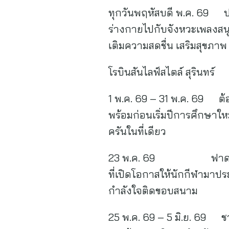
ทุกวันพฤหัสบดี พ.ค. 69 ปล
ร่างกายไปกับจังหวะเพลงสนุก
เติมความสดชื่น เสริมสุขภาพ
โรบินสันไลฟ์สไตล์ สุรินทร์
1 พ.ค. 69 – 31 พ.ค. 69 
พร้อมก่อนเริ่มปีการศึกษาให
ครันในที่เดียว
23 พ.ค. 69 ฟาดให้ยับ เตะ
ที่เปิดโอกาสให้นักกีฬามาประ
กำลังใจติดขอบสนาม
25 พ.ค. 69 – 5 มิ.ย. 69