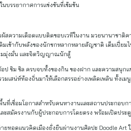
ในบรรยากาศการแข่งขันที่เข้มข้น
ัมผัสความเดือดแบบติดขอบเวทีในงาน มวยนานาชาติคาดเ
เดิมเข้ากับพลังของนักชกหลากหลายสัญชาติ เต็มเปี่ยมไ
มมุ่งมั่น และจิตวิญญาณนักสู้
 ชิล ครบจบทั้งของกิน ของฝาก และความสนุกแบบ
วมเสน่ห์ท้องถิ่นมาให้เลือกสรรอย่างเพลิดเพลิน ทั้งเม
่เชื่อมโอกาสสำหรับคนหางานและสถานประกอบการใ
ละสมัครงานกับผู้ประกอบการโดยตรง พร้อมเปิดประตูสู
ถ่ายทอดแนวคิดเมืองยั่งยืนผ่านงานศิลปะ Doodle Art