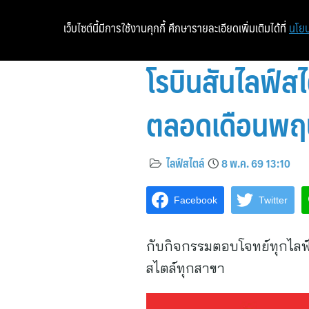
เว็บไซต์นี้มีการใช้งานคุกกี้ ศึกษารายละเอียดเพิ่มเติมได้ที่
นโยบ
โรบินสันไลฟ์ส
ตลอดเดือนพฤษ
ไลฟ์สไตล์
8 พ.ค. 69 13:10
Facebook
Twitter
กับกิจกรรมตอบโจทย์ทุกไลฟ์สไ
สไตล์ทุกสาขา