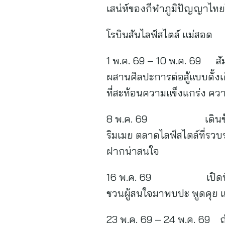
เสน่ห์ของกีฬาภูมิปัญญาไทย
โรบินสันไลฟ์สไตล์ แม่สอด
1 พ.ค. 69 – 10 พ.ค. 69 ส
ผสานศิลปะการต่อสู้แบบดั้ง
ที่สะท้อนความแข็งแกร่ง ควา
8 พ.ค. 69 เดินช้อป ชิม
ริมเมย ตลาดไลฟ์สไตล์ที่รวบร
ฝากน่าสนใจ
16 พ.ค. 69 เปิดพื้นที
ชวนผู้สนใจมาพบปะ พูดคุย แ
23 พ.ค. 69 – 24 พ.ค. 69 