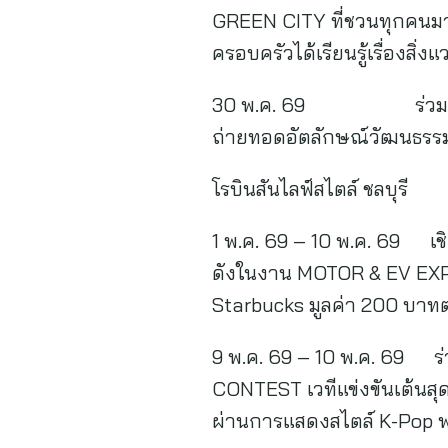
GREEN CITY ที่ชวนทุกคนมาร่ว
ครอบครัวได้เรียนรู้เรื่องสิ่ง
30 พ.ค. 69 ร่วมชมเสน่ห
ถ่ายทอดอัตลักษณ์วัฒนธรรม
โรบินสันไลฟ์สไตล์ ชลบุรี
1 พ.ค. 69 – 10 พ.ค. 69 เ
ดังในงาน MOTOR & EV EXPO
Starbucks มูลค่า 200 บาทต่อ
9 พ.ค. 69 – 10 พ.ค. 69 ร
CONTEST เวทีแข่งขันเต้นสุด
ผ่านการแสดงสไตล์ K-Pop พ