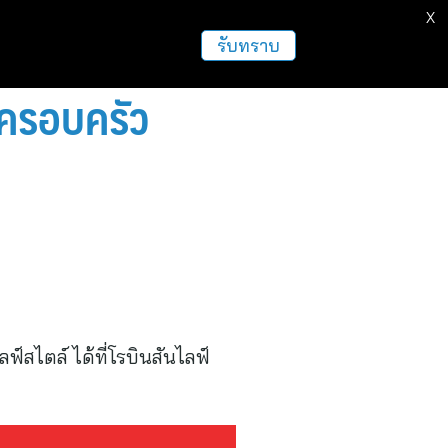
X
รับทราบ
งครอบครัว
์สไตล์ ได้ที่โรบินสันไลฟ์