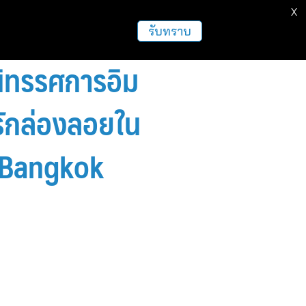
X
ธุรกิจ
ฝากข่าวประชาสัมพันธ์
อื่นๆ
รับทราบ
ิทรรศการอิม
รักล่องลอยใน
น Bangkok