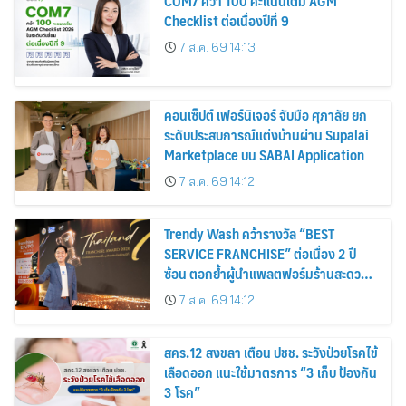
COM7 คว้า 100 คะแนนเต็ม AGM
Checklist ต่อเนื่องปีที่ 9
7 ส.ค. 69 14:13
คอนเซ็ปต์ เฟอร์นิเจอร์ จับมือ ศุภาลัย ยก
ระดับประสบการณ์แต่งบ้านผ่าน Supalai
Marketplace บน SABAI Application
7 ส.ค. 69 14:12
Trendy Wash คว้ารางวัล “BEST
SERVICE FRANCHISE” ต่อเนื่อง 2 ปี
ซ้อน ตอกย้ำผู้นำแพลตฟอร์มร้านสะดวก
ซัก ในงาน Thailand Franchise Award
7 ส.ค. 69 14:12
2026
สคร.12 สงขลา เตือน ปชช. ระวังป่วยโรคไข้
เลือดออก แนะใช้มาตรการ “3 เก็บ ป้องกัน
3 โรค”