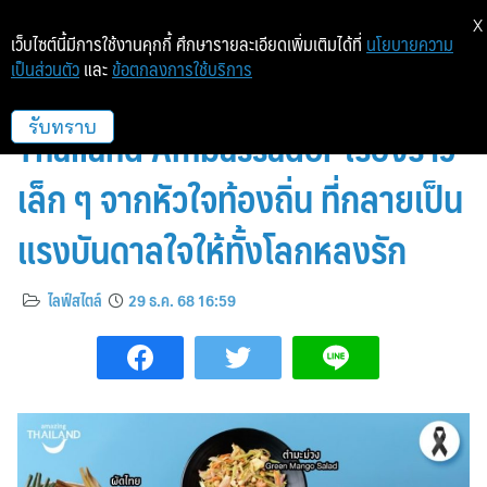
X
เว็บไซต์นี้มีการใช้งานคุกกี้ ศึกษารายละเอียดเพิ่มเติมได้ที่
นโยบายความ
เป็นส่วนตัว
และ
ข้อตกลงการใช้บริการ
ไอเทมสุดฮิต จาก “ลิซ่า” Amazing
Thailand Ambassador เรื่องราว
รับทราบ
เล็ก ๆ จากหัวใจท้องถิ่น ที่กลายเป็น
แรงบันดาลใจให้ทั้งโลกหลงรัก
ไลฟ์สไตล์
29 ธ.ค. 68 16:59