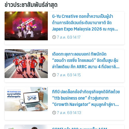
ข่าวประชาสัมพันธ์ล่าสุด
G-Yu Creative ตอกย้ำความเป็นผู้นำ
ด้านการจัดอีเวนต์ระดับนานาชาติ จัด
Japan Expo Malaysia 2026 ณ กรุง
กัวลาลัมเปอร์อย่างยิ่งใหญ่
7 ส.ค. 69 14:17
เดือดทะลุเกาะลอมบอก! ทัพนักบิด
“ฮอนด้า เรซซิ่ง ไทยแลนด์” จัดเต็มสูบ ลุ้น
ล่าโพเดียม ศึก ARRC สนาม 4 ที่มัลดาลิ
กา
7 ส.ค. 69 14:15
ทีทีบี ปลดล็อกข้อจำกัดธุรกิจยุคดิจิทัลด้วย
“ttb business one” ก้าวสู่บทบาท
“Growth Navigator” หนุนลูกค้าสู่การ
เติบโตอย่างแท้จริง
7 ส.ค. 69 14:13