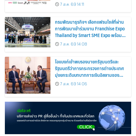
7 ส.ค. 69 14:11
กรมพัฒนาธุรกิจฯ เลือกแฟรนไชส์ที่ผ่าน
การพัฒนาเข้าร่วมงาน Franchise Expo
Thailand by Smart SME Expo พร้อม
มอบรางวัล DBD Thailand Franchise
7 ส.ค. 69 14:08
Award 2026
ไอแบงก์เข้าพบรองนายกรัฐมนตรีและ
รัฐมนตรีว่าการกระทรวงการต่างประเทศ
มุ่งยกระดับบทบาทการเงินอิสลามของ
ประเทศไทยบนเวทีการเงินโลก
7 ส.ค. 69 14:06