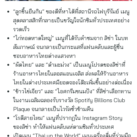
“ลูกชิ้นยืนกิน” ของดีที่หาได้ที่สถานีรถไฟบุรีรัมย์ เมนู
สุดคลาสสิกที่กลายเป็นขวัญใจนักชิมทั่วประเทศอย่าง
รวดเร็ว
“ไก่ทอดหาดใหญ่” เมนูที่ได้รับคำชมจาก ลิซ่า ในบท
สัมภาษณ์ จนกลายเป็นกระแสที่แฟนคลับและผู้ชื่น
ชอบอาหารไทยต่างแสวงหา
“ผัดไทย” และ “ตำมะม่วง” เป็นเมนูโปรดของลิซ่าที่
ร้านอาหารไทยในลอสแอนเจลิส ส่งผลให้ร้านอาหาร
ไทยในต่างประเทศมียอดจองโต๊ะเพิ่มขึ้นอย่างต่อเนื่อง
“ข้าวไข่เจียว” และ “ไอศกรีมขนมปัง” ที่ลิซ่าเลือกทาน
ในงานเฉลิมฉลองรับรางวัล Spotify Billions Club
Plaque จนกลายเป็นไวรัลชั่วข้ามคืน
“โรตีสายไหม” เมนูที่ปรากฏใน Instagram Story
ของลิซ่า ทำให้แฟนคลับแห่ตามชิมทั่วประเทศ
เปิดเมนู “Thai up the World” เมนูเครื่องดื่มที่ร่วมมือ