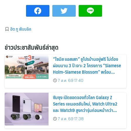
ฮิต ทู พับบลิค
ข่าวประชาสัมพันธ์ล่าสุด
“ไซมิส แอสเสท” ชูโปรบ้านอยู่ฟรี ไม่ต้อง
ผ่อนนาน 3 ปี เจาะ 2 โครงการ “Siamese
Holm–Siamese Blossom” พร้อม
ส่วนลดและสิทธิพิเศษถึง 31 สิงหาคม
7 ส.ค. 69 17:40
2569
ซัมซุง เปิดยอดจองทั่วโลก Galaxy Z
Series เจเนอเรชันใหม่, Watch Ultra2
และ Watch9 สูงกว่ารุ่นก่อนหน้ากว่า
30%
7 ส.ค. 69 17:38