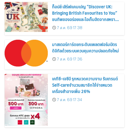
ท็อปส์ เสิร์ฟแคมเปญ “Discover UK:
Bringing British Favourites to You”
ขนทัพของอร่อยและไอเท็มฮิตจากสหราช
อาณาจักร ส่งตรงถึงมือตั้งแต่วันนี้ – 18
7 ส.ค. 69 17:38
สิงหาคมนี้
มาสเตอร์การ์ดยกระดับแพลตฟอร์มบัตร
ดิจิทัลด้วยระบบควบคุมความปลอดภัยใหม่
7 ส.ค. 69 17:36
เคทีซี–เจซีบี รุกหมวดความงาม รับเทรนด์
Self-careจำนวนสมาชิกใช้จ่ายหมวด
เครื่องสำอางเพิ่ม 26%
7 ส.ค. 69 17:34