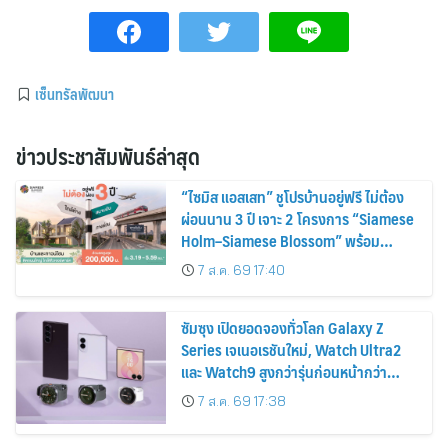
เซ็นทรัลพัฒนา
ข่าวประชาสัมพันธ์ล่าสุด
“ไซมิส แอสเสท” ชูโปรบ้านอยู่ฟรี ไม่ต้อง
ผ่อนนาน 3 ปี เจาะ 2 โครงการ “Siamese
Holm–Siamese Blossom” พร้อม
ส่วนลดและสิทธิพิเศษถึง 31 สิงหาคม
7 ส.ค. 69 17:40
2569
ซัมซุง เปิดยอดจองทั่วโลก Galaxy Z
Series เจเนอเรชันใหม่, Watch Ultra2
และ Watch9 สูงกว่ารุ่นก่อนหน้ากว่า
30%
7 ส.ค. 69 17:38