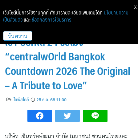
X
เว็บไซต์นี้มีการใช้งานคุกกี้ ศึกษารายละเอียดเพิ่มเติมได้ที่
นโยบายความ
เป็นส่วนตัว
และ
ข้อตกลงการใช้บริการ
เดินทางง่ายสุด! สะดวก ปลอดภัย
เข้า-ออกได้ 24 ชั่วโมง
รับทราบ
“centralwOrld Bangkok
Countdown 2026 The Original
– A Tribute to Love”
ไลฟ์สไตล์
25 ธ.ค. 68 11:00
บริษัท เซ็นทรัลพัฒนา จำกัด (มหาชน) ชวนคนไทยและ