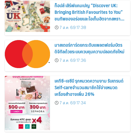
ท็อปส์ เสิร์ฟแคมเปญ “Discover UK:
Bringing British Favourites to You”
ขนทัพของอร่อยและไอเท็มฮิตจากสหราช
อาณาจักร ส่งตรงถึงมือตั้งแต่วันนี้ – 18
7 ส.ค. 69 17:38
สิงหาคมนี้
มาสเตอร์การ์ดยกระดับแพลตฟอร์มบัตร
ดิจิทัลด้วยระบบควบคุมความปลอดภัยใหม่
7 ส.ค. 69 17:36
เคทีซี–เจซีบี รุกหมวดความงาม รับเทรนด์
Self-careจำนวนสมาชิกใช้จ่ายหมวด
เครื่องสำอางเพิ่ม 26%
7 ส.ค. 69 17:34