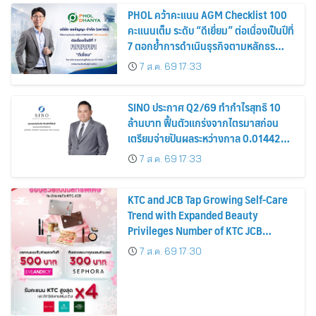
PHOL คว้าคะแนน AGM Checklist 100
คะแนนเต็ม ระดับ “ดีเยี่ยม” ต่อเนื่องเป็นปีที่
7 ตอกย้ำการดำเนินธุรกิจตามหลักธร
รมาภิบาล โปร่งใส สร้างความเชื่อมั่นผู้ถือ
7 ส.ค. 69 17:33
หุ้น
SINO ประกาศ Q2/69 ทำกำไรสุทธิ 10
ล้านบาท ฟื้นตัวแกร่งจากไตรมาสก่อน
เตรียมจ่ายปันผลระหว่างกาล 0.014423
บาทต่อหุ้น ครึ่งปีหลังมุ่งเติบโตต่อเนื่อง
7 ส.ค. 69 17:33
KTC and JCB Tap Growing Self-Care
Trend with Expanded Beauty
Privileges Number of KTC JCB
Cardmembers Spending on
7 ส.ค. 69 17:30
Cosmetics Rises 26%