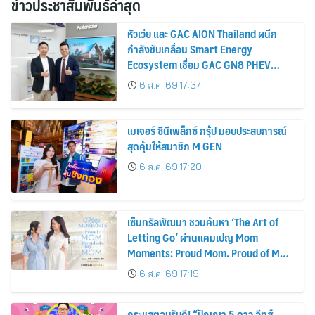
ข่าวประชาสัมพันธ์ล่าสุด
หัวเว่ย และ GAC AION Thailand ผนึก
กำลังขับเคลื่อน Smart Energy
Ecosystem เชื่อม GAC GN8 PHEV
รถยนต์ MPV ระดับพรีเมียม เข้ากับ
6 ส.ค. 69 17:37
พลังงานแสงอาทิตย์ภายในบ้าน
เมเจอร์ ซีนีเพล็กซ์ กรุ้ป มอบประสบการณ์
สุดคุ้มให้สมาชิก M GEN
6 ส.ค. 69 17:20
เซ็นทรัลพัฒนา ชวนค้นหา ‘The Art of
Letting Go’ ผ่านแคมเปญ Mom
Moments: Proud Mom. Proud of My
Mom.
6 ส.ค. 69 17:19
กระแสตอบรับดี! “ปัญญา 5 ดาว อีทส์