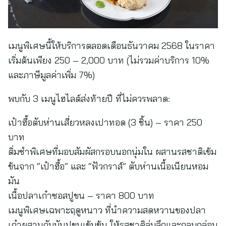
เมนูพิเศษนี้ให้บริการตลอดเดือนธันวาคม 2568 ในราคา
เริ่มต้นเพียง 250 – 2,000 บาท (ไม่รวมค่าบริการ 10%
และภาษีมูลค่าเพิ่ม 7%)
พบกับ 3 เมนูไฮไลต์ส่งท้ายปี ที่ไม่ควรพลาด:
เป๋าฮื้อตับห่านเสี่ยวหลงเปาทอด (3 ชิ้น) – ราคา 250
บาท
ติ่มซำพิเศษที่มอบสัมผัสกรอบนอกนุ่มใน ผสานรสชาติเข้ม
ข้นจาก “เป๋าฮื้อ” และ “ฟัวกราส์” ตับห่านเนื้อเนียนหอม
มัน
เนื้อปลาเก๋าซอสปูขน – ราคา 800 บาท
เมนูพิเศษเฉพาะฤดูหนาว ที่นำความสดหวานของปลา
เก๋าผสานกับมันปูขนเข้มข้น ให้รสชาติลุ่มลึกและกลมกล่อม