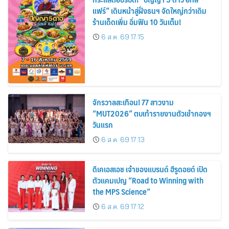
แฟร์” เดินหน้าสู่ฝั่งธนฯ จัดใหญ่กว่าเดิม
ร้านเด็ดเพิ่ม อิ่มฟิน 10 วันเต็ม!
6 ส.ค. 69 17:15
จักรวาลสะเทือน! 77 สาวงาม
“MUT2026” ตบเท้ารายงานตัวเข้ากองฯ
วันแรก
6 ส.ค. 69 17:13
ดีเคเอสเอช เจ้าของแบรนด์ ฮีรูดอยด์ เปิด
ตัวแคมเปญ “Road to Winning with
the MPS Science”
6 ส.ค. 69 17:12