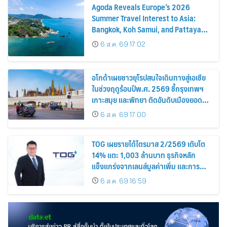
Agoda Reveals Europe’s 2026
Summer Travel Interest to Asia:
Bangkok, Koh Samui, and Pattaya
Among the Top Cities
6 ส.ค. 69 17:02
อโกด้าเผยชาวยุโรปสนใจเดินทางสู่เอเชีย
ในช่วงฤดูร้อนปีพ.ศ. 2569 ชี้กรุงเทพฯ
เกาะสมุย และพัทยา ติดอันดับเมืองยอด
นิยม
6 ส.ค. 69 17:00
TOG เผยรายได้ไตรมาส 2/2569 เติบโต
14% แตะ 1,003 ล้านบาท ธุรกิจหลัก
แข็งแกร่งจากเลนส์มูลค่าเพิ่ม และการ
ขยายตลาดต่างประเทศ พร้อมเดินหน้า
6 ส.ค. 69 16:59
ลงทุนเพื่อการเติบโตระยะยาว