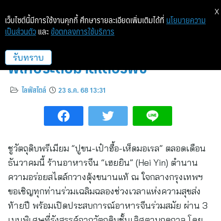
X
เว็บไซต์นี้มีการใช้งานคุกกี้ ศึกษารายละเอียดเพิ่มเติมได้ที่
นโยบายความ
เป็นส่วนตัว
และ
ข้อตกลงการใช้บริการ
“เฮยยิน” ต้อนรับปีใหม่ด้วย 3 เมนู
พิเศษระดับมาสเตอร์พีซ
รับทราบ
ไลฟ์สไตล์
23 ธ.ค. 68 13:31
ชูวัตถุดิบพรีเมียม “ปูขน-เป๋าฮื้อ-เห็ดมอเรล” ตลอดเดือน
ธันวาคมนี้ ร้านอาหารจีน “เฮยยิน” (Hei Yin) ตำนาน
ความอร่อยสไตล์กวางตุ้งขนานแท้ ณ ใจกลางกรุงเทพฯ
ขอเชิญทุกท่านร่วมเฉลิมฉลองช่วงเวลาแห่งความสุขส่ง
ท้ายปี พร้อมเปิดประสบการณ์อาหารจีนร่วมสมัย ผ่าน 3
เมนูพิเศษที่รังสรรค์จากวัตถุดิบชั้นเลิศตามฤดูกาล โดย