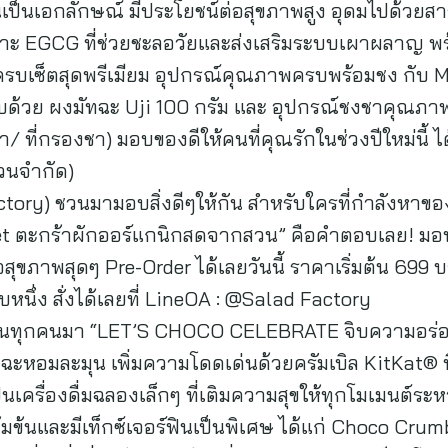
นเป็นเอกลักษณ์ มีประโยชน์ต่อสุขภาพสูง อุดมไปด้วยสา
าะ EGCG ที่ช่วยชะลอวัยและส่งเสริมระบบเผาผลาญ พร
บบครบเซ็ตสุดพรีเมียม อุปกรณ์คุณภาพครบพร้อมชง กั
บด้วย ผงมัทฉะ Uji 100 กรัม และ อุปกรณ์ชงชาคุณภา
ที่กรองชา) มอบของดีให้คนที่คุณรักในช่วงปีใหม่นี้ ได้แ
นวนจำกัด)
tory) ชวนมามอบสิ่งดีๆให้กัน สำหรับใครที่กำลังหาของขว
 ตะกร้าผักออร์แกนิกสดจากสวน” คือคำตอบเลย! มอบเ
ต่อสุขภาพสุดๆ Pre-Order ได้เลยวันนี้ ราคาเริ่มต้น 699
บหนึ่ง สั่งได้เลยที่ LineOA : @Salad Factory
ชวนทุกคนมา “LET’S CHOCO CELEBRATE จิบความอร่อ
ฉะหอมละมุน เพิ่มความโดดเด่นด้วยครัมเบิล KitKat® ท
นเครื่องดื่มฉลองเล็กๆ ที่เติมความสุขให้ทุกโมเมนต์ระ
เข้มข้นและมีเท็กซ์เจอร์ฟินเป็นพิเศษ ได้แก่ Choco Cr