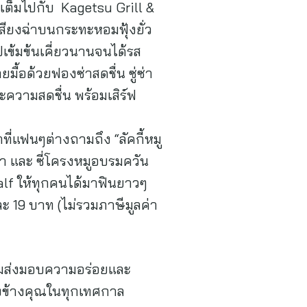
เต็มไปกับ Kagetsu Grill &
เสียงฉ่าบนกระทะหอมฟุ้งยั่ว
ซุปเข้มข้นเคี่ยวนานจนได้รส
ื้อด้วยฟองซ่าสดชื่น ซู่ซ่า
ความสดชื่น พร้อมเสิร์ฟ
ที่แฟนๆต่างถามถึง “ลัคกี้หมู
วา และ ซี่โครงหมูอบรมควัน
Half ให้ทุกคนได้มาฟินยาวๆ
นละ 19 บาท (ไม่รวมภาษีมูลค่า
้อมส่งมอบความอร่อยและ
ียงข้างคุณในทุกเทศกาล