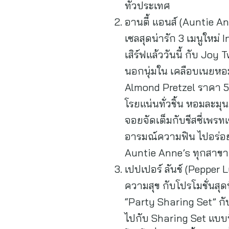
ทั่วประเทศ
อานตี้ แอนส์ (Auntie 
เซลสุดน่ารัก 3 เมนูใหม
เสิร์ฟแล้ววันนี้ กับ Jo
นอกนุ่มใน เคลือบเนยหอ
Almond Pretzel ราคา 59
โรยแน่นทั่วชิ้น หอมละมุ
จอยจัดเต็มกับชีสซี่เพรทเ
อารมณ์ความฟิน ไปอร่อยได
Auntie Anne’s ทุกสาขา
เปปเปอร์ ลันช์ (Peppe
ความสุข กับโปรโมชั่นสุ
“Party Sharing Set” ก
ไปกับ Sharing Set แบบที