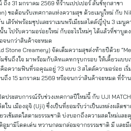
นี้ ถึง 31 มกราคม 2569 ที่ร้านเปปเปอร์ ลันช์ทุกสาขา
 ขอต้อนรับเทศกาลแห่งความสุข ด้วยเมนูใหม่ กับ Nikim
น เสิร์ฟพร้อมซุปและราเมนพรีเมียมสไตล์ญี่ปุ่น 3 เมนู
านั้น ไปรับความอร่อยใหม่ กับอะไรใหม่ๆ ได้แล้วที่ชาบูตง
รือจนกว่าสินค้าจะหมด
old Stone Creamery) จัดเต็มความสุขส่งท้ายปีด้วย “
ิน เข้มข้นถึงใจ มาพร้อมกับคิทแคทกรุบกรอบ ให้เคี้ยวแบบ
อความฟินที่รอคุณอยู่ ?3 แบบ 3 สไตล์ความอร่อย เริ่ม
ี้ จนถึง 15 มกราคม 2569 หรือจนกว่าสินค้าจะหมด ที่ร้
ิดประสบการณ์รับช่วงเทศกาลปีใหม่นี้ กับ UJI MATC
ตใน เมืองอุจิ (Uji) ซึ่งเป็นที่ยอมรับว่าเป็นแหล่งผลิตช
ียวเข้มสดใสตามธรรมชาติ บ่งบอกถึงความสดใหม่และค
ิอูมามิโดดเด่น หวานกลมกล่อมจากธรรมชาติ มี และมีค