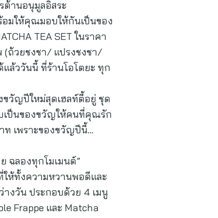
รต้านอนุมูลอิสระ
้อมให้คุณมอบให้กันเป็นของ
บ MATCHA TEA SET ในราคา
พ (ถ้วยชงชา/ แปรงชงชา/
ล้ววันนี้ ที่ร้านโอโตยะ ทุก
ัญปีใหม่สุดเฮลท์ตี้อยู่ ชุด
ป็นของขวัญให้คนที่คุณรัก
 บาท เพราะของขวัญปีนี้…
ย ฉลองทุกโมเมนต์”
ี่ให้ทั้งความหวานพอดีและ
หว่างวัน ประกอบด้วย 4 เมนู
umble Frappe และ Matcha