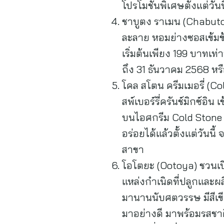
โปรโมชั่นพิเศษตั้งแต่วัน
ชาบูตง ราเมน (Chabuton)
ละลาย หอมย่างซอสเข้มข้
เริ่มต้นเพียง 199 บาทเท่
ถึง 31 ธันวาคม 2568 ห
โคล สโตน ครีมเมอรี่ (C
สพ์เบอร์รี่ครันช์มิกซ์อ
บนไอศกรีม Cold Stone คื
อร่อยได้แล้วตั้งแต่วันน
สาขา
โอโตยะ (Ootoya) ชวนเป
แหล่งกำเนิดที่ปลูกและผลิ
มานานนับศตวรรษ มีสีเข
มาอย่างดี มาพร้อมรสชาต