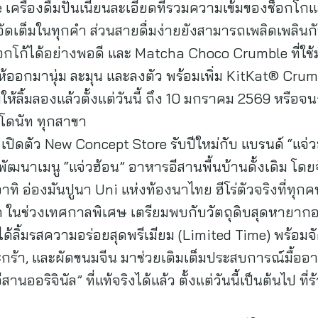
เครื่องดื่มปั่นเนียนละเอียดที่รวมความเข้มของช็อก
ดเต็มในทุกคำ ส่วนสายดื่มง่ายยังสามารถเพลิดเพลินก
อกโก้ได้อย่างพอดี และ Matcha Choco Crumble ที่ใช
้ออกมานุ่ม ละมุน และลงตัว พร้อมเพิ่ม KitKat® Crumb
อมให้ลิ้มลองแล้วตั้งแต่วันนี้ ถึง 10 มกราคม 2569 หรือจ
์โดนัท ทุกสาขา
ปิดตัว New Concept Store รับปีใหม่กับ แบรนด์ “แจ่
พัฒนาเมนู “แจ่วฮ้อน” อาหารอีสานพื้นบ้านดั้งเดิม โดยจั
อาทิ อ่องมันปูนา Uni แห่งท้องนาไทย ฮีโร่ตัวจริงที่ทุก
ลาด ในช่วงเทศกาลพิเศษ เตรียมพบกับวัตถุดิบสุดหายาก
ได้ลิ้มรสความอร่อยสุดพรีเมียม (Limited Time) พร้อมจ
ก่ตะกร้า, และผัดขนมจีน มาช่วยเติมเต็มประสบการณ์มื้อ
านออริจินัล” ที่แท้จริงได้แล้ว ตั้งแต่วันนี้เป็นต้นไป ที