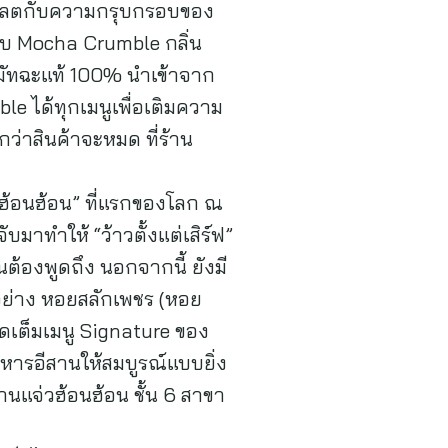
โกแลตกับความกรุบกรอบของ
ับ Mocha Crumble กลิ่น
้มัทฉะแท้ 100% นำเข้าจาก
le ได้ทุกเมนูเพื่อเติมความ
นกว่าสินค้าจะหมด ที่ร้าน
วฮ้อนฮ้อน” ที่แรกของโลก ณ
บมาทำให้ “ว้าวตั้งแต่เสิร์ฟ”
คนต้องพูดถึง นอกจากนี้ ยังมี
อย่าง หอยสลักเพชร (หอย
ัดเต็มเมนู Signature ของ
อาหารอีสานให้สมบูรณ์แบบยิ่ง
่ร้านแจ่วฮ้อนฮ้อน ชั้น 6 สาขา