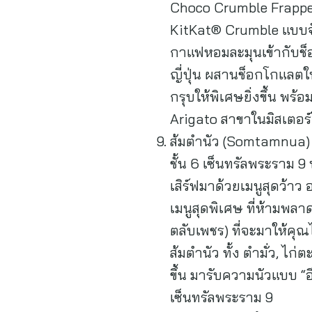
Choco Crumble Frappe 
KitKat® Crumble แบบจั
กาแฟหอมละมุนเข้ากับช็
ญี่ปุ่น ผสานช็อกโกแลตให
กรุบให้พิเศษยิ่งขึ้น พร้
Arigato สาขาในมิสเตอร
ส้มตำนัว (Somtamnua) เ
ชั้น 6 เซ็นทรัลพระราม 9 
เสิร์ฟมาด้วยเมนูสุดว้าว 
เมนูสุดพิเศษ ที่ห้ามพ
ตลับเพชร) ที่จะมาให้คุณ
ส้มตำนัว ทั้ง ตำมั่ว, ไ
ขึ้น มารับความนัวแบบ “อีส
เซ็นทรัลพระราม 9