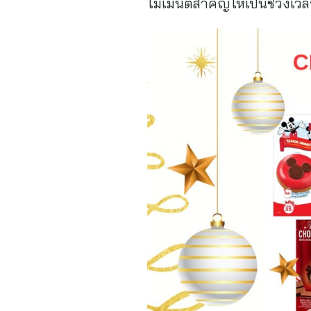
โมเมนต์สำคัญให้เป็นช่วงเวล