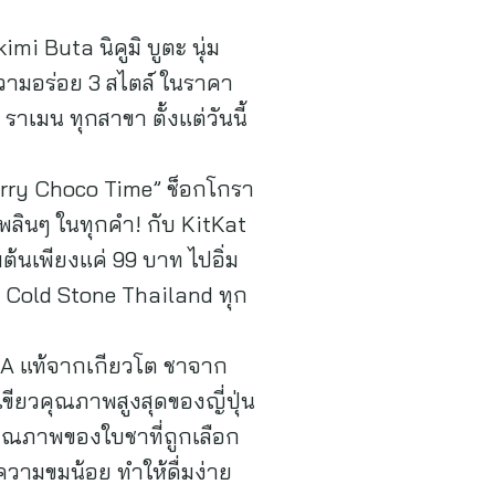
i Buta นิคูมิ บูตะ นุ่ม
ความอร่อย 3 สไตล์ ในราคา
 ราเมน ทุกสาขา ตั้งแต่วันนี้
Merry Choco Time” ช็อกโกรา
เพลินๆ ในทุกคำ! กับ KitKat
ต้นเพียงแค่ 99 บาท ไปอิ่ม
าน Cold Stone Thailand ทุก
HA แท้จากเกียวโต ชาจาก
าเขียวคุณภาพสูงสุดของญี่ปุ่น
ุณภาพของใบชาที่ถูกเลือก
วามขมน้อย ทำให้ดื่มง่าย