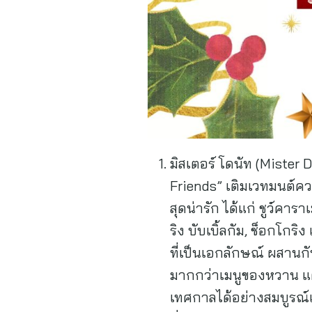
มิสเตอร์ โดนัท (Mister
Friends” เติมเวทมนต์ค
สุดน่ารัก ได้แก่ ชูว์คา
ริง บับเบิ้ลกัม, ช็อกโกริ
ที่เป็นเอกลักษณ์ ผสานกั
มากกว่าเมนูของหวาน แต่
เทศกาลได้อย่างสมบูรณ์แ