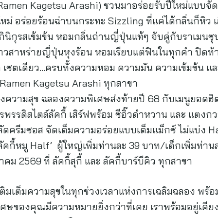
(Ramen Kagetsu Arashi) ชวนมาอร่อยรับปีใหม่แบบจัด
หม่ อร่อยร้อนฉ่าบนกระทะ Sizzling ที่แค่ได้กลิ่นก็หิว 
ากินิกุรสเข้มข้น หอมกลิ่นถ่านญี่ปุ่นแท้ๆ จับคู่กับราเมน
วสาหร่ายญี่ปุ่นหุงร้อน หอมเรียบแต่ฟินในทุกคำ ปิดท้ายม
ดี เซตเดียว…ครบทั้งความหอม ความมัน ความเข้มข้น และ
ี่ Ramen Kagetsu Arashi ทุกสาขา
i) ส่งความสุข ฉลองความพิเศษส่งท้ายปี 68 กับเมนูยอดฮิต
รพรรดิสไตล์ลัคกี้ เสิร์ฟพร้อม ซีอิ๊วดำหวาน และ แตงก
ม สลัดครีมซอส จัดเต็มความอร่อยแบบเต็มแม็กซ์ ไม่แบ่ง 
ลัคกี้หมู Half’ ผู้ใหญ่เพิ่มท่านละ 39 บาท/เด็กเพิ่มท่า
คม 2569 ที่ ลัคกี้สุกี้ และ ลัคกี้บาร์บีคิว ทุกสาขา
เติมเต็มความสุขในทุกช่วงเวลาแห่งการเฉลิมฉลอง พร
ิเศษของคุณมีความหมายยิ่งกว่าที่เคย เราพร้อมอยู่เค