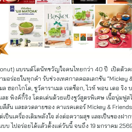
 Donut) แบรนด์โดนัทขวัญใจคนไทยกว่า 40 ปี เปิดตัวค
วามอร่อยในทุกคำ รับช่วงเทศกาลคอลเลกชัน “Mickey &
ราเมล ฮอกไกโด, ชูว์คาราเมล เรดช็อก, ไวท์ พอน เดอ ริง
ง และ พิงค์กี้ริง โดดเด่นด้วยแป้งชูว์สูตรพิเศษ เนื้อนุ่มฟ
บสีสัน และลวดลายของ คาแรคเตอร์ Mickey & Friends ที่
เป็นเครื่องเติมพลังใจ ส่งต่อความสุข และเป็นของฝาก
บบ ไปอร่อยได้แล้วตั้งแต่วันนี้ จนถึง 19 มกราคม 2569