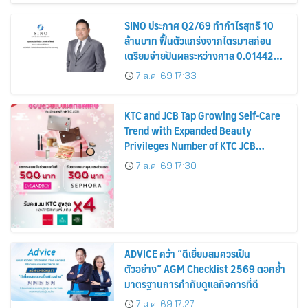
SINO ประกาศ Q2/69 ทำกำไรสุทธิ 10
ล้านบาท ฟื้นตัวแกร่งจากไตรมาสก่อน
เตรียมจ่ายปันผลระหว่างกาล 0.014423
บาทต่อหุ้น ครึ่งปีหลังมุ่งเติบโตต่อเนื่อง
7 ส.ค. 69 17:33
KTC and JCB Tap Growing Self-Care
Trend with Expanded Beauty
Privileges Number of KTC JCB
Cardmembers Spending on
7 ส.ค. 69 17:30
Cosmetics Rises 26%
ADVICE คว้า “ดีเยี่ยมสมควรเป็น
ตัวอย่าง” AGM Checklist 2569 ตอกย้ำ
มาตรฐานการกำกับดูแลกิจการที่ดี
7 ส.ค. 69 17:27