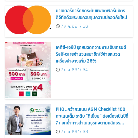
มาสเตอร์การ์ดยกระดับแพลตฟอร์มบัตร
ดิจิทัลด้วยระบบควบคุมความปลอดภัยใหม่
7 ส.ค. 69 17:36
เคทีซี–เจซีบี รุกหมวดความงาม รับเทรนด์
Self-careจำนวนสมาชิกใช้จ่ายหมวด
เครื่องสำอางเพิ่ม 26%
7 ส.ค. 69 17:34
PHOL คว้าคะแนน AGM Checklist 100
คะแนนเต็ม ระดับ “ดีเยี่ยม” ต่อเนื่องเป็นปีที่
7 ตอกย้ำการดำเนินธุรกิจตามหลักธร
รมาภิบาล โปร่งใส สร้างความเชื่อมั่นผู้ถือ
7 ส.ค. 69 17:33
หุ้น