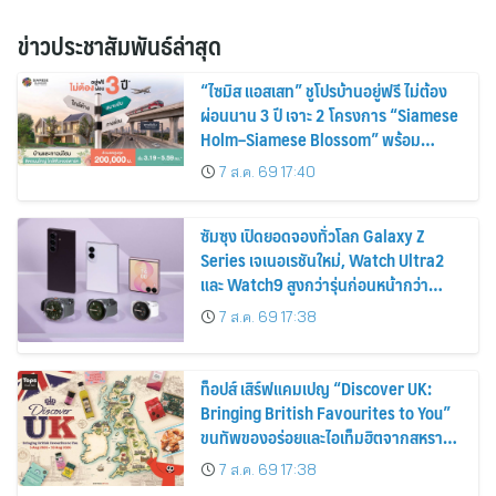
ข่าวประชาสัมพันธ์ล่าสุด
“ไซมิส แอสเสท” ชูโปรบ้านอยู่ฟรี ไม่ต้อง
ผ่อนนาน 3 ปี เจาะ 2 โครงการ “Siamese
Holm–Siamese Blossom” พร้อม
ส่วนลดและสิทธิพิเศษถึง 31 สิงหาคม
7 ส.ค. 69 17:40
2569
ซัมซุง เปิดยอดจองทั่วโลก Galaxy Z
Series เจเนอเรชันใหม่, Watch Ultra2
และ Watch9 สูงกว่ารุ่นก่อนหน้ากว่า
30%
7 ส.ค. 69 17:38
ท็อปส์ เสิร์ฟแคมเปญ “Discover UK:
Bringing British Favourites to You”
ขนทัพของอร่อยและไอเท็มฮิตจากสหราช
อาณาจักร ส่งตรงถึงมือตั้งแต่วันนี้ – 18
7 ส.ค. 69 17:38
สิงหาคมนี้