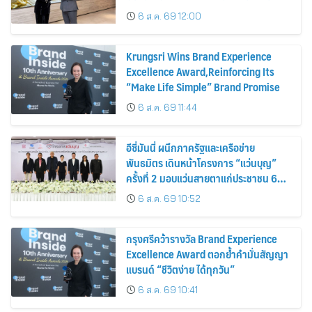
เสริมพอร์ตแกร่ง
6 ส.ค. 69 12:00
Krungsri Wins Brand Experience
Excellence Award,Reinforcing Its
“Make Life Simple” Brand Promise
6 ส.ค. 69 11:44
อีซี่มันนี่ ผนึกภาครัฐและเครือข่าย
พันธมิตร เดินหน้าโครงการ “แว่นบุญ”
ครั้งที่ 2 มอบแว่นสายตาแก่ประชาชน 600
คน ขยายโอกาสการมองเห็นสู่ชุมชนไทย
6 ส.ค. 69 10:52
กรุงศรีคว้ารางวัล Brand Experience
Excellence Award ตอกย้ำคำมั่นสัญญา
แบรนด์ “ชีวิตง่าย ได้ทุกวัน”
6 ส.ค. 69 10:41