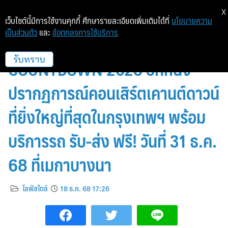
X
เว็บไซต์นี้มีการใช้งานคุกกี้ ศึกษารายละเอียดเพิ่มเติมได้ที่
นโยบายความ
เป็นส่วนตัว
และ
ข้อตกลงการใช้บริการ
นับถอยหลังสู่งาน MEGA
COUNTDOWN 2026 อีกหนึ่ง
รับทราบ
ปรากฏการณ์คอนเสิร์ตเคานต์ดาวน์
ที่ยิ่งใหญ่ที่สุดในกรุงเทพฯ พร้อม
บริการรถ รับ-ส่ง ฟรี! วันที่ 31 ธ.ค.
68 ที่เมกาบางนา
ไลฟ์สไตล์
18 ธ.ค. 68 17:26