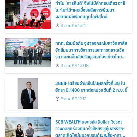
ทำไม ‘การกินดี’ จึงไม่มีคำตอบเดียว อายิ
โนะโมะโต๊ะเผยเบื้องหลังการพัฒนา
ผลิตภัณฑ์เพื่อคนทุกไลฟ์สไตล์
6 ส.ค. 69 13:11
ททท. ร่วมมือกับ จุฬาลงกรณ์มหาวิทยาลัย
จัดสัมมนาทางวิชาการและการตลาดเชิง
รุก แนะเคล็ดลับปรับธุรกิจท่องเที่ยวไทย
“ขายได้ ขายดี ขายนาน”
6 ส.ค. 69 13:09
3BBIF เตรียมจ่ายเงินปันผลครั้งที่ 38 ใน
อัตรา 0.1400 บาทต่อหน่วย วันที่ 2 ก.ย. นี้
6 ส.ค. 69 12:12
SCB WEALTH ถอดรหัส Dollar Reset
วางกลยุทธ์ลงทุนครึ่งปีหลัง ชูหุ้นสหรัฐฯ-
ตลาดเกิดใหม่ผนวกบอนด์ระยะสั้น-กลาง