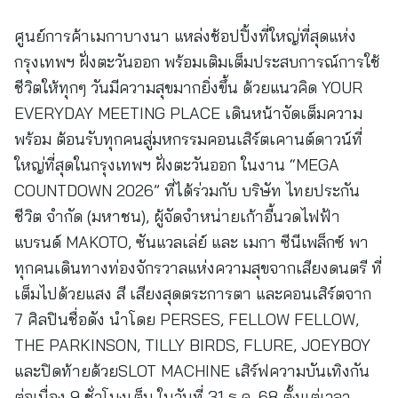
ศูนย์การค้าเมกาบางนา แหล่งช้อปปิ้งที่ใหญ่ที่สุดแห่ง
กรุงเทพฯ ฝั่งตะวันออก พร้อมเติมเต็มประสบการณ์การใช้
ชีวิตให้ทุกๆ วันมีความสุขมากยิ่งขึ้น ด้วยแนวคิด YOUR
EVERYDAY MEETING PLACE เดินหน้าจัดเต็มความ
พร้อม ต้อนรับทุกคนสู่มหกรรมคอนเสิร์ตเคานต์ดาวน์ที่
ใหญ่ที่สุดในกรุงเทพฯ ฝั่งตะวันออก ในงาน “MEGA
COUNTDOWN 2026” ที่ได้ร่วมกับ บริษัท ไทยประกัน
ชีวิต จำกัด (มหาชน), ผู้จัดจำหน่ายเก้าอี้นวดไฟฟ้า
แบรนด์ MAKOTO, ซันแวลเล่ย์ และ เมกา ซีนีเพล็กซ์ พา
ทุกคนเดินทางท่องจักรวาลแห่งความสุขจากเสียงดนตรี ที่
เต็มไปด้วยแสง สี เสียงสุดตระการตา และคอนเสิร์ตจาก
7 ศิลปินชื่อดัง นำโดย PERSES, FELLOW FELLOW,
THE PARKINSON, TILLY BIRDS, FLURE, JOEYBOY
และปิดท้ายด้วยSLOT MACHINE เสิร์ฟความบันเทิงกัน
ต่อเนื่อง 9 ชั่วโมงเต็ม ในวันที่ 31 ธ.ค. 68 ตั้งแต่เวลา