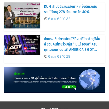
KUN ฝ่าปัจจัยลบอสังหาฯ ครึ่งปีแรกดัน
รายได้ทะลุ 278 ล้านบาท โต 40%
6 ส.ค. 69 10:32
ส่งแรงเชียร์จากไทยให้ถึงเวทีโลก! ทรูวิชั่น
ส์ ชวนคนไทยร่วมลุ้น “เนเน่ รอยัล” ครบ
ทุกโมเมนต์บนเวที AMERICA’S GOT
TALENT SEASON 21
6 ส.ค. 69 10:29