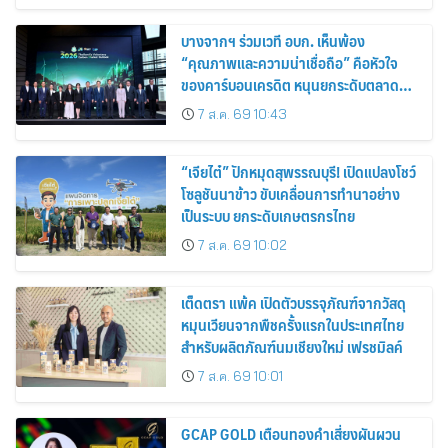
บางจากฯ ร่วมเวที อบก. เห็นพ้อง
“คุณภาพและความน่าเชื่อถือ” คือหัวใจ
ของคาร์บอนเครดิต หนุนยกระดับตลาด
คาร์บอนไทย เชื่อมโยงอาเซียน เปิดโอกาสสู่
7 ส.ค. 69 10:43
ตลาดสากล
“เจียไต๋” ปักหมุดสุพรรณบุรี! เปิดแปลงโชว์
โซลูชันนาข้าว ขับเคลื่อนการทำนาอย่าง
เป็นระบบ ยกระดับเกษตรกรไทย
7 ส.ค. 69 10:02
เต็ดตรา แพ้ค เปิดตัวบรรจุภัณฑ์จากวัสดุ
หมุนเวียนจากพืชครั้งแรกในประเทศไทย
สำหรับผลิตภัณฑ์นมเชียงใหม่ เฟรชมิลค์
7 ส.ค. 69 10:01
GCAP GOLD เตือนทองคำเสี่ยงผันผวน