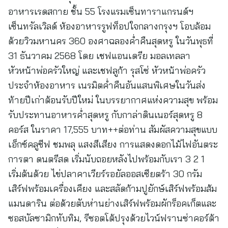
อาหารเรดสกาย ชั้น 55 โรงแรมเซ็นทาราแกรนด์ฯ
เซ็นทรัลเวิลด์ ห้องอาหารรูฟท็อปใจกลางกรุงฯ โอบล้อม
ด้วยวิวมหานคร 360 องศาฉลองค่ำคืนสุดหรู ในวันพุธที่
31 ธันวาคม 2568 โดย เชฟแอนเดรีย มอลเทลลา
หัวหน้าพ่อครัวใหญ่ และเชฟลูก้า รุสโซ่ หัวหน้าพ่อครัว
ประจำห้องอาหาร เนรมิตค่ำคืนอันแสนพิเศษในวันส่ง
ท้ายปีเก่าต้อนรับปีใหม่ ในบรรยากาศแห่งความสุข พร้อม
รับประทานอาหารค่ำสุดหรู กับกาล่าดินเนอร์สุดหรู 8
คอร์ส ในราคา 17,555 บาท++ต่อท่าน สัมผัสความสุขแบบ
เอ็กซ์คลูซีฟ ชมพลุ แสงสีเสียง การแสดงดอกไม้ไฟอันตระ
การตา ดนตรีสด เริ่มนับถอยหลังไปพร้อมกับเรา 3 2 1
เริ่มต้นด้วย ไข่ปลาคาเวียร์รอยัลออสเซียตร้า 30 กรัม
เสิร์ฟพร้อมเครื่องเคียง และสลัดก้ามปูยักษ์เสิร์ฟพร้อมส้ม
แมนดาริน ต่อด้วยตับห่านย่างเสิร์ฟพร้อมผักร็อคเก็ตและ
ซอสบัลซามิกทับทิม, รีซอตโต้ปรุงด้วยไวน์ฟรานซ่าคอร์ต้า