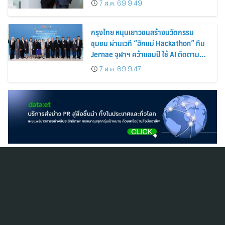
7 ส.ค. 69 9:49
กรุงไทย หนุนเยาวชนสร้างนวัตกรรม
ชุมชน ผ่านเวที “ฮักแม่ Hackathon” ทีม
Jernae จุฬาฯ คว้าแชมป์ ใช้ AI ติดตาม
ทรัพย์สินสูญหาย
7 ส.ค. 69 9:47
สมัครสมาชิก ThaiPR.NET
ข้อตกลงการใช้บริการ
นโยบายคุ้มครองข้อมูลส่วนบุคคล