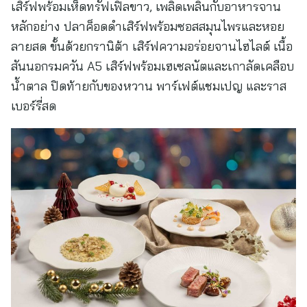
เสิร์ฟพร้อมเห็ดทรัฟเฟิลขาว, เพลิดเพลินกับอาหารจาน
หลักอย่าง ปลาค็อดดำเสิร์ฟพร้อมซอสสมุนไพรและหอย
ลายสด ขั้นด้วยกรานิต้า เสิร์ฟความอร่อยจานไฮไลต์ เนื้อ
สันนอกรมควัน A5 เสิร์ฟพร้อมเฮเซลนัตและเกาลัดเคลือบ
น้ำตาล ปิดท้ายกับของหวาน พาร์เฟต์แชมเปญ และราส
เบอร์รี่สด