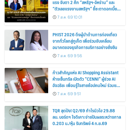
แรง จับตา 2 ศึก “สหรัฐฯ-อิหร่าน” และ
“ตัวเลขแรงงานสหรัฐฯ” ชี้ชะตาดอกเบี้ย
เฟด
7 ส.ค. 69 10:01
PHIST 2026 ดึงผู้นำด้านการท่องเที่ยว
จากทั่วโลกสู่ภูเก็ต เพื่อร่วมขับเคลื่อน
อนาคตของธุรกิจการบริการอย่างยั่งยืน
7 ส.ค. 69 9:56
ก้าวสำคัญแห่ง AI Shopping Assistant
ห้างเซ็นทรัล เปิดตัว “CENNI” ผู้ช่วย AI
อัจฉริยะ เพื่อนรู้ใจสายช้อปคนใหม่ ร่วมยก
ระดับประสบการณ์ช้อปปิ้งให้ง่ายขึ้นได้ ใน
7 ส.ค. 69 9:51
แชตเดียว
TQR สุดปัง! Q2/69 กำไรนิวไฮ 29.88
ลบ. บอร์ดฯ ใจดีเคาะจ่ายปันผลระหว่างกาล
0.203 บ./หุ้น รับทรัพย์ 4 ก.ย.69