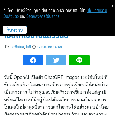
X
เว็บไซต์นี้มีการใช้งานคุกกี้ ศึกษารายละเอียดเพิ่มเติมได้ที่
นโยบายความ
เป็นส่วนตัว
และ
ข้อตกลงการใช้บริการ
ChatGPT Images เวอร์ชั่นใหม่
เปิดให้ใช้งานแล้ววันนี้
รับทราบ
ไลฟ์สไตล์
,
ไอที
17 ธ.ค. 68 14:48
วันนี้ OpenAI เปิดตัว ChatGPT Images เวอร์ชันใหม่ ที่
ขับเคลื่อนด้วยโมเดลการสร้างภาพรุ่นเรือธงตัวใหม่อย่าง
เป็นทางการ ไม่ว่าคุณจะเริ่มสร้างภาพขึ้นมาตั้งแต่ศูนย์
หรือแก้ไขภาพที่มีอยู่ ก็จะได้ผลลัพธ์ตรงตามจินตนาการ
โมเดลใหม่ล่าสุดนี้สามารถแก้ไขภาพได้อย่างแม่นยำโดย
ยังคงรายละเอียดสำคัญไว้อย่างครบถ้วน และสร้างภาพ