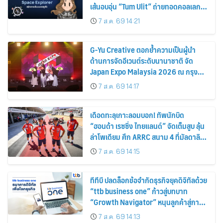
เส้นอบอุ่น “Tum Ulit” ถ่ายทอดคอลเลก
ชันพิเศษ “Space Explorer” สลักลายเส้น
7 ส.ค. 69 14:21
บนเคสหูฟัง
G-Yu Creative ตอกย้ำความเป็นผู้นำ
ด้านการจัดอีเวนต์ระดับนานาชาติ จัด
Japan Expo Malaysia 2026 ณ กรุง
กัวลาลัมเปอร์อย่างยิ่งใหญ่
7 ส.ค. 69 14:17
เดือดทะลุเกาะลอมบอก! ทัพนักบิด
“ฮอนด้า เรซซิ่ง ไทยแลนด์” จัดเต็มสูบ ลุ้น
ล่าโพเดียม ศึก ARRC สนาม 4 ที่มัลดาลิ
กา
7 ส.ค. 69 14:15
ทีทีบี ปลดล็อกข้อจำกัดธุรกิจยุคดิจิทัลด้วย
“ttb business one” ก้าวสู่บทบาท
“Growth Navigator” หนุนลูกค้าสู่การ
เติบโตอย่างแท้จริง
7 ส.ค. 69 14:13