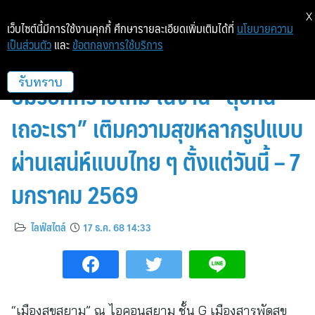
X
เว็บไซต์นี้มีการใช้งานคุกกี้ ศึกษารายละเอียดเพิ่มเติมได้ที่
นโยบายความ
เป็นส่วนตัว
และ
ข้อตกลงการใช้บริการ
เมืองสุขสยาม ณ ไอคอนสยาม ชวน
ยิ้มรับศักราชใหม่ ในงาน “สุขกัน
รับทราบ
เถอะเรา” เติมความสุขหลากรูปแบบ
ผ่านเสน่ห์แบบไทย ๆ ตั้งแต่วันนี้ – 7
มกราคม 2569
ไลฟ์สไตล์
17 ธ.ค. 68 14:33
“เมืองสุขสยาม” ณ ไอคอนสยาม ชั้น G เมืองสารพัดสุข