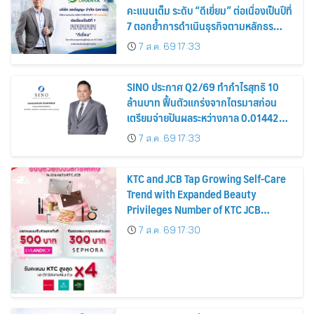
คะแนนเต็ม ระดับ “ดีเยี่ยม” ต่อเนื่องเป็นปีที่
7 ตอกย้ำการดำเนินธุรกิจตามหลักธร
รมาภิบาล โปร่งใส สร้างความเชื่อมั่นผู้ถือ
7 ส.ค. 69 17:33
หุ้น
SINO ประกาศ Q2/69 ทำกำไรสุทธิ 10
ล้านบาท ฟื้นตัวแกร่งจากไตรมาสก่อน
เตรียมจ่ายปันผลระหว่างกาล 0.014423
บาทต่อหุ้น ครึ่งปีหลังมุ่งเติบโตต่อเนื่อง
7 ส.ค. 69 17:33
KTC and JCB Tap Growing Self-Care
Trend with Expanded Beauty
Privileges Number of KTC JCB
Cardmembers Spending on
7 ส.ค. 69 17:30
Cosmetics Rises 26%