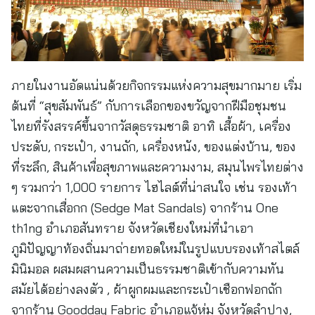
ภายในงานอัดแน่นด้วยกิจกรรมแห่งความสุขมากมาย เริ่ม
ต้นที่ “สุขสัมพันธ์” กับการเลือกของขวัญจากฝีมือชุมชน
ไทยที่รังสรรค์ขึ้นจากวัสดุธรรมชาติ อาทิ เสื้อผ้า, เครื่อง
ประดับ, กระเป๋า, งานถัก, เครื่องหนัง, ของแต่งบ้าน, ของ
ที่ระลึก, สินค้าเพื่อสุขภาพและความงาม, สมุนไพรไทยต่าง
ๆ รวมกว่า 1,000 รายการ ไฮไลต์ที่น่าสนใจ เช่น รองเท้า
แตะจากเสื่อกก (Sedge Mat Sandals) จากร้าน One
th1ng อำเภอสันทราย จังหวัดเชียงใหม่ที่นำเอา
ภูมิปัญญาท้องถิ่นมาถ่ายทอดใหม่ในรูปแบบรองเท้าสไตล์
มินิมอล ผสมผสานความเป็นธรรมชาติเข้ากับความทัน
สมัยได้อย่างลงตัว , ผ้าผูกผมและกระเป๋าเชือกฟอกถัก
จากร้าน Goodday Fabric อำเภอแจ้ห่ม จังหวัดลำปาง,