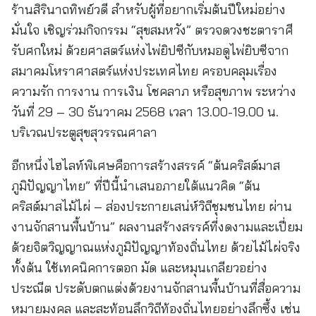
ร้านสิรินาถทิพย์วดี สำหรับผู้ที่อยากเริ่มต้นปีใหม่อย่าง
มั่นใจ เชิญร่วมกิจกรรม “สุขสมหวัง” ตรวจดวงชะตาราศี
รับศกใหม่ ด้วยศาสตร์แห่งไพ่ยิปซีกับหมอดูไพ่ยิบซีจาก
สมาคมโหราศาสตร์แห่งประเทศไทย ครอบคลุมเรื่อง
ความรัก การงาน การเงิน โชคลาภ หรือสุขภาพ ระหว่าง
วันที่ 29 – 30 ธันวาคม 2568 เวลา 13.00-19.00 น.
บริเวณประตูสุขสุวรรณศาลา
อีกหนึ่งไฮไลท์พิเศษคือการสร้างสรรค์ “ต้นคริสต์มาส
ภูมิปัญญาไทย” ที่ปีนี้นำเสนอภายใต้แนวคิด “ต้น
คริสต์มาสไม้ไผ่ – ส่องประกายเสน่ห์วิถีชุมชนไทย ผ่าน
งานจักสานพื้นบ้าน” ผลงานสร้างสรรค์ที่งดงามและเปี่ยม
ด้วยจิตวิญญาณแห่งภูมิปัญญาท้องถิ่นไทย ด้วยไม้ไผ่จริง
ทั้งต้น ใช้เทคนิคการตอก มัด และหมุนเกลียวอย่าง
ประณีต ประดับตกแต่งด้วยงานจักสานพื้นบ้านที่สื่อความ
หมายมงคล และสะท้อนลึกวิถีท้องถิ่นไทยอย่างลึกซึ้ง เช่น