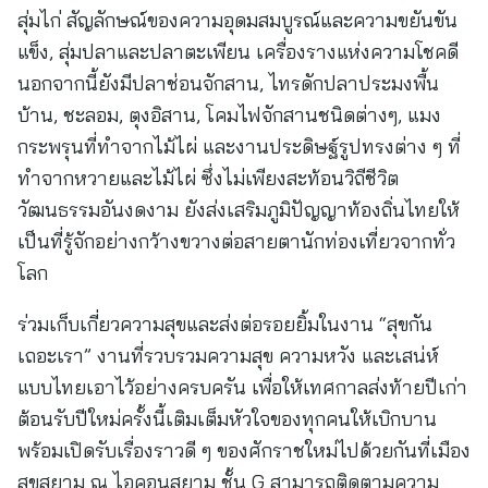
สุ่มไก่ สัญลักษณ์ของความอุดมสมบูรณ์และความขยันขัน
แข็ง, สุ่มปลาและปลาตะเพียน เครื่องรางแห่งความโชคดี
นอกจากนี้ยังมีปลาช่อนจักสาน, ไทรดักปลาประมงพื้น
บ้าน, ชะลอม, ตุงอิสาน, โคมไฟจักสานชนิดต่างๆ, แมง
กระพรุนที่ทำจากไม้ไผ่ และงานประดิษฐ์รูปทรงต่าง ๆ ที่
ทำจากหวายและไม้ไผ่ ซึ่งไม่เพียงสะท้อนวิถีชีวิต
วัฒนธรรมอันงดงาม ยังส่งเสริมภูมิปัญญาท้องถิ่นไทยให้
เป็นที่รู้จักอย่างกว้างขวางต่อสายตานักท่องเที่ยวจากทั่ว
โลก
ร่วมเก็บเกี่ยวความสุขและส่งต่อรอยยิ้มในงาน “สุขกัน
เถอะเรา” งานที่รวบรวมความสุข ความหวัง และเสน่ห์
แบบไทยเอาไว้อย่างครบครัน เพื่อให้เทศกาลส่งท้ายปีเก่า
ต้อนรับปีใหม่ครั้งนี้เติมเต็มหัวใจของทุกคนให้เบิกบาน
พร้อมเปิดรับเรื่องราวดี ๆ ของศักราชใหม่ไปด้วยกันที่เมือง
สุขสยาม ณ ไอคอนสยาม ชั้น G สามารถติดตามความ