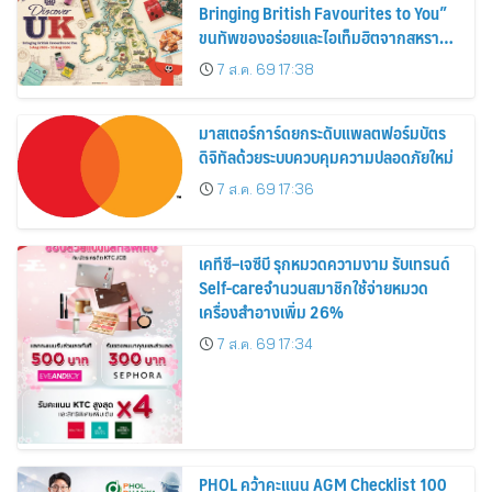
Bringing British Favourites to You”
ขนทัพของอร่อยและไอเท็มฮิตจากสหราช
อาณาจักร ส่งตรงถึงมือตั้งแต่วันนี้ – 18
7 ส.ค. 69 17:38
สิงหาคมนี้
มาสเตอร์การ์ดยกระดับแพลตฟอร์มบัตร
ดิจิทัลด้วยระบบควบคุมความปลอดภัยใหม่
7 ส.ค. 69 17:36
เคทีซี–เจซีบี รุกหมวดความงาม รับเทรนด์
Self-careจำนวนสมาชิกใช้จ่ายหมวด
เครื่องสำอางเพิ่ม 26%
7 ส.ค. 69 17:34
PHOL คว้าคะแนน AGM Checklist 100