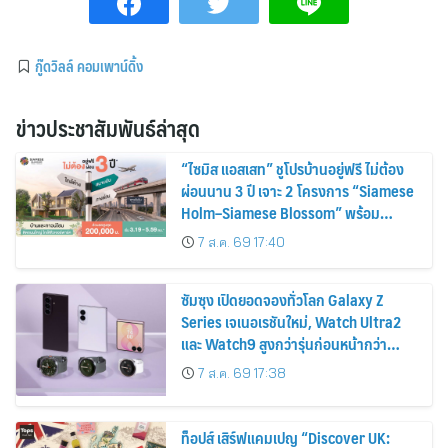
กู๊ดวิลล์ คอมเพาน์ดิ้ง
ข่าวประชาสัมพันธ์ล่าสุด
“ไซมิส แอสเสท” ชูโปรบ้านอยู่ฟรี ไม่ต้อง
ผ่อนนาน 3 ปี เจาะ 2 โครงการ “Siamese
Holm–Siamese Blossom” พร้อม
ส่วนลดและสิทธิพิเศษถึง 31 สิงหาคม
7 ส.ค. 69 17:40
2569
ซัมซุง เปิดยอดจองทั่วโลก Galaxy Z
Series เจเนอเรชันใหม่, Watch Ultra2
และ Watch9 สูงกว่ารุ่นก่อนหน้ากว่า
30%
7 ส.ค. 69 17:38
ท็อปส์ เสิร์ฟแคมเปญ “Discover UK: