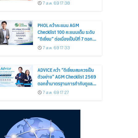
อร่อยและไอเท็มฮิตจากสหราช
7 ส.ค. 69 17:38
อาณาจักร ส่งตรงถึงมือตั้งแต่วัน
นี้ – 18 สิงหาคมนี้
PHOL คว้าคะแนน AGM
Checklist 100 คะแนนเต็ม ระดับ
“ดีเยี่ยม” ต่อเนื่องเป็นปีที่ 7 ตอกย้ำ
การดำเนินธุรกิจตามหลักธรรมาภิ
7 ส.ค. 69 17:33
บาล โปร่งใส สร้างความเชื่อมั่นผู้
ถือหุ้น
ADVICE คว้า “ดีเยี่ยมสมควรเป็น
ตัวอย่าง” AGM Checklist 2569
ตอกย้ำมาตรฐานการกำกับดูแล
กิจการที่ดี
7 ส.ค. 69 17:27