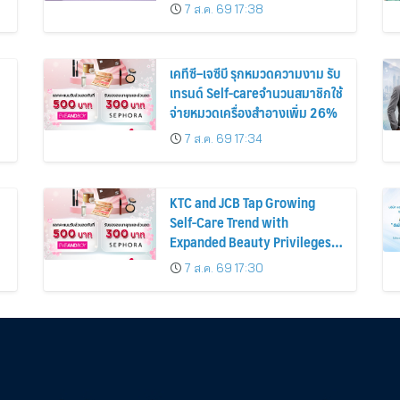
ก่อนหน้ากว่า 30%
7 ส.ค. 69 17:38
เคทีซี–เจซีบี รุกหมวดความงาม รับ
เทรนด์ Self-careจำนวนสมาชิกใช้
จ่ายหมวดเครื่องสำอางเพิ่ม 26%
7 ส.ค. 69 17:34
KTC and JCB Tap Growing
Self-Care Trend with
Expanded Beauty Privileges
น
Number of KTC JCB
7 ส.ค. 69 17:30
Cardmembers Spending on
Cosmetics Rises 26%