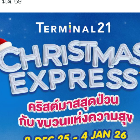
4 ม.ค. 69