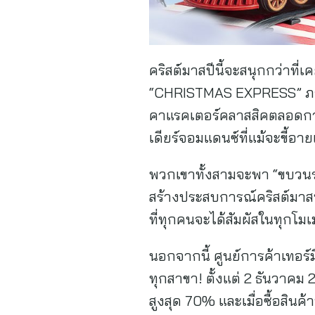
คริสต์มาสปีนี้จะสนุกกว่าที
“CHRISTMAS EXPRESS” ภายใ
คาแรคเตอร์คลาสสิคตลอดกาล
เดียร์จอมแดนซ์ที่แม้จะขี้อ
พวกเขาทั้งสามจะพา “ขบวนร
สร้างประสบการณ์คริสต์มาสที
ที่ทุกคนจะได้สัมผัสในทุกโมเ
นอกจากนี้ ศูนย์การค้าเทอร
ทุกสาขา! ตั้งแต่ 2 ธันวาคม
สูงสุด 70% และเมื่อซื้อสิ