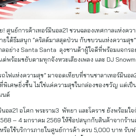
่เคย! ศูนย์การค้าเทอร์มินอล21 ชวนฉลองเทศกาลแห่งคว
ต้ธีมสนุก “คริสต์มาสสุดป่วน กับขบวนแห่งความสุข”
อย่าง Santa Santa ลุงซานต้าผู้ใจดีที่พร้อมแจกรอ
ายแต่พร้อมขยับตามทุกจังหวะเสียงเพลง และ DJ Snowman
ถไฟแห่งความสุข” มาจอดเทียบที่ชานชาลาเทอร์มินอล21
่พิเศษยิ่งขึ้น ไม่ใช่แค่ความสุขในกล่องของขวัญ แต่เ
มนต์
์มินอล21 อโศก พระราม3 พัทยา และโคราช ยังพร้อมใจก
 2568 – 4 มกราคม 2569 ให้ช้อปสนุกกับสินค้าจากร้าน
นค้าหรือใช้บริการภายในศูนย์การค้า ครบ 5,000 บาท ร