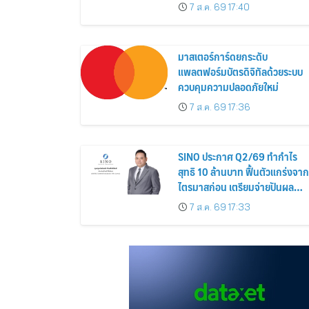
Siamese Blossom” พร้อม
7 ส.ค. 69 17:40
ส่วนลดและสิทธิพิเศษถึง 31
สิงหาคม 2569
มาสเตอร์การ์ดยกระดับ
แพลตฟอร์มบัตรดิจิทัลด้วยระบบ
ควบคุมความปลอดภัยใหม่
7 ส.ค. 69 17:36
SINO ประกาศ Q2/69 ทำกำไร
สุทธิ 10 ล้านบาท ฟื้นตัวแกร่งจาก
ไตรมาสก่อน เตรียมจ่ายปันผล
ระหว่างกาล 0.014423 บาทต่อหุ้
7 ส.ค. 69 17:33
ครึ่งปีหลังมุ่งเติบโตต่อเนื่อง