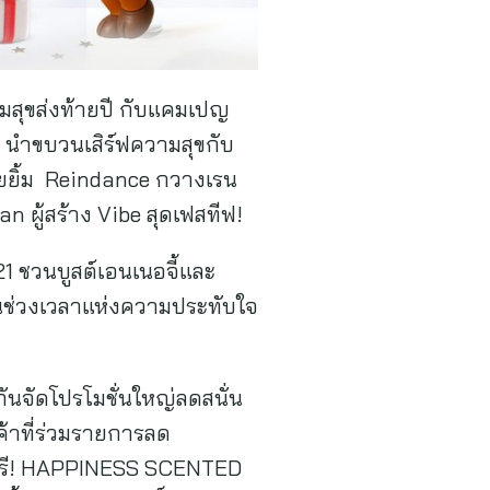
ามสุขส่งท้ายปี กับแคมเปญ
 นำขบวนเสิร์ฟความสุขกับ
ยยิ้ม Reindance กวางเรน
 ผู้สร้าง Vibe สุดเฟสทีฟ!
 ชวนบูสต์เอนเนอจี้และ
ป็นช่วงเวลาแห่งความประทับใจ
ันจัดโปรโมชั่นใหญ่ลดสนั่น
ค้าที่ร่วมรายการลด
ับฟรี! HAPPINESS SCENTED