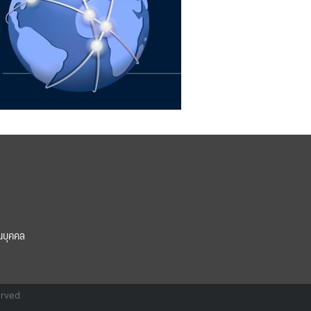
นบุคคล
erved.