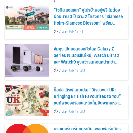
“ไซมิส แอสเสท” ชูโปรบ้านอยู่ฟรี ไม่ต้อง
ผ่อนนาน 3 ปี เจาะ 2 โครงการ “Siamese
Holm–Siamese Blossom” พร้อม
ส่วนลดและสิทธิพิเศษถึง 31 สิงหาคม
7 ส.ค. 69 17:40
2569
ซัมซุง เปิดยอดจองทั่วโลก Galaxy Z
Series เจเนอเรชันใหม่, Watch Ultra2
และ Watch9 สูงกว่ารุ่นก่อนหน้ากว่า
30%
7 ส.ค. 69 17:38
ท็อปส์ เสิร์ฟแคมเปญ “Discover UK:
Bringing British Favourites to You”
ขนทัพของอร่อยและไอเท็มฮิตจากสหราช
อาณาจักร ส่งตรงถึงมือตั้งแต่วันนี้ – 18
7 ส.ค. 69 17:38
สิงหาคมนี้
มาสเตอร์การ์ดยกระดับแพลตฟอร์มบัตร