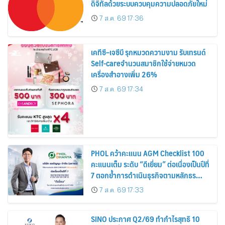
ดิจิทัลด้วยระบบควบคุมความปลอดภัยใหม่
7 ส.ค. 69 17:36
เคทีซี–เจซีบี รุกหมวดความงาม รับเทรนด์
Self-careจำนวนสมาชิกใช้จ่ายหมวด
เครื่องสำอางเพิ่ม 26%
7 ส.ค. 69 17:34
PHOL คว้าคะแนน AGM Checklist 100
คะแนนเต็ม ระดับ “ดีเยี่ยม” ต่อเนื่องเป็นปีที่
7 ตอกย้ำการดำเนินธุรกิจตามหลักธร
รมาภิบาล โปร่งใส สร้างความเชื่อมั่นผู้ถือ
7 ส.ค. 69 17:33
หุ้น
SINO ประกาศ Q2/69 ทำกำไรสุทธิ 10