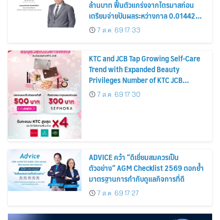
ล้านบาท ฟื้นตัวแกร่งจากไตรมาสก่อน
เตรียมจ่ายปันผลระหว่างกาล 0.014423
บาทต่อหุ้น ครึ่งปีหลังมุ่งเติบโตต่อเนื่อง
7 ส.ค. 69 17:33
KTC and JCB Tap Growing Self-Care
Trend with Expanded Beauty
Privileges Number of KTC JCB
Cardmembers Spending on
7 ส.ค. 69 17:30
Cosmetics Rises 26%
ADVICE คว้า “ดีเยี่ยมสมควรเป็น
ตัวอย่าง” AGM Checklist 2569 ตอกย้ำ
มาตรฐานการกำกับดูแลกิจการที่ดี
7 ส.ค. 69 17:27