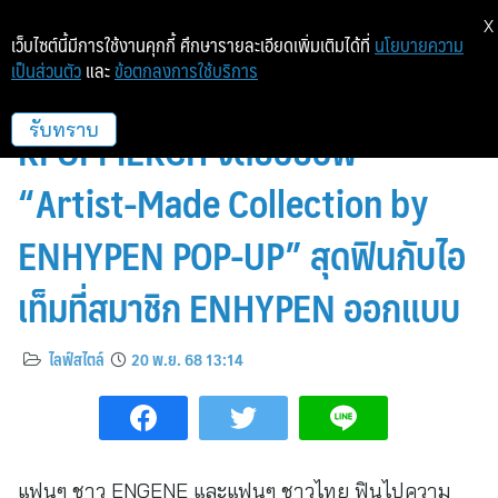
X
เว็บไซต์นี้มีการใช้งานคุกกี้ ศึกษารายละเอียดเพิ่มเติมได้ที่
นโยบายความ
เป็นส่วนตัว
และ
ข้อตกลงการใช้บริการ
สยามดิสคัฟเวอรี่ ร่วมกับ
KPOPMERCH จัดป๊อปอัพ
รับทราบ
“Artist-Made Collection by
ENHYPEN POP-UP” สุดฟินกับไอ
เท็มที่สมาชิก ENHYPEN ออกแบบ
ไลฟ์สไตล์
20 พ.ย. 68 13:14
แฟนๆ ชาว ENGENE และแฟนๆ ชาวไทย ฟินไปความ