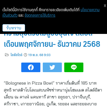
X
เว็บไซต์นี้มีการใช้งานคุกกี้ ศึกษารายละเอียดเพิ่มเติมได้ที่
นโยบายความ
เป็นส่วนตัว
และ
ข้อตกลงการใช้บริการ
คาเฟ่ แคนทารี ฉลองเทศกาลแห่ง
ความสุขด้วยเมนูอบอุ่นใจ ตลอด
รับทราบ
เดือนพฤศจิกายน- ธันวาคม 2568
ไลฟ์สไตล์
19 พ.ย. 68 9:03
“Bolognese in Pizza Bowl” ราคาเริ่มต้นที่ 185 บาท
สุทธิ พาสต้าโบโลเนสบนพิซซ่าหนานุ่มโฮมเมด สไตล์อิตา
เลี่ยน ณ คาเฟ่ แคนทารี สาขา อยุธยา, ปราจีนบุรี,
ศรีราชา, เกาะยาวน้อย, ภูเก็ต, ระยอง และระยองบาย