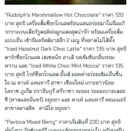
“Rudolph’s Marshmallow Hot Chocolate” ราคา 120
บาท สุทธิ เครื่องดื่มช็อกโกแลตร้อนแสนอร่อยมาในธีมแก้
วกวางเรนเดียร์รูดอล์ฟจมูกแดงสุดน่ารัก พร้อมเครื่องดื่ม
แบบเย็น เข้าธีมคริสต์มาสอีก 2 เมนู ที่พลาดไม่ได้ทั้ง
“Iced Hazelnut Dark Choc Latte” ราคา 135 บาท สุทธิ
ดาร์กช็อกโกแลต เฮเซลนัท ลาเต้ รสเข้มข้นกลิ่นหอม
หวาน และ “Iced White Choc Mint Mocca” ราคา 135
บาท สุทธิ ไวท์ช็อกโกแลต มิ้นต์ มอคค่าอร่อยเข้มเย็นชื่น
ใจ ณ คาเฟ่ แคนทารี สาขา เชียงใหม่ เกาะยาวน้อย
โคราช ภูเก็ต ปราจีนบุรี ศรีราชา ระยอง ระยองบายเดอะ
ซี (หาดแสงจันทร์) อยุธยา และ คาเฟ่ แคนทารี คอนเนอร์
สาขาคลาสสิค คามิโอ อยุธยา
“Pavlova Mixed Berry” ราคาเริ่มต้นที่ 230 บาท สุทธิ
พัฟโลวา มิกซ์เบอร์รี เมอแรงค์กรอบนอกนุ่มใน พร้อมครีม