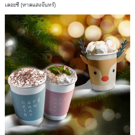
เดอะซี (หาดแสงจันทร์)