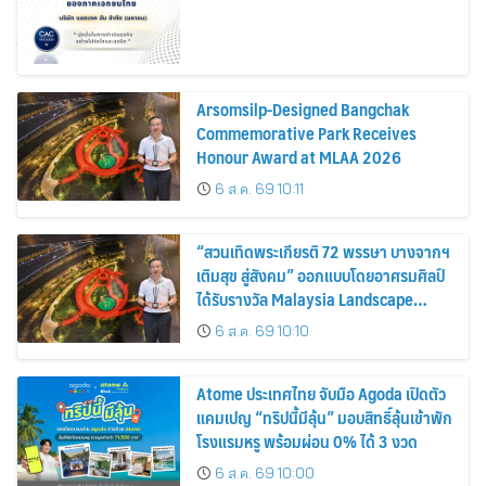
Arsomsilp-Designed Bangchak
Commemorative Park Receives
Honour Award at MLAA 2026
6 ส.ค. 69 10:11
“สวนเทิดพระเกียรติ 72 พรรษา บางจากฯ
เติมสุข สู่สังคม” ออกแบบโดยอาศรมศิลป์
ได้รับรางวัล Malaysia Landscape
Architecture Award 2026
6 ส.ค. 69 10:10
Atome ประเทศไทย จับมือ Agoda เปิดตัว
แคมเปญ “ทริปนี้มีลุ้น” มอบสิทธิ์ลุ้นเข้าพัก
โรงแรมหรู พร้อมผ่อน 0% ได้ 3 งวด
6 ส.ค. 69 10:00