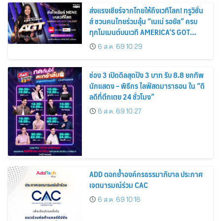
ส่งแรงเชียร์จากไทยให้ถึงเวทีโลก! ทรูวิชั่น
ส์ ชวนคนไทยร่วมลุ้น “เนเน่ รอยัล” ครบ
ทุกโมเมนต์บนเวที AMERICA’S GOT
TALENT SEASON 21
6 ส.ค. 69 10:29
ช่อง 3 เปิดดีลสุดปัง 3 บาท รับ 8.8 ยกทัพ
นักแสดง – พิธีกร ไลฟ์สดมาราธอน ใน “ดี
ลดีที่ตึกเตย 24 ชั่วโมง”
6 ส.ค. 69 10:27
ADD ตอกย้ำองค์กรธรรมาภิบาล ประกาศ
เจตนารมณ์ร่วม CAC
6 ส.ค. 69 10:16