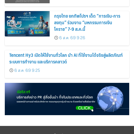
กรุงไทย ยกทัพโปรฯ เด็ด “การเงิน-การ
ลงทุน” ร่วมงาน “มหกรรมการเงิน
โคราช” 7-9 ส.ค.นี้
6 ส.ค. 69 9:26
Tencent Hy3 เปิดให้ใช้งานทั่วโลก นำ AI ที่ใช้งานได้จริงสู่ผลิตภัณฑ์
ระบบการทำงาน และบริการคลาวด์
6 ส.ค. 69 9:25