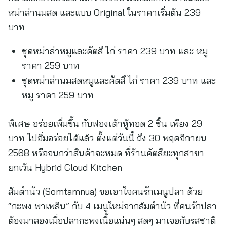
หม่าล่านมสด และแบบ Original ในราคาเริ่มต้น 239
บาท
ชุดหม่าล่าหมูและคัตสึ ไก่ ราคา 239 บาท และ หมู
ราคา 259 บาท
ชุดหม่าล่านมสดหมูและคัตสึ ไก่ ราคา 239 บาท และ
หมู ราคา 259 บาท
พิเศษ อร่อยเพิ่มขึ้น กับฟองเต้าหู้ทอด 2 ชิ้น เพียง 29
บาท ไปอิ่มอร่อยได้แล้ว ตั้งแต่วันนี้ ถึง 30 พฤศจิกายน
2568 หรือจนกว่าสินค้าจะหมด ที่ร้านคัตสึยะทุกสาขา
ยกเว้น Hybrid Cloud Kitchen
ส้มตำนัว (Somtamnua) ขอเอาใจคนรักเมนูปลา ด้วย
“กะพง พาเพลิน” กับ ​4 เมนูใหม่จากส้มตำนัว ที่คนรักปลา
ต้องมาลองเมื่อปลากะพงเนื้อแน่นๆ สดๆ มาเจอกับรสชาติ