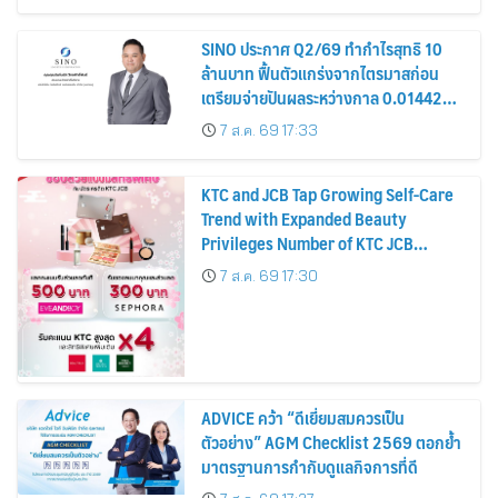
หุ้น
SINO ประกาศ Q2/69 ทำกำไรสุทธิ 10
ล้านบาท ฟื้นตัวแกร่งจากไตรมาสก่อน
เตรียมจ่ายปันผลระหว่างกาล 0.014423
บาทต่อหุ้น ครึ่งปีหลังมุ่งเติบโตต่อเนื่อง
7 ส.ค. 69 17:33
KTC and JCB Tap Growing Self-Care
Trend with Expanded Beauty
Privileges Number of KTC JCB
Cardmembers Spending on
7 ส.ค. 69 17:30
Cosmetics Rises 26%
ADVICE คว้า “ดีเยี่ยมสมควรเป็น
ตัวอย่าง” AGM Checklist 2569 ตอกย้ำ
มาตรฐานการกำกับดูแลกิจการที่ดี