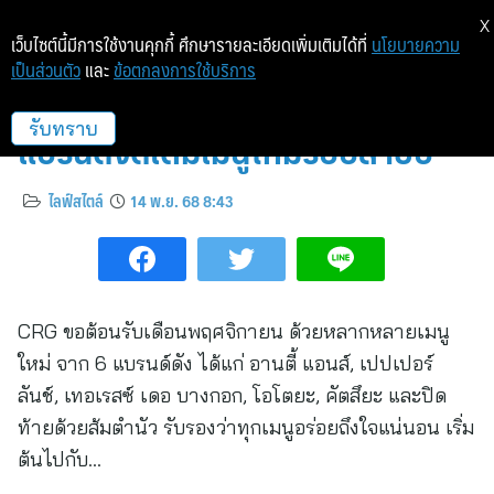
X
เว็บไซต์นี้มีการใช้งานคุกกี้ ศึกษารายละเอียดเพิ่มเติมได้ที่
นโยบายความ
เป็นส่วนตัว
และ
ข้อตกลงการใช้บริการ
อร่อยไม่ซ้ำ! CRG ยกขบวน 6
แบรนด์จัดเต็มเมนูใหม่รับปลายปี
รับทราบ
ไลฟ์สไตล์
14 พ.ย. 68 8:43
CRG ขอต้อนรับเดือนพฤศจิกายน ด้วยหลากหลายเมนู
ใหม่ จาก 6 แบรนด์ดัง ได้แก่ อานตี้ แอนส์, เปปเปอร์
ลันช์, เทอเรสซ์ เดอ บางกอก, โอโตยะ, คัตสึยะ และปิด
ท้ายด้วยส้มตำนัว รับรองว่าทุกเมนูอร่อยถึงใจแน่นอน เริ่ม
ต้นไปกับ…