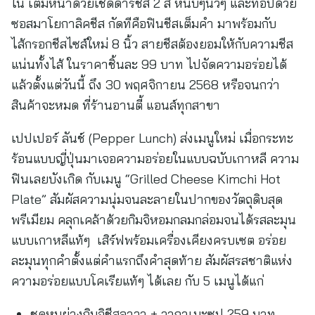
ใน เต็มหน้าด้วยเชดดาร์ชีส 2 สี หนึบๆนัวๆ และท็อปด้วย
ซอสมาโยกาลิคชีส กัดทีคือฟินชีสเต็มคำ มาพร้อมกับ
ไส้กรอกชีสไซส์ใหม่ 8 นิ้ว สายชีสต้องยอมให้กับความชีส
แน่นทั้งไส้ ในราคาชิ้นละ 99 บาท ไปจัดความอร่อยได้
แล้วตั้งแต่วันนี้ ถึง 30 พฤศจิกายน 2568 หรือจนกว่า
สินค้าจะหมด ที่ร้านอานตี้ แอนส์ทุกสาขา
เปปเปอร์ ลันช์ (Pepper Lunch) ส่งเมนูใหม่ เมื่อกระทะ
ร้อนแบบญี่ปุ่นมาเจอความอร่อยในแบบฉบับเกาหลี ความ
ฟินเลยบังเกิด กับเมนู “Grilled Cheese Kimchi Hot
Plate” สัมผัสความนุ่มจนละลายในปากของวัตถุดิบสุด
พรีเมียม คลุกเคล้าด้วยกิมจิหอมกลมกล่อมจนได้รสละมุน
แบบเกาหลีแท้ๆ เสิร์ฟพร้อมเครื่องเคียงครบเซต อร่อย
ละมุนทุกคำตั้งแต่คำแรกถึงคำสุดท้าย สัมผัสรสชาติแห่ง
ความอร่อยแบบโคเรียแท้ๆ ได้เลย กับ 5 เมนูได้แก่
ชุดหมูย่างกิมจิชีสลาวา + วากาเมะซุป 259 บาท