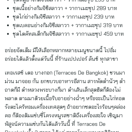
ชุดเนื้อย่างกิมจิชีสลาวา + วากาเมะซุป 289 บาท
ชุดไก่ย่างกิมจิชีสลาวา + วากาเมะซุป 239 บาท
ชุดเบคอนย่างกิมจิชีสลาวา + วากาเมะซุป 319 บาท
ชุดไดคัทสเต็กกิมจิชีสลาวา + วากาเมะซุป 459 บาท
อร่อยจัดเต็ม มีให้เลือกหลากหลายเมนูขนาดนี้ ไปอิ่ม
อร่อยได้แล้วตั้งแต่วันนี้ ที่ร้านเปปเปอร์ ลันช์ ทุกสาขา
เทอเรสซ์ เดอ บางกอก (Terraces De Bangkok) ชวนมา
ม่วน มาจอย กัน ยกขบวบอาหารอีสาน สารพัดตำนัวๆ ตำ
ถาดก็มี ตำหลวงพระบางก็มา ตำเส้นเล็กสุดฮิตก็ต้องไม่
พลาด ตามมาด้วยเนื้อริบอายย่างฉ่ำๆ หรือจะเป็นไก่ทอด
รังตะไคร้หอมเครื่องเทศสุดๆ ถ้าอยากซดอะไรร้อนๆคล่อง
คอ ก็ต้องต้มแซ่บซี่โครงหมูรสชาติถึงเครื่องสะใจ เชิญมา
พิสูจน์ความแซ่บกันได้แล้ววันนี้ ที่ Terraces De