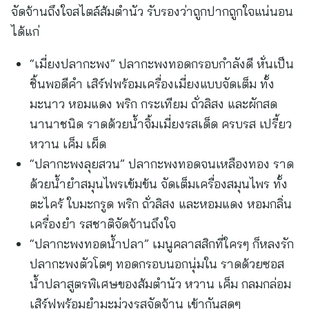
จัดจ้านถึงใจสไตล์ส้มตำนัว รับรองว่าถูกปากถูกใจแน่นอน
ได้แก่
“​เมี่ยงปลากะพง” ปลากะพงทอดกรอบกำลังดี หั่นเป็น
ชิ้นพอดีคำ เสิร์ฟพร้อมเครื่องเมี่ยงแบบจัดเต็ม ทั้ง
มะนาว หอมแดง พริก กระเทียม ถั่วลิสง และผักสด
นานาชนิด ราดด้วยน้ำจิ้มเมี่ยงรสเด็ด ครบรส เปรี้ยว
หวาน เค็ม เผ็ด
“​ปลากะพงลุยสวน” ปลากะพงทอดจนเหลืองทอง ราด
ด้วยน้ำยำสมุนไพรเข้มข้น จัดเต็มเครื่องสมุนไพร ทั้ง
ตะไคร้ ใบมะกรูด พริก ถั่วลิสง และหอมแดง หอมกลิ่น
เครื่องยำ รสชาติจัดจ้านถึงใจ
“​ปลากะพงทอดน้ำปลา” เมนูคลาสสิกที่ใครๆ ก็หลงรัก
ปลากะพงตัวโตๆ ทอดกรอบนอกนุ่มใน ราดด้วยซอส
น้ำปลาสูตรพิเศษของส้มตำนัว หวาน เค็ม กลมกล่อม
เสิร์ฟพร้อมยำมะม่วงรสจัดจ้าน เข้ากันสุดๆ